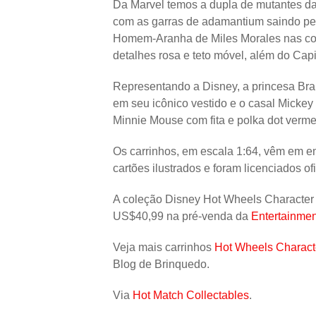
Da Marvel temos a dupla de mutantes da
com as garras de adamantium saindo pela
Homem-Aranha de Miles Morales nas co
detalhes rosa e teto móvel, além do Cap
Representando a Disney, a princesa Br
em seu icônico vestido e o casal Mickey
Minnie Mouse com fita e polka dot verme
Os carrinhos, em escala 1:64, vêm em em
cartões ilustrados e foram licenciados of
A coleção Disney Hot Wheels Character 
US$40,99 na pré-venda da
Entertainmen
Veja mais carrinhos
Hot Wheels Charact
Blog de Brinquedo.
Via
Hot Match Collectables
.