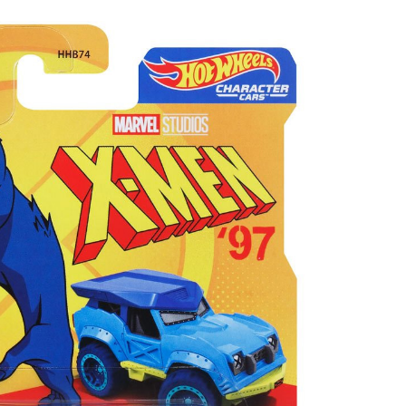
Controle
Espacial
Kit de Mo
Esportes
Outdoors
Móveis
Dollhous
Aquático
DIY
Bebês
Pedal
AAA
Publiedito