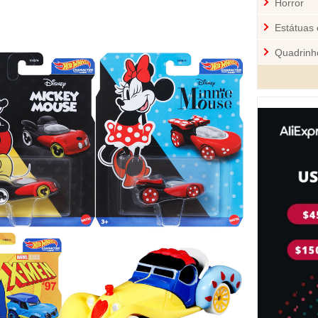
Horror
Estátuas 
Quadrinh
Cozinha
Mini-Figu
Disney
Star War
Pelúcia 
Jogos
Sci-Fi
Videoga
Quebra-
Personal