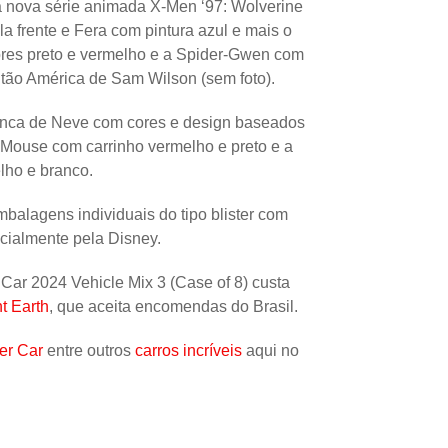
 nova série animada X-Men ‘97: Wolverine
Papel
 frente e Fera com pintura azul e mais o
Outros
res preto e vermelho e a Spider-Gwen com
itão América de Sam Wilson (sem foto).
Robôs
anca de Neve com cores e design baseados
Harry Pot
 Mouse com carrinho vermelho e preto e a
Natal
lho e branco.
Doctor W
balagens individuais do tipo blister com
Star Trek
icialmente pela Disney.
Educativ
Car 2024 Vehicle Mix 3 (Case of 8) custa
Props
t Earth
, que aceita encomendas do Brasil.
Arte
er Car
entre outros
carros incríveis
aqui no
Ciências
Chaveiro
Madeira