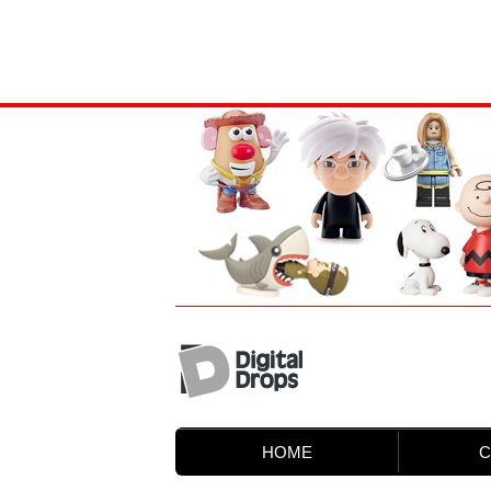
HOME
C