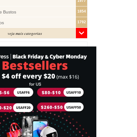
1977
1854
e Bustos
1792
os
veja mais categorias
1481
1322
ras
1283
1182
s
1074
e Pano
1018
877
743
mes
716
Cabeça
698
idades