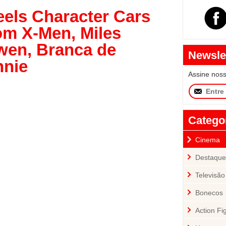
els Character Cars
om X-Men, Miles
wen, Branca de
Newsle
nnie
Assine nos
Catego
Cinema
Destaque
Televisão
Bonecos
Action Fi