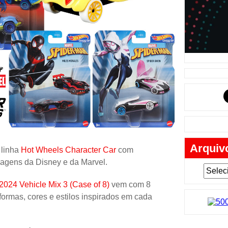
Música
Tabuleiro
Mochila
Cartas
Lego
Carros
Livros
Cofres
Arquiv
Bobble-H
 linha
Hot Wheels Character Car
com
nagens da Disney e da Marvel.
Lancheir
Fantasia
024 Vehicle Mix 3 (Case of 8)
vem com 8
formas, cores e estilos inspirados em cada
Eletrônic
Toy Art