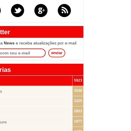
tter
sa
News
e receba atualizações por e-mail.
enviar
rias
5923
3548
s
3325
2853
1977
gure