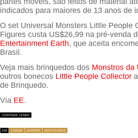
partes móveis, são feitos de material at
indicados para maiores de 13 anos de i
O set Universal Monsters Little People 
Figures custa US$26,99 na pré-venda 
Entertainment Earth
, que aceita encom
Brasil.
Veja mais brinquedos dos
Monstros da 
outros bonecos
Little People Collector
a
de Brinquedo.
Via
EE
.
CONTINUE LENDO
EM
CINEMA
HORROR
MINI-FIGURAS