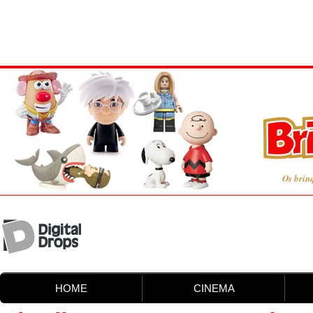
Os brin
HOME
CINEMA