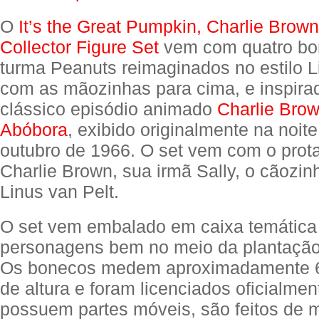
O
It’s the Great Pumpkin, Charlie Brown
Collector Figure Set
vem com quatro bo
turma Peanuts reimaginados no estilo Li
com as mãozinhas para cima, e inspira
clássico episódio animado
Charlie Bro
Abóbora
, exibido originalmente na noit
outubro de 1966. O set vem com o prot
Charlie Brown, sua irmã Sally, o cãozi
Linus van Pelt.
O set vem embalado em caixa temática
personagens bem no meio da plantação
Os bonecos medem aproximadamente 6,
de altura e foram licenciados oficialme
possuem partes móveis, são feitos de m