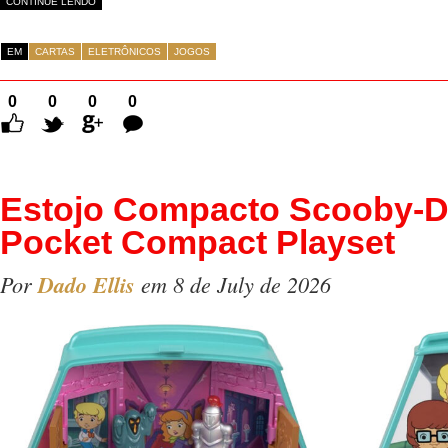
CONTINUE LENDO
EM
CARTAS
ELETRÔNICOS
JOGOS
0
0
0
0
Comentários
Estojo Compacto Scooby-D
Pocket Compact Playset
Por
Dado Ellis
em 8 de July de 2026