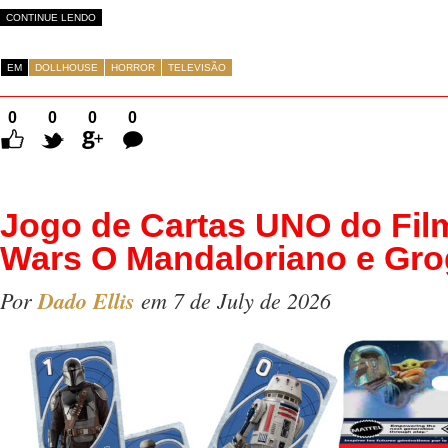
CONTINUE LENDO
EM
DOLLHOUSE
HORROR
TELEVISÃO
0
0
0
0
Comentários
Jogo de Cartas UNO do Fil
Wars O Mandaloriano e Gr
Por
Dado Ellis
em 7 de July de 2026