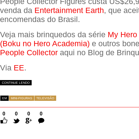
People Collector Figures custa US$26,9
venda da
Entertainment Earth
, que acei
encomendas do Brasil.
Veja mais brinquedos da série
My Hero
(Boku no Hero Academia)
e outros bon
People Collector
aqui no Blog de Brinq
Via
EE
.
CONTINUE LENDO
EM
MINI-FIGURAS
TELEVISÃO
0
0
0
0
Comentários