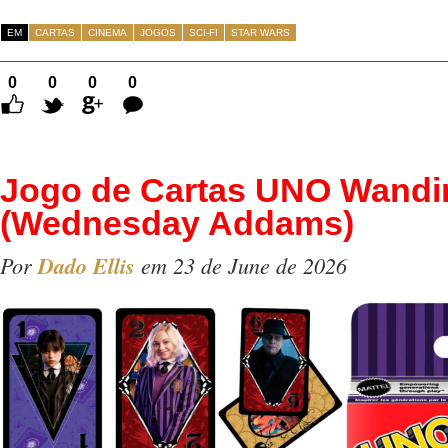
EM
CARTAS
CINEMA
JOGOS
SCI-FI
STAR WARS
0
0
0
0
Comentários
Jogo de Cartas UNO Wandi
(Wednesday Addams)
Por
Dado Ellis
em 23 de June de 2026