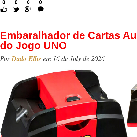
0
0
0
0
Comentários
Embaralhador de Cartas Au
do Jogo UNO
Por
Dado Ellis
em 16 de July de 2026