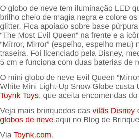
O globo de neve tem iluminação LED q
brilho cheio de magia negra e colore os
glitter. Fica apoiado sobre base púrpur
“The Most Evil Queen” na frente e a icô
“Mirror, Mirror” (espelho, espelho meu) 
traseira. Foi licenciado pela Disney, m
5 cm e funciona com duas baterias de r
O mini globo de neve Evil Queen “Mirror
White Mini Light-Up Snow Globe custa
Toynk Toys
, que aceita encomendas do 
Veja mais brinquedos das
vilãs Disney
e
globos de neve
aqui no Blog de Brinque
Via
Toynk.com
.