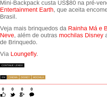
Mini-Backpack custa US$80 na pré-ven
Entertainment Earth
, que aceita encom
Brasil.
Veja mais brinquedos da
Rainha Má e 
Neve
, além de outras
mochilas Disney
a
de Brinquedo.
Via
Loungefly
.
CONTINUE LENDO
EM
CINEMA
DISNEY
MOCHILA
0
0
0
0
Comentários