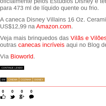
oficialmente pelos Estúdios Disney e t
para 473 ml de líquido quente ou frio.
A caneca Disney Villains 16 Oz. Ceram
US$12,99 na
Amazon.com
.
Veja mais brinquedos das
Vilãs e Vilõe
outras
canecas incríveis
aqui no Blog d
Via
Bioworld
.
CONTINUE LENDO
EM
CINEMA
COZINHA
DISNEY
0
0
0
0
Comentários