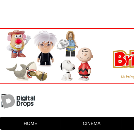
Os brin
HOME
CINEMA