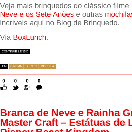
Veja mais brinquedos do clássico filme
Neve e os Sete Anões
e outras
mochila
incríveis aqui no Blog de Brinquedo.
Via
BoxLunch
.
CONTINUE LENDO
EM
CINEMA
DISNEY
MOCHILA
0
0
0
0
Comentários
Branca de Neve e Rainha G
Master Craft – Estátuas de