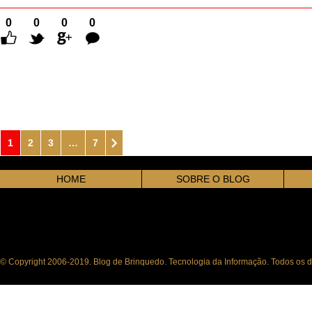
0
0
0
0
Comentários
1
2
3
…
7
HOME
SOBRE O BLOG
© Copyright 2006-2019. Blog de Brinquedo. Tecnologia da Informação. Todos os di