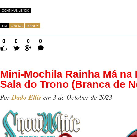
CONTINUE LENDO
EM
CINEMA
DISNEY
0
0
0
0
Comentários
Mini-Mochila Rainha Má na
Sala do Trono (Branca de N
Por
Dado Ellis
em 3 de October de 2023