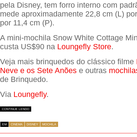
pela Disney, tem forro interno com padr
mede aproximadamente 22,8 cm (L) por
por 11,4 cm (P).
A mini-mochila Snow White Cottage Mi
custa US$90 na
Loungefly Store
.
Veja mais brinquedos do clássico filme
Neve e os Sete Anões
e outras
mochila
de Brinquedo.
Via
Loungefly
.
CONTINUE LENDO
EM
CINEMA
DISNEY
MOCHILA