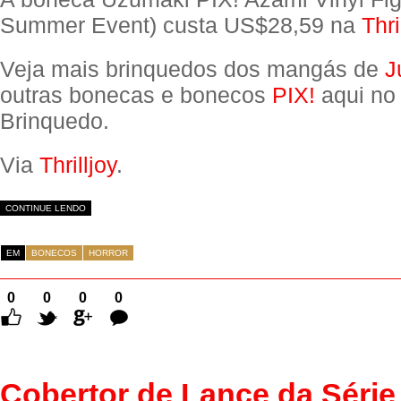
Summer Event) custa US$28,59 na
Thri
Veja mais brinquedos dos mangás de
J
outras bonecas e bonecos
PIX!
aqui no
Brinquedo.
Via
Thrilljoy
.
CONTINUE LENDO
EM
BONECOS
HORROR
0
0
0
0
Comentários
Cobertor de Lance da Série 