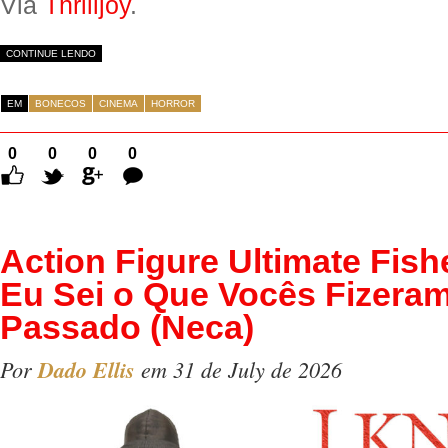
Via
Thrilljoy
.
CONTINUE LENDO
EM
BONECOS
CINEMA
HORROR
0
0
0
0
Comentários
Action Figure Ultimate Fis
Eu Sei o Que Vocês Fizera
Passado (Neca)
Por
Dado Ellis
em 31 de July de 2026