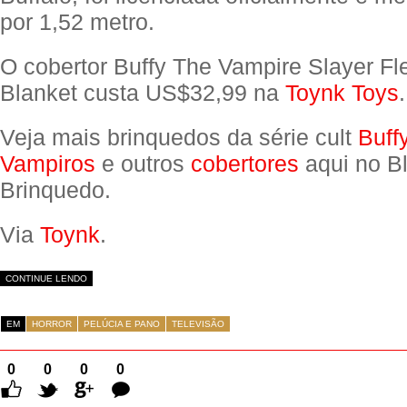
por 1,52 metro.
O cobertor Buffy The Vampire Slayer F
Blanket custa US$32,99 na
Toynk Toys
.
Veja mais brinquedos da série cult
Buff
Vampiros
e outros
cobertores
aqui no B
Brinquedo.
Via
Toynk
.
CONTINUE LENDO
EM
HORROR
PELÚCIA E PANO
TELEVISÃO
0
0
0
0
Comentários