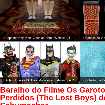
Capacho Seja Bem-Vindo ao Hotel Overlook (O
Caneca de Vi
Iluminado)
Action Figures DC Dark Multiverse: Batman que Ri,
Cobertor de L
Super-Homem Infectado, Batman Metal, Robin Terra-
Baralho do Filme Os Garot
22 e The Merciless
Perdidos (The Lost Boys) d