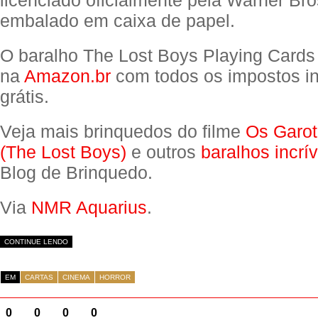
licenciado oficialmente pela Warner Br
embalado em caixa de papel.
O baralho The Lost Boys Playing Cards
na
Amazon.br
com todos os impostos in
grátis.
Veja mais brinquedos do filme
Os Garot
(The Lost Boys)
e outros
baralhos incrív
Blog de Brinquedo.
Via
NMR Aquarius
.
CONTINUE LENDO
EM
CARTAS
CINEMA
HORROR
0
0
0
0