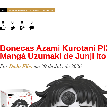
EM
ACTION FIGURE
CINEMA
HORROR
0
0
0
0
Comentários
Bonecas Azami Kurotani PI
Mangá Uzumaki de Junji Ito
Por
Dado Ellis
em 29 de July de 2026