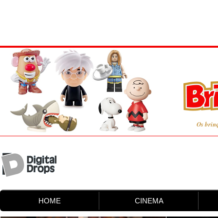
Os brin
HOME
CINEMA