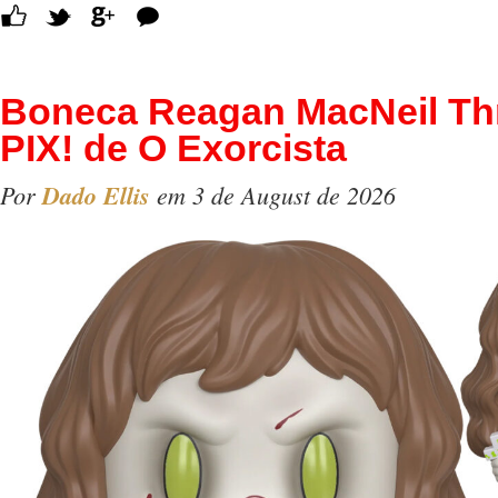
Comentários
Boneca Reagan MacNeil Thri
PIX! de O Exorcista
Por
Dado Ellis
em 3 de August de 2026