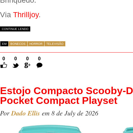
Brinquedo.
Via
Thrilljoy
.
CONTINUE LENDO
EM
BONECOS
HORROR
TELEVISÃO
0
0
0
0
Comentários
Estojo Compacto Scooby-D
Pocket Compact Playset
Por
Dado Ellis
em 8 de July de 2026