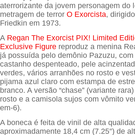
aterrorizante da jovem personagem do 
metragem de terror
O Exorcista
, dirigid
Friedkin em 1973.
A
Regan The Exorcist PIX! Limited Edit
Exclusive Figure
reproduz a menina Re
já possuída pelo demônio Pazuzu, com
castanho despenteado, pele acinzentad
verdes, vários arranhões no rosto e ves
pijama azul claro com estampa de estr
branco. A versão “chase” (variante rar
rosto e a camisola sujos com vômito ver
em-6).
A boneca é feita de vinil de alta qualid
aproximadamente 18,4 cm (7.25″) de al