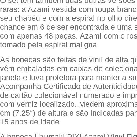
O set tem também duas outras versões
raras: a Azami vestida com roupa bran
seu chapéu e com a espiral no olho dir
chance em 6 de ser encontrada e uma s
com apenas 48 peças, Azami com o ros
tomado pela espiral maligna.
As bonecas são feitas de vinil de alta q
vêm embaladas em caixas de colecion
janela e luva protetora para manter a su
Acompanha Certificado de Autenticidad
de cartão colecionável numerado e impr
com verniz localizado. Medem aproxim
cm (7.25″) de altura e são indicadas pa
15 anos de idade.
A boneca Uzumaki PIX! Azami Vinyl Fig