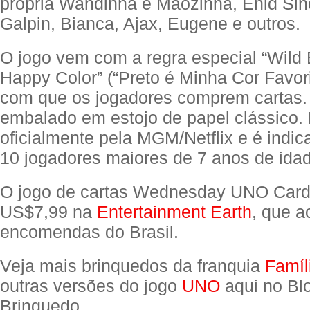
própria Wandinha e Mãozinha, Enid Sincl
Galpin, Bianca, Ajax, Eugene e outros.
O jogo vem com a regra especial “Wild 
Happy Color” (“Preto é Minha Cor Favori
com que os jogadores comprem cartas
embalado em estojo de papel clássico. 
oficialmente pela MGM/Netflix e é indic
10 jogadores maiores de 7 anos de ida
O jogo de cartas Wednesday UNO Car
US$7,99 na
Entertainment Earth
, que a
encomendas do Brasil.
Veja mais brinquedos da franquia
Famíl
outras versões do jogo
UNO
aqui no Bl
Brinquedo.