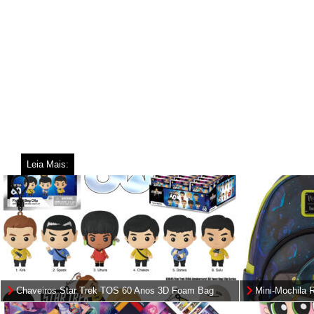
Leia Mais:
Chaveiros Star Trek TOS 60 Anos 3D Foam Bag
Mini-Mochila 
Clips
Nave Interdim