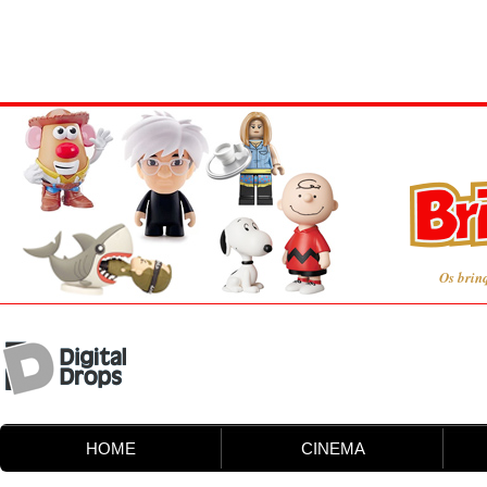
Os brin
HOME
CINEMA