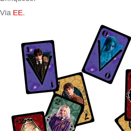
Via
EE
.