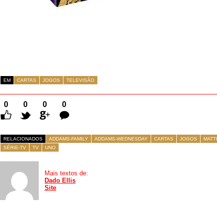
EM
CARTAS
JOGOS
TELEVISÃO
0
0
0
0
Comentários
RELACIONADOS
ADDAMS-FAMILY
ADDAMS-WEDNESDAY
CARTAS
JOGOS
MATT
SÉRIE-TV
TV
UNO
Mais textos de:
Dado Ellis
Site