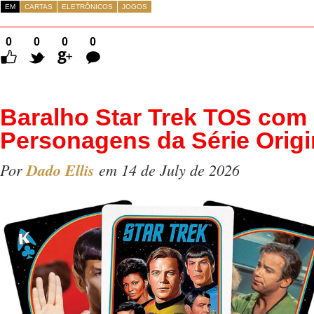
EM
CARTAS
ELETRÔNICOS
JOGOS
0
0
0
0
Comentários
Baralho Star Trek TOS com
Personagens da Série Origi
Por
Dado Ellis
em 14 de July de 2026