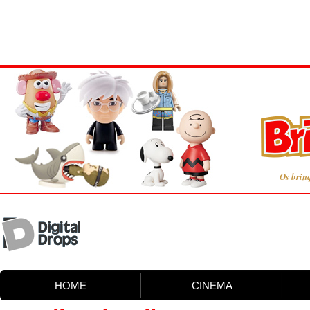
Os brin
HOME
CINEMA