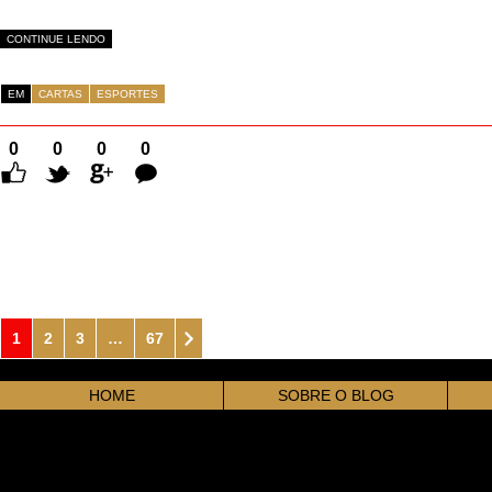
CONTINUE LENDO
EM
CARTAS
ESPORTES
0
0
0
0
Comentários
1
2
3
…
67
HOME
SOBRE O BLOG