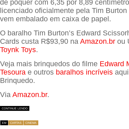
de pôquer com 6,35 por 8,89 centímetro
licenciado oficialmente pela Tim Burton
vem embalado em caixa de papel.
O baralho Tim Burton’s Edward Scissor
Cards custa R$93,90 na
Amazon.br
ou 
Toynk Toys
.
Veja mais brinquedos do filme
Edward 
Tesoura
e outros
baralhos incríveis
aqui
Brinquedo.
Via
Amazon.br
.
CONTINUE LENDO
EM
CARTAS
CINEMA