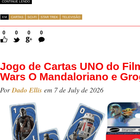
CONTINUE LENDO
EM
CARTAS
SCI-FI
STAR TREK
TELEVISÃO
0
0
0
0
Comentários
Jogo de Cartas UNO do Fil
Wars O Mandaloriano e Gr
Por
Dado Ellis
em 7 de July de 2026