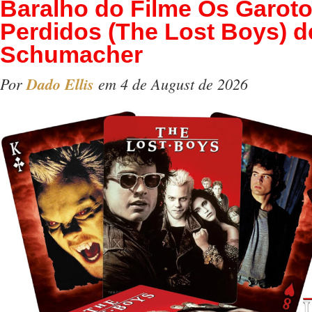
Baralho do Filme Os Garot
Perdidos (The Lost Boys) d
Schumacher
Por
Dado Ellis
em 4 de August de 2026