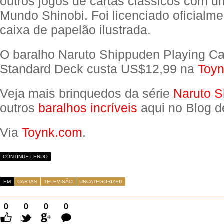
outros jogos de cartas clássicos com u
Mundo Shinobi. Foi licenciado oficialm
caixa de papelão ilustrada.
O baralho Naruto Shippuden Playing Ca
Standard Deck custa US$12,99 na
Toyn
Veja mais brinquedos da série
Naruto 
outros
baralhos incríveis
aqui no Blog d
Via
Toynk.com
.
CONTINUE LENDO
EM
CARTAS
TELEVISÃO
UNCATEGORIZED
0
0
0
0
Comentários