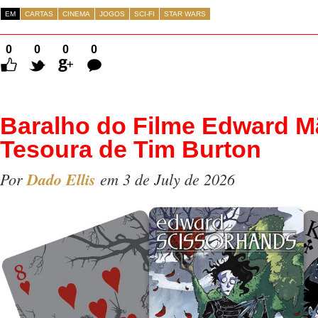
EM
CARTAS
CINEMA
JOGOS
SCI-FI
STAR WARS
0
0
0
0
Comentários
Baralho do Filme Edward M
Tesoura de Tim Burton
Por
Dado Ellis
em 3 de July de 2026