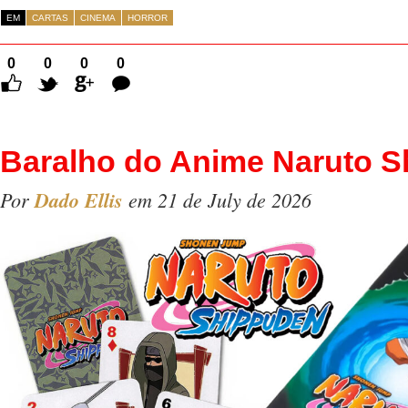
EM
CARTAS
CINEMA
HORROR
0
0
0
0
Comentários
Baralho do Anime Naruto 
Por
Dado Ellis
em 21 de July de 2026