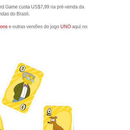
Papel
rd Game custa US$7,99 na pré-venda da
das do Brasil.
Outros
Robôs
sons
e outras versões do jogo
UNO
aqui no
Harry Pot
Natal
Doctor W
Star Trek
Educativ
Props
Arte
Ciências
Chaveiro
Madeira