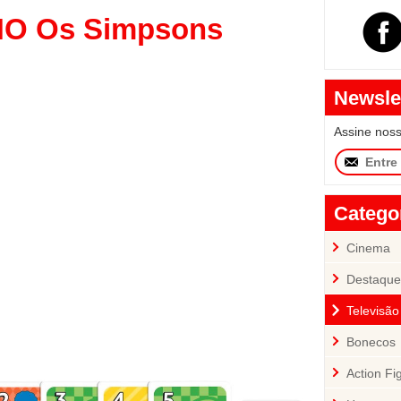
NO Os Simpsons
Newsle
Assine nos
Catego
Cinema
Destaque
Televisão
Bonecos
Action Fi