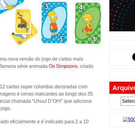
Música
Tabuleiro
Mochila
Cartas
Lego
Carros
ma nova versão do jogo de cartas mais
a famosa série animada
Os Simpsons
, criada
Livros
Cofres
12 cartas super coloridas decoradas com
Arquiv
Bobble-H
rsonagens e cenas marcantes ao longo dos 35
Lancheir
pecial chamada “Uhuu! D’OH!” que adiciona
 jogo.
Fantasia
Eletrônic
iado oficialmente e é indicado para 2 a 10
Toy Art