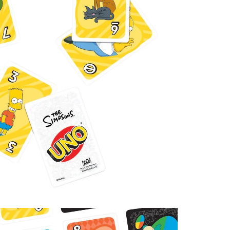
Controle
Espacial
Kit de Mo
Esportes
Outdoors
Móveis
Dollhous
Aquático
DIY
Bebês
Pedal
AAA
Publiedito