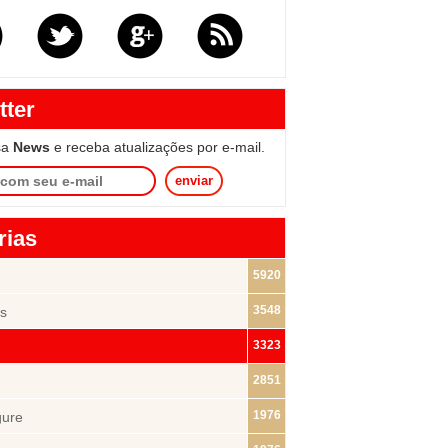
tter
sa
News
e receba atualizações por e-mail.
enviar
rias
5920
3548
s
3323
2851
1976
gure