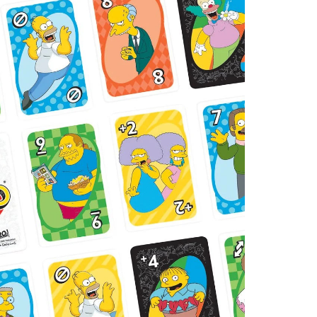
Uncatego
Others