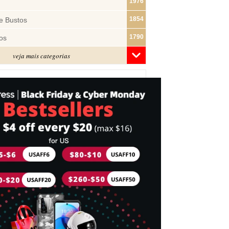
1976
1854
e Bustos
1790
os
veja mais categorias
1480
1319
ras
1283
1182
s
1074
e Pano
1018
877
743
mes
716
Cabeça
697
idades