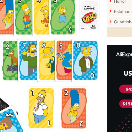
Horror
Estátuas 
Quadrinh
Cozinha
Mini-Figu
Disney
Star War
Pelúcia 
Jogos
Sci-Fi
Videoga
Quebra-
Personal