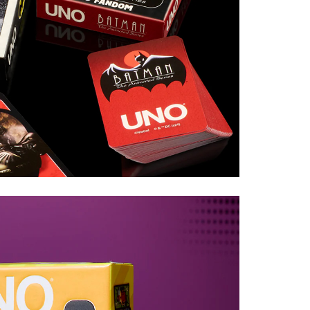
Uncatego
Others