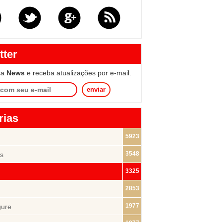
tter
sa
News
e receba atualizações por e-mail.
enviar
rias
5923
3548
s
3325
2853
1977
gure