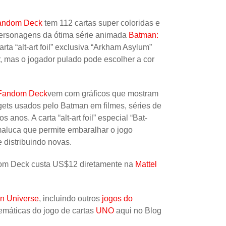
Papel
Fandom Deck
tem 112 cartas super coloridas e
Outros
personagens da ótima série animada
Batman:
Robôs
rta “alt-art foil” exclusiva “Arkham Asylum”
, mas o jogador pulado pode escolher a cor
Harry Pot
Natal
 Fandom Deck
vem com gráficos que mostram
Doctor W
ts usados ​​pelo Batman em filmes, séries de
Star Trek
anos. A carta “alt-art foil” especial “Bat-
aluca que permite embaralhar o jogo
Educativ
 distribuindo novas.
Props
om Deck custa US$12 diretamente na
Mattel
Arte
Ciências
n Universe
, incluindo outros
jogos do
Chaveiro
temáticas do jogo de cartas
UNO
aqui no Blog
Madeira