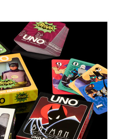
Controle
Espacial
Kit de Mo
Esportes
Outdoors
Móveis
Dollhous
Aquático
DIY
Bebês
Pedal
AAA
Publiedito