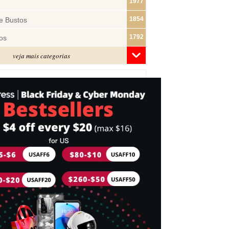
1977
1854
e Bustos
1792
os
veja mais categorias
1481
1322
ras
1283
1182
s
1074
e Pano
1018
877
743
mes
716
Cabeça
698
idades