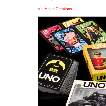
Via
Mattel Creations
.