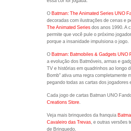
essa cor for jogada.
O
Batman: The Animated Series UNO 
decoradas com ilustrações de cenas e 
The Animated Series
dos anos 1990. A ca
permite que você pule o próximo jogador
porque a insanidade impulsiona o jogo.
O
Batman: Batmobiles & Gadgets UNO
a evolução dos Batmóveis, armas e gadge
TV e histórias em quadrinhos ao longo dos 
Bomb” ativa uma regra completamente m
pegando todas as cartas dos jogadores e
Cada jogo de cartas Batman UNO Fand
Creations Store
.
Veja mais brinquedos da franquia
Batma
Cavaleiro das Trevas
, e outras versões 
de Brinquedo.