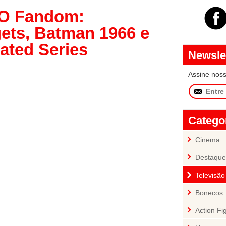
O Fandom:
ets, Batman 1966 e
ated Series
Newsle
Assine nos
Catego
Cinema
Destaque
Televisão
Bonecos
Action Fi