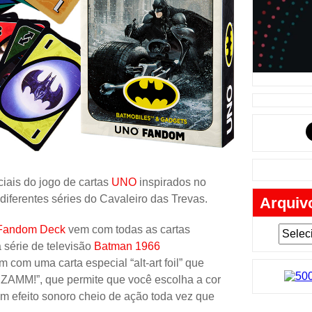
Música
Tabuleiro
Mochila
Cartas
Lego
Carros
Livros
Cofres
ciais do jogo de cartas
UNO
inspirados no
diferentes séries do Cavaleiro das Trevas.
Arquiv
Bobble-H
Lancheir
 Fandom Deck
vem com todas as cartas
 série de televisão
Batman 1966
Fantasia
com uma carta especial “alt-art foil” que
Eletrônic
ZAMM!”, que permite que você escolha a cor
um efeito sonoro cheio de ação toda vez que
Toy Art