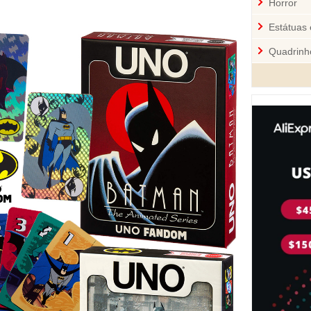
Horror
Estátuas 
Quadrinh
Cozinha
Mini-Figu
Disney
Star War
Pelúcia 
Jogos
Sci-Fi
Videoga
Quebra-
Personal