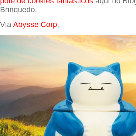
pote de cookies fantásticos
aqui no Blo
Brinquedo.
Via
Abysse Corp
.