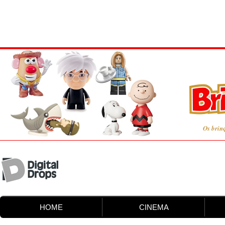
Os brin
HOME
CINEMA