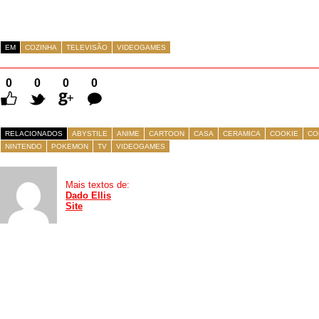
EM
COZINHA
TELEVISÃO
VIDEOGAMES
0
0
0
0
Comentários
RELACIONADOS
ABYSTILE
ANIME
CARTOON
CASA
CERAMICA
COOKIE
CO
NINTENDO
POKEMON
TV
VIDEOGAMES
Mais textos de:
Dado Ellis
Site