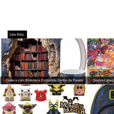
Leia Mais:
Caneca com Biblioteca Escondida Dentro da Parede
Quebra-Cabeça 
(Hole in a Wall Bookshelf)
1.000 peças