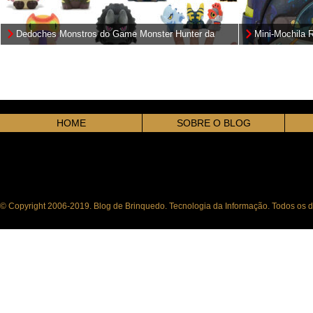
Dedoches Monstros do Game Monster Hunter da
Mini-Mochila 
Capcom
Nave Interdim
HOME
SOBRE O BLOG
© Copyright 2006-2019. Blog de Brinquedo. Tecnologia da Informação. Todos os di