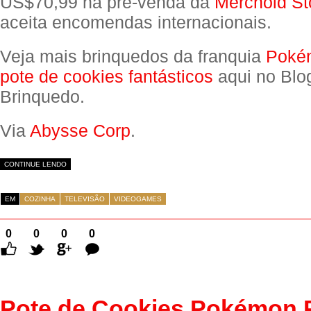
US$70,99 na pré-venda da
Merchoid St
aceita encomendas internacionais.
Veja mais brinquedos da franquia
Poké
pote de cookies fantásticos
aqui no Blo
Brinquedo.
Via
Abysse Corp
.
CONTINUE LENDO
EM
COZINHA
TELEVISÃO
VIDEOGAMES
0
0
0
0
Comentários
Pote de Cookies Pokémon 