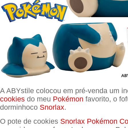
A ABYstile colocou em pré-venda um in
cookies
do meu
Pokémon
favorito, o fo
dorminhoco
Snorlax
.
O pote de cookies
Snorlax Pokémon Co