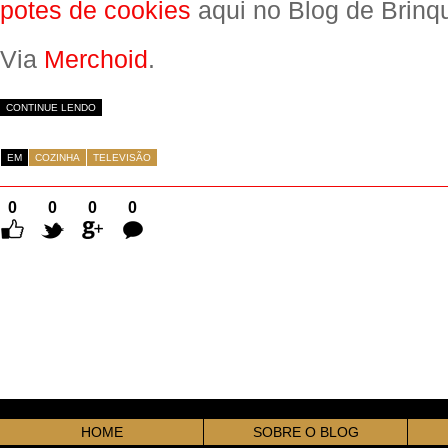
potes de cookies
aqui no Blog de Brinq
Via
Merchoid
.
CONTINUE LENDO
EM
COZINHA
TELEVISÃO
0
0
0
0
Comentários
HOME
SOBRE O BLOG