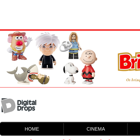
Os brin
HOME
CINEMA