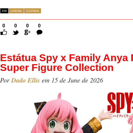
EM
CINEMA
COZINHA
0
0
0
0
Comentários
Estátua Spy x Family Anya 
Super Figure Collection
Por
Dado Ellis
em 15 de June de 2026