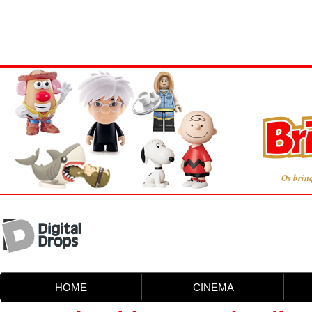
Os brin
HOME
CINEMA