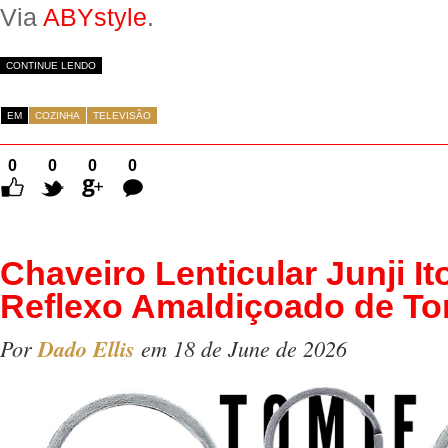
Via
ABYstyle
.
CONTINUE LENDO
EM
COZINHA
TELEVISÃO
0
0
0
0
Comentários
Chaveiro Lenticular Junji I
Reflexo Amaldiçoado de To
Por
Dado Ellis
em 18 de June de 2026