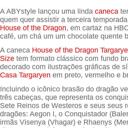
A ABYstyle lançou uma linda
caneca
te
quem quer assistir a terceira temporada
House of the Dragon
, em cartaz na HB
café, um chá um um chocolate quente 
A caneca
House of the Dragon Targary
Size
tem formato clássico com fundo b
decorado com ilustrações gráficas de s
Casa Targaryen
em preto, vermelho e b
Incluindo o icônico brasão do dragão v
três cabeças, que representa os conqui
Sete Reinos de Westeros e seus seus r
dragões: Aegon I, o Conquistador (Baler
irmãs Visenya (Vhagar) e Rhaenys (Me