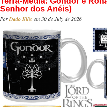
Terra-Média: Gondor e Roh
Senhor dos Anéis)
Por
Dado Ellis
em 30 de July de 2026