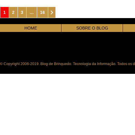
1
2
3
…
16
HOME
SOBRE O BLOG
© Copyright 2006-2019. Blog de Brinquedo. Tecnologia da Informação. Todos os di