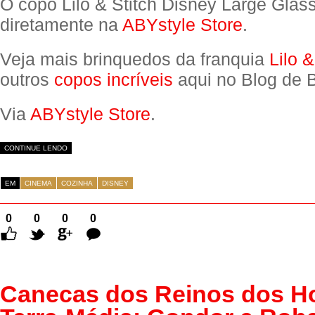
O copo Lilo & Stitch Disney Large Glas
diretamente na
ABYstyle Store
.
Veja mais brinquedos da franquia
Lilo &
outros
copos incríveis
aqui no Blog de 
Via
ABYstyle Store
.
CONTINUE LENDO
EM
CINEMA
COZINHA
DISNEY
0
0
0
0
Comentários
Canecas dos Reinos dos H