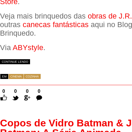
Store
.
Veja mais brinquedos das
obras de J.R.
outras
canecas fantásticas
aqui no Blog
Brinquedo.
Via
ABYstyle
.
CONTINUE LENDO
EM
CINEMA
COZINHA
0
0
0
0
Comentários
Copos de Vidro Batman & J