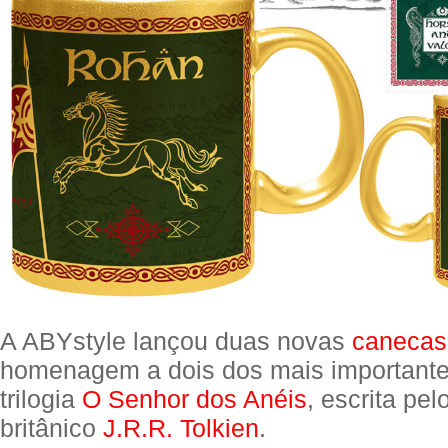
A ABYstyle lançou duas novas
canecas
homenagem a dois dos mais importante
trilogia
O Senhor dos Anéis
, escrita pel
britânico
J.R.R. Tolkien
.