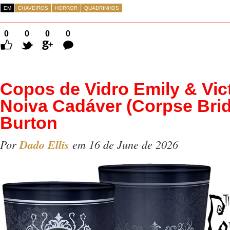
EM
CHAVEIROS
HORROR
QUADRINHOS
0
0
0
0
Comentários
Copos de Vidro Emily & Vic
Noiva Cadáver (Corpse Brid
Burton
Por
Dado Ellis
em 16 de June de 2026