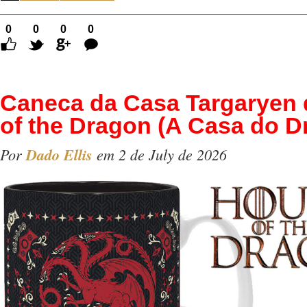
0
0
0
0
Comentários
Caneca da Casa Targaryen
of the Dragon (A Casa do D
Por
Dado Ellis
em 2 de July de 2026