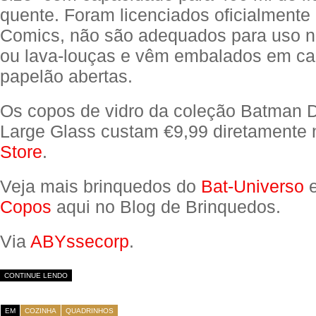
quente. Foram licenciados oficialmente
Comics, não são adequados para uso n
ou lava-louças e vêm embalados em ca
papelão abertas.
Os copos de vidro da coleção Batman
Large Glass custam €9,99 diretamente
Store
.
Veja mais brinquedos do
Bat-Universo
e
Copos
aqui no Blog de Brinquedos.
Via
ABYssecorp
.
CONTINUE LENDO
EM
COZINHA
QUADRINHOS