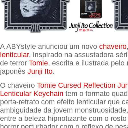
A ABYstyle anunciou um novo
chaveiro
lenticular
, inspirado na assustadora sé
de terror
Tomie
, escrita e ilustrada pel
japonês
Junji Ito
.
O chaveiro
Tomie Cursed Reflection Junj
Lenticular Keychain
tem o formato qua
porta-retrato com efeito lenticular que c
ambiguidade da jovem monstruosidade,
entre a beleza hipnotizante com o rosto 
horror perturbador com o reflexo de pe