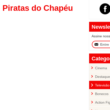
 Piratas do Chapéu
Newsle
Assine nos
Catego
Cinema
Destaque
Televisão
Bonecos
Action Fi