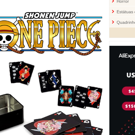
Horror
Estátuas 
Quadrinh
Cozinha
Mini-Figu
Disney
Star War
Pelúcia 
Jogos
Sci-Fi
Videoga
Quebra-
Personal