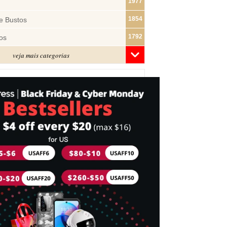
1977
1854
e Bustos
1792
os
veja mais categorias
1481
1322
ras
1283
1182
s
1074
e Pano
1019
877
743
mes
716
Cabeça
698
idades