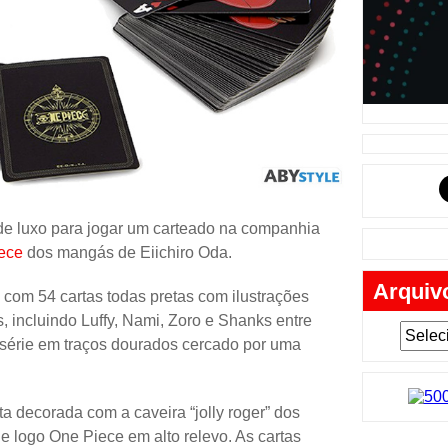
Música
Tabuleiro
Mochila
Cartas
Lego
Carros
Livros
de luxo para jogar um carteado na companhia
ece
dos mangás de Eiichiro Oda.
Cofres
Arquiv
Bobble-H
com 54 cartas todas pretas com ilustrações
, incluindo Luffy, Nami, Zoro e Shanks entre
Lancheir
 série em traços dourados cercado por uma
Fantasia
Eletrônic
a decorada com a caveira “jolly roger” dos
Toy Art
e logo One Piece em alto relevo. As cartas