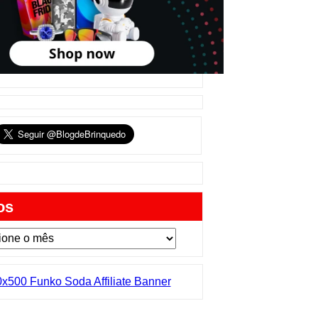
612
551
481
478
449
381
371
355
os
338
ead
318
as
299
s
286
os
281