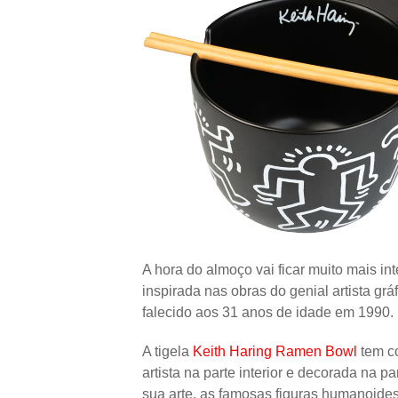
A hora do almoço vai ficar muito mais in
inspirada nas obras do genial artista grá
falecido aos 31 anos de idade em 1990.
A tigela
Keith Haring Ramen Bowl
tem co
artista na parte interior e decorada na p
sua arte, as famosas figuras humanoide