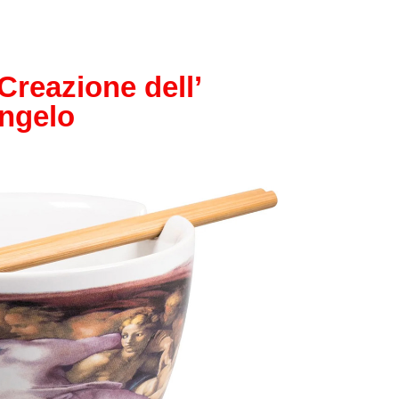
Papel
Outros
Creazione dell’
Robôs
ngelo
Harry Pot
Natal
Doctor W
Star Trek
Educativ
Props
Arte
Ciências
Chaveiro
Madeira