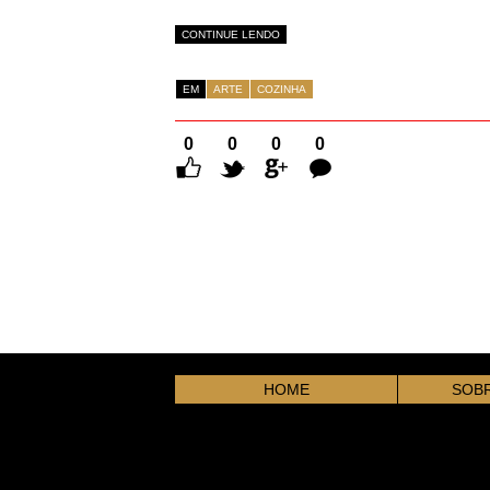
CONTINUE LENDO
EM
ARTE
COZINHA
0
0
0
0
Comentários
HOME
SOBR