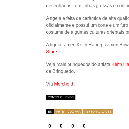
desenhadas com linhas grossas e conto
A tigela é feita de cerâmica de alta qual
oficialmente e possui um corte e um furo
costume de algumas culturas orientais par
A tigela ramen Keith Haring Ramen Bow
Store
.
Veja mais brinquedos do artista
Keith Ha
de Brinquedo.
Via
Merchoid
.
CONTINUE LENDO
EM
ARTE
COZINHA
PERSONALIDADES
0
0
0
0