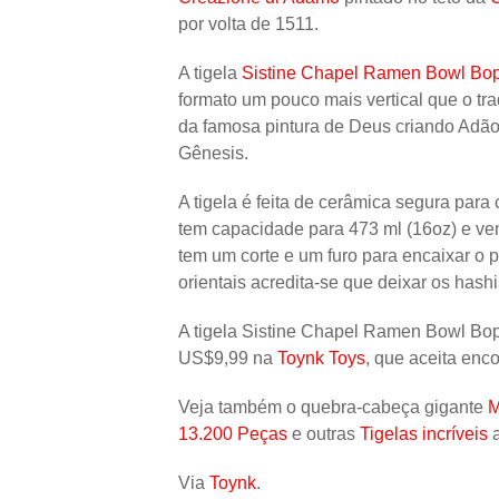
por volta de 1511.
A tigela
Sistine Chapel Ramen Bowl Bop
formato um pouco mais vertical que o t
da famosa pintura de Deus criando Adão
Gênesis.
A tigela é feita de cerâmica segura par
tem capacidade para 473 ml (16oz) e ve
tem um corte e um furo para encaixar o 
orientais acredita-se que deixar os hash
A tigela Sistine Chapel Ramen Bowl Bop
US$9,99 na
Toynk Toys
, que aceita enc
Veja também o quebra-cabeça gigante
M
13.200 Peças
e outras
Tigelas incríveis
a
Via
Toynk
.