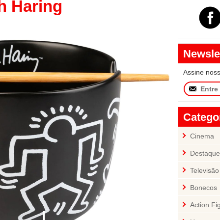
h Haring
Newsle
Assine nos
Catego
Cinema
Destaque
Televisão
Bonecos
Action Fi