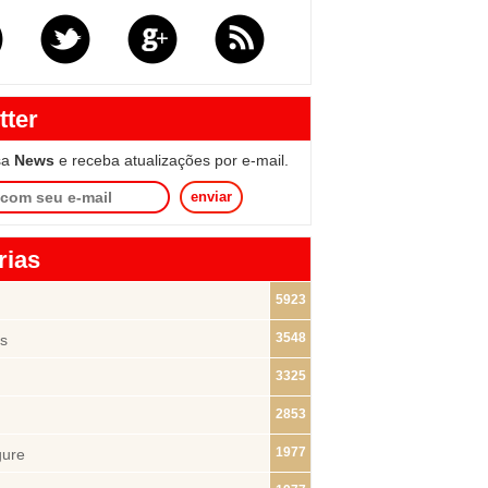
tter
sa
News
e receba atualizações por e-mail.
enviar
rias
5923
3548
s
3325
2853
1977
gure