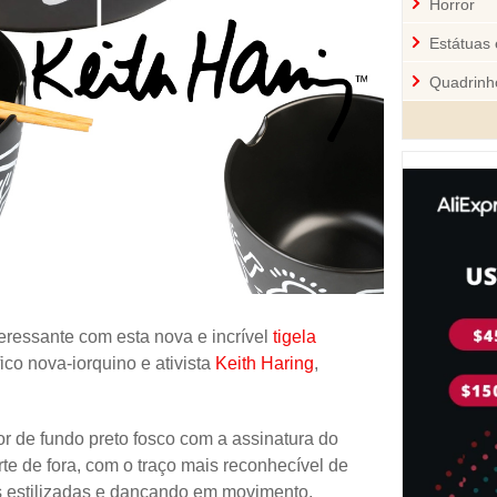
Horror
Estátuas 
Quadrinh
Cozinha
Mini-Figu
Disney
Star War
Pelúcia 
Jogos
teressante com esta nova e incrível
tigela
Sci-Fi
fico nova-iorquino e ativista
Keith Haring
,
Videoga
Quebra-
r de fundo preto fosco com a assinatura do
arte de fora, com o traço mais reconhecível de
Personal
s estilizadas e dançando em movimento,