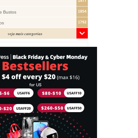
1977
1854
e Bustos
1792
os
veja mais categorias
1481
1322
ras
1283
1182
s
1074
e Pano
1018
877
743
mes
716
Cabeça
698
idades