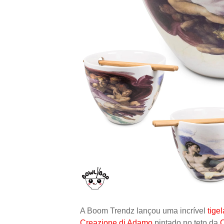
A Boom Trendz lançou uma incrível
tige
Creazione di Adamo
pintado no teto da
C