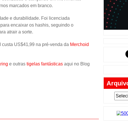
Música
rnos marcados em branco.
Tabuleiro
idade e durabilidade. Foi licenciada
Mochila
 para encaixar os hashis, seguindo o
a atrair a sorte.
Cartas
Lego
l custa US$41,99 na pré-venda da
Merchoid
Carros
Livros
ring
e outras
tigelas fantásticas
aqui no Blog
Cofres
Arquiv
Bobble-H
Lancheir
Fantasia
Eletrônic
Toy Art