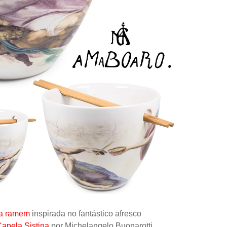
Controle
Espacial
Kit de Mo
Esportes
Outdoors
Móveis
Dollhous
Aquático
DIY
Bebês
Pedal
AAA
la ramem
inspirada no fantástico afresco
apela Sistina
por Michelangelo Buonarotti
Publiedito