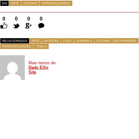
EM
ARTE
COZINHA
PERSONALIDADES
0
0
0
0
Comentários
RELACIONADOS
ARTE
ARTISTAS
CASA
CERAMICA
COZINHA
KEITH-HARING
PERSONALIDADES
TIGELA
Mais textos de:
Dado Ellis
Site