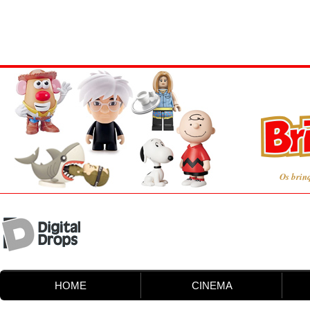
Os brin
HOME
CINEMA