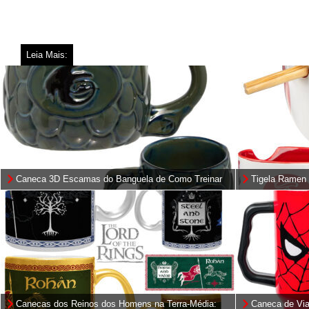
Leia Mais:
Caneca 3D Escamas do Banguela de Como Treinar
Tigela Ramen
Seu Dragão
Canecas dos Reinos dos Homens na Terra-Média:
Caneca de Vi