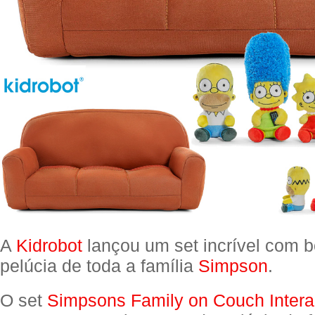
A
Kidrobot
lançou um set incrível com 
pelúcia de toda a família
Simpson
.
O set
Simpsons Family on Couch Intera