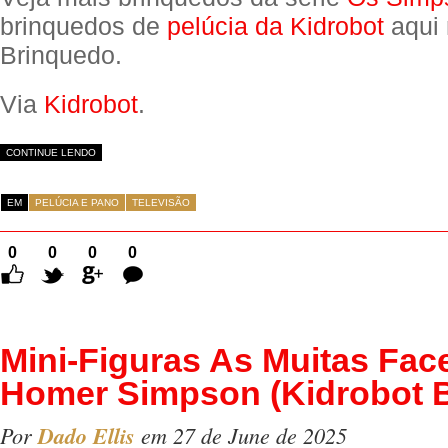
brinquedos de
pelúcia da Kidrobot
aqui 
Brinquedo.
Via
Kidrobot
.
CONTINUE LENDO
EM
PELÚCIA E PANO
TELEVISÃO
0
0
0
0
Comentários
Mini-Figuras As Muitas Fac
Homer Simpson (Kidrobot B
Por
Dado Ellis
em 27 de June de 2025