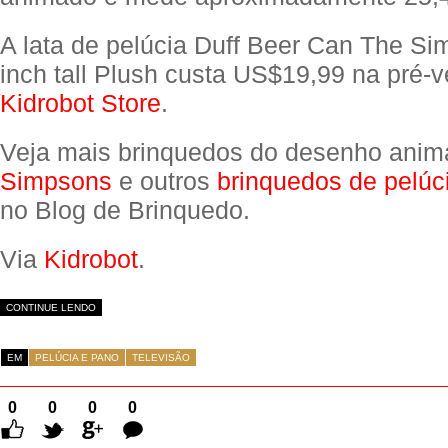
A lata de pelúcia Duff Beer Can The Si
inch tall Plush custa US$19,99 na pré-
Kidrobot Store
.
Veja mais brinquedos do desenho ani
Simpsons
e outros
brinquedos de pelúc
no Blog de Brinquedo.
Via
Kidrobot
.
CONTINUE LENDO
EM
PELÚCIA E PANO
TELEVISÃO
0
0
0
0
Comentários