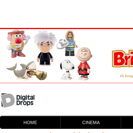
Os brin
HOME
CINEMA