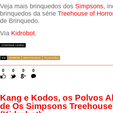
Veja mais brinquedos dos
Simpsons
, i
brinquedos da série
Treehouse of Horro
de Brinquedo.
Via
Kidrobot
.
CONTINUE LENDO
EM
HORROR
MINI-FIGURAS
TELEVISÃO
0
0
0
0
Comentários
Kang e Kodos, os Polvos A
de Os Simpsons Treehouse 