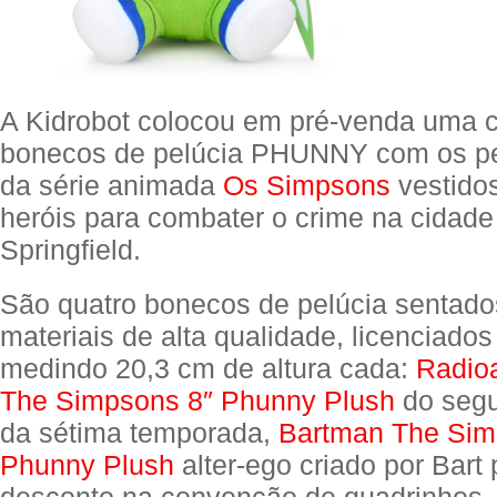
A Kidrobot colocou em pré-venda uma 
bonecos de pelúcia PHUNNY com os p
da série animada
Os Simpsons
vestidos
heróis para combater o crime na cidade
Springfield.
São quatro bonecos de pelúcia sentados
materiais de alta qualidade, licenciados
medindo 20,3 cm de altura cada:
Radio
The Simpsons 8″ Phunny Plush
do segu
da sétima temporada,
Bartman The Sim
Phunny Plush
alter-ego criado por Bart 
desconto na convenção de quadrinhos