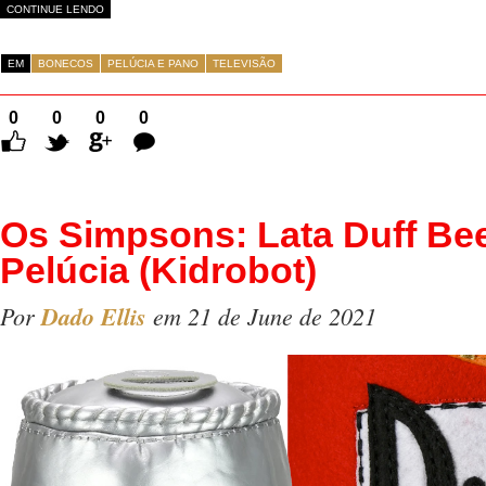
CONTINUE LENDO
EM
BONECOS
PELÚCIA E PANO
TELEVISÃO
0
0
0
0
Comentários
Os Simpsons: Lata Duff Be
Pelúcia (Kidrobot)
Por
Dado Ellis
em 21 de June de 2021