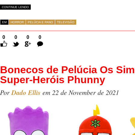
CONTINUE LENDO
EM
HORROR
PELÚCIA E PANO
TELEVISÃO
0
0
0
0
Comentários
Bonecos de Pelúcia Os Si
Super-Heróis Phunny
Por
Dado Ellis
em 22 de November de 2021