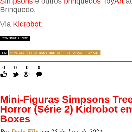
Simpsons
e outros
brinquedos ToyArt
aq
Brinquedo.
Via
Kidrobot
.
CONTINUE LENDO
EM
BONECOS
ESTÁTUAS E BUSTOS
TELEVISÃO
TOY ART
0
0
0
0
Comentários
Mini-Figuras Simpsons Tre
Horror (Série 2) Kidrobot e
Boxes
Por
Dado Ellis
em 25 de June de 2024