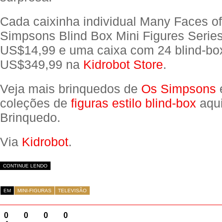
Cada caixinha individual Many Faces o
Simpsons Blind Box Mini Figures Serie
US$14,99 e uma caixa com 24 blind-bo
US$349,99 na
Kidrobot Store
.
Veja mais brinquedos de
Os Simpsons
coleções de
figuras estilo blind-box
aqui
Brinquedo.
Via
Kidrobot
.
CONTINUE LENDO
EM
MINI-FIGURAS
TELEVISÃO
0
0
0
0