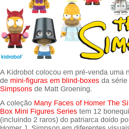
A Kidrobot colocou em pré-venda uma 
de
mini-figuras em blind-boxes
da séri
Simpsons
de Matt Groening.
A coleção
Many Faces of Homer The Si
Box Mini Figures Series
tem 12 bonequ
(incluindo 2 raros) do patriarca doido p
Homer J. Simpson em diferentes visuais