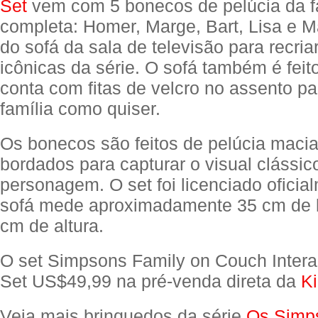
Set
vem com 5 bonecos de pelúcia da f
completa: Homer, Marge, Bart, Lisa e M
do sofá da sala de televisão para recria
icônicas da série. O sofá também é feit
conta com fitas de velcro no assento pa
família como quiser.
Os bonecos são feitos de pelúcia maci
bordados para capturar o visual clássic
personagem. O set foi licenciado oficia
sofá mede aproximadamente 35 cm de l
cm de altura.
O set Simpsons Family on Couch Intera
Set US$49,99 na pré-venda direta da
Ki
Veja mais brinquedos da série
Os Simp