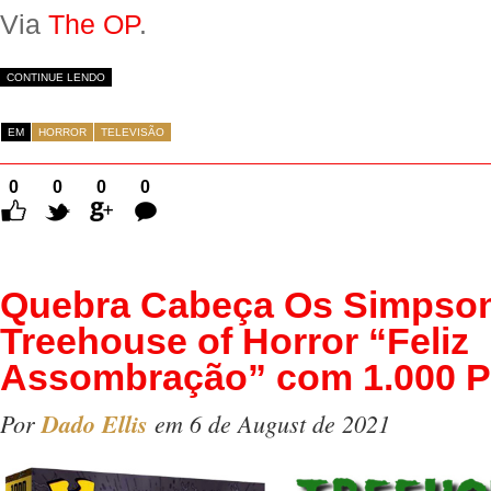
Via
The OP
.
CONTINUE LENDO
EM
HORROR
TELEVISÃO
0
0
0
0
Comentários
Quebra Cabeça Os Simpso
Treehouse of Horror “Feliz
Assombração” com 1.000 
Por
Dado Ellis
em 6 de August de 2021