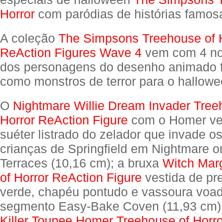
Horror
com paródias de histórias famosa
A coleção
The Simpsons Treehouse of 
ReAction Figures Wave 4
vem com 4 no
dos personagens do desenho animado 
como monstros de terror para o hallowe
O
Nightmare Willie Dream Invader Tree
Horror ReAction Figure
com o Homer ve
suéter listrado do zelador que invade 
crianças de Springfield em Nightmare 
Terraces (10,16 cm); a bruxa
Witch Mar
of Horror ReAction Figure
vestida de pr
verde, chapéu pontudo e vassoura voa
segmento Easy-Bake Coven (11,93 cm)
Killer Toupee Homer Treehouse of Horr