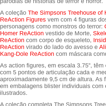
paródias de histórias de terror e horror.
A coleção
The Simpsons Treehouse of 
ReAction Figures
vem com 4 figuras dos
personagens como monstros do terror:
Homer ReAction
vestido de Morte,
Skel
ReAction
com corpo de esqueleto,
Insi
ReAction
virado do lado do avesso e
Al
Kang-Dole ReAction
com máscara como
As action figures, em escala 3.75”, têm e
com 5 pontos de articulação cada e m
aproximadamente 9,5 cm de altura. As 
em embalagens blister individuais com 
ilustrados.
A coleção completa The Simpsons Tree