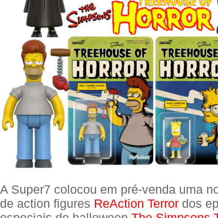
A Super7 colocou em pré-venda uma n
de action figures
ReAction Terror
dos ep
especiais de halloween
The Simpsons T