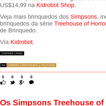
US$14,99 na
Kidrobot Shop
.
Veja mais brinquedos dos
Simpsons
, i
brinquedos da série
Treehouse of Horro
de Brinquedo.
Via
Kidrobot
.
CONTINUE LENDO
EM
HORROR
MINI-FIGURAS
TELEVISÃO
0
0
0
0
Comentários
Os Simpsons Treehouse of 