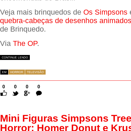
Veja mais brinquedos de
Os Simpsons
quebra-cabeças de desenhos animado
de Brinquedo.
Via
The OP
.
CONTINUE LENDO
EM
HORROR
TELEVISÃO
0
0
0
0
Comentários
Mini Figuras Simpsons Tre
Horror: Homer Donut e Kru