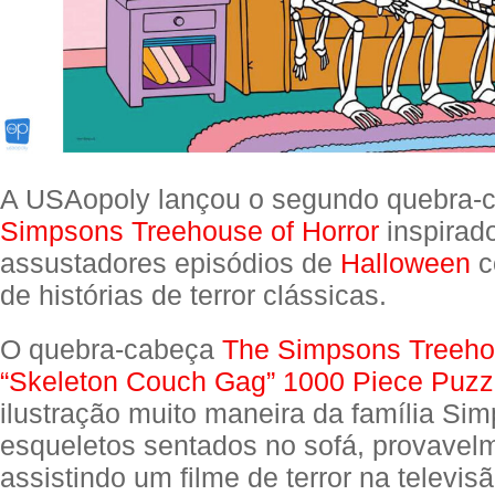
A USAopoly lançou o segundo quebra
Simpsons Treehouse of Horror
inspirad
assustadores episódios de
Halloween
c
de histórias de terror clássicas.
O quebra-cabeça
The Simpsons Treehou
“Skeleton Couch Gag” 1000 Piece Puzz
ilustração muito maneira da família S
esqueletos sentados no sofá, provavel
assistindo um filme de terror na televis