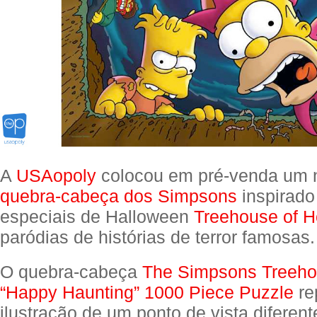
A
USAopoly
colocou em pré-venda um n
quebra-cabeça dos Simpsons
inspirado
especiais de Halloween
Treehouse of H
paródias de histórias de terror famosas.
O quebra-cabeça
The Simpsons Treehou
“Happy Haunting” 1000 Piece Puzzle
re
ilustração de um ponto de vista diferent