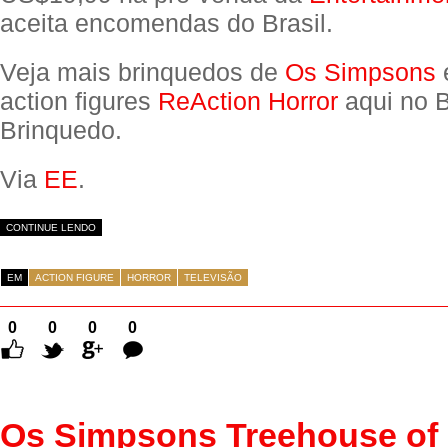
aceita encomendas do Brasil.
Veja mais brinquedos de
Os Simpsons
action figures
ReAction Horror
aqui no B
Brinquedo.
Via
EE
.
CONTINUE LENDO
EM
ACTION FIGURE
HORROR
TELEVISÃO
0
0
0
0
Comentários
Os Simpsons Treehouse of 