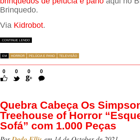
brinquedos de pelúcia e pano
aqui no B
Brinquedo.
Via
Kidrobot
.
CONTINUE LENDO
EM
HORROR
PELÚCIA E PANO
TELEVISÃO
0
0
0
0
Comentários
Quebra Cabeça Os Simpso
Treehouse of Horror “Esqu
Sofá” com 1.000 Peças
Por
Dado Ellis
em 14 de October de 2021