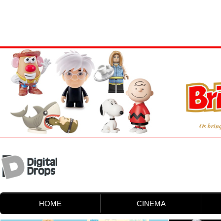
Os brin
HOME
CINEMA