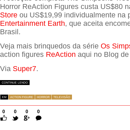
Horror ReAction Figures custa US$80 
Store
ou US$19,99 individualmente na 
Entertainment Earth
, que aceita encom
Brasil.
Veja mais brinquedos da série
Os Simp
action figures
ReAction
aqui no Blog de
Via
Super7
.
CONTINUE LENDO
EM
ACTION FIGURE
HORROR
TELEVISÃO
0
0
0
0
Comentários