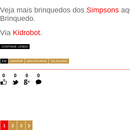
Veja mais brinquedos dos
Simpsons
aqu
Brinquedo.
Via
Kidrobot
.
CONTINUE LENDO
EM
HORROR
MINI-FIGURAS
TELEVISÃO
0
0
0
0
Comentários
1
2
3