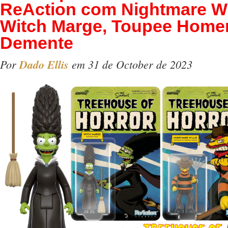
ReAction com Nightmare Wil
Witch Marge, Toupee Home
Demente
Por
Dado Ellis
em 31 de October de 2023