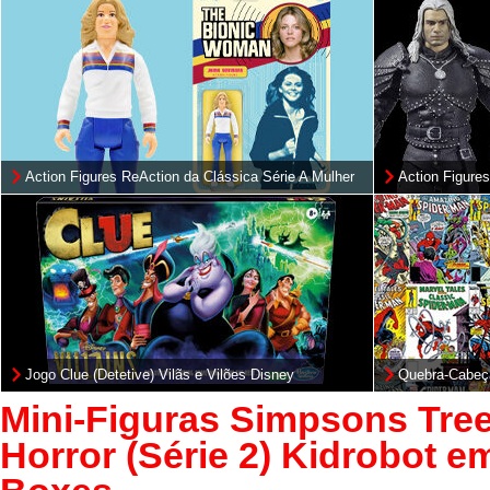
Action Figures ReAction da Clássica Série A Mulher
Action Figures
Biônica
e Roach (Netfl
Jogo Clue (Detetive) Vilãs e Vilões Disney
Quebra-Cabeç
Quadrinhos d
Mini-Figuras Simpsons Tre
Horror (Série 2) Kidrobot e