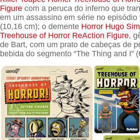
Figure
com a peruca do inferno que tr
em um assassino em série no episódio 
(10,16 cm); o demente
Horror Hugo Si
Treehouse of Horror ReAction Figure
, 
de Bart, com um prato de cabeças de p
bebida do segmento “The Thing and I” (