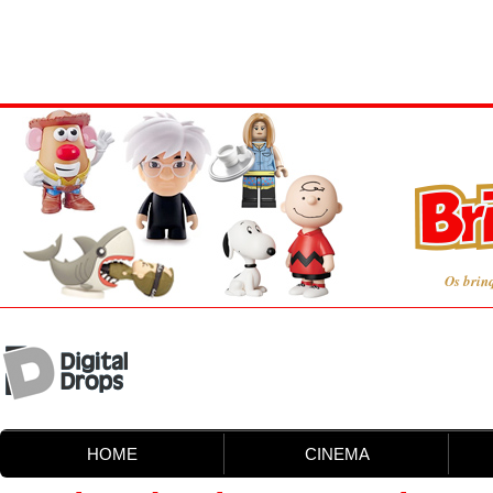
Os brin
HOME
CINEMA