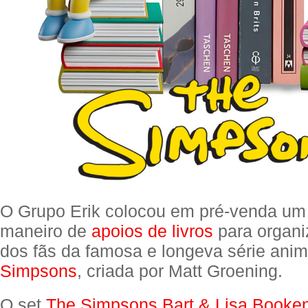
O Grupo Erik colocou em pré-venda um
maneiro de
apoios de livros
para organi
dos fãs da famosa e longeva série an
Simpsons
, criada por Matt Groening.
O set
The Simpsons Bart & Lisa Booke