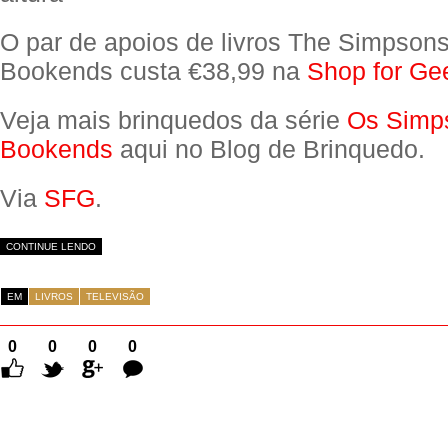
O par de apoios de livros The Simpsons
Bookends custa €38,99 na
Shop for Ge
Veja mais brinquedos da série
Os Simp
Bookends
aqui no Blog de Brinquedo.
Via
SFG
.
CONTINUE LENDO
EM
LIVROS
TELEVISÃO
0
0
0
0
Comentários