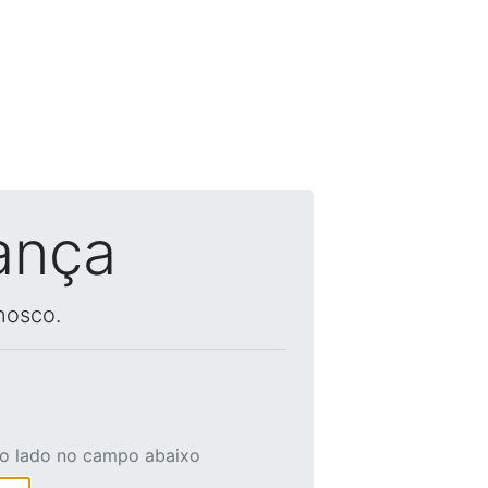
ança
nosco.
ao lado no campo abaixo