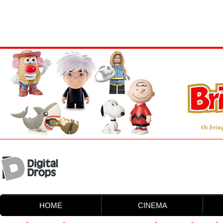
Os brin
HOME
CINEMA