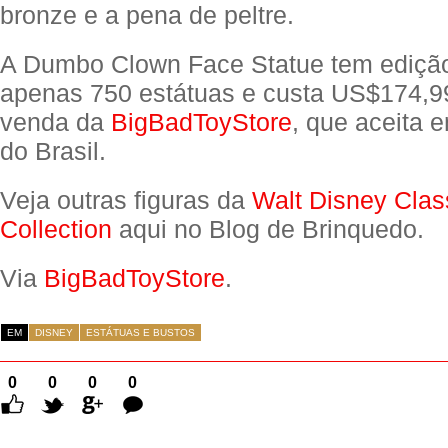
bronze e a pena de peltre.
A Dumbo Clown Face Statue tem edição
apenas 750 estátuas e custa US$174,99
venda da
BigBadToyStore
, que aceita
do Brasil.
Veja outras figuras da
Walt Disney Clas
Collection
aqui no Blog de Brinquedo.
Via
BigBadToyStore
.
EM
DISNEY
ESTÁTUAS E BUSTOS
0
0
0
0
Comentários