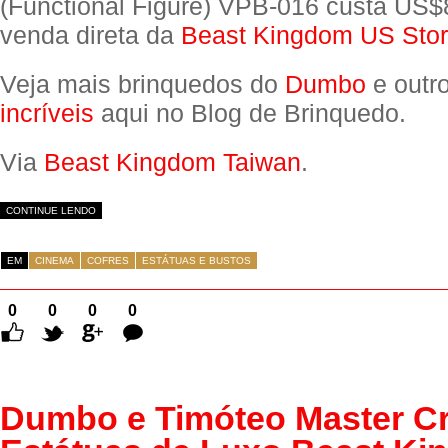
(Functional Figure) VPB-016 custa US$
venda direta da
Beast Kingdom US Sto
Veja mais brinquedos do
Dumbo
e outr
incríveis
aqui no Blog de Brinquedo.
Via
Beast Kingdom Taiwan
.
CONTINUE LENDO
EM
CINEMA
COFRES
ESTÁTUAS E BUSTOS
0
0
0
0
Comentários
Dumbo e Timóteo Master Cr