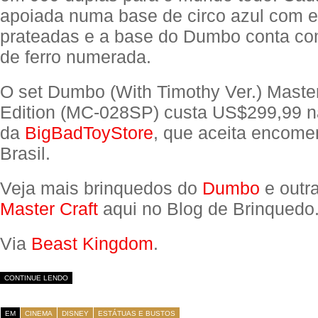
apoiada numa base de circo azul com e
prateadas e a base do Dumbo conta c
de ferro numerada.
O set Dumbo (With Timothy Ver.) Master
Edition (MC-028SP) custa US$299,99 n
da
BigBadToyStore
, que aceita encom
Brasil.
Veja mais brinquedos do
Dumbo
e outr
Master Craft
aqui no Blog de Brinquedo
Via
Beast Kingdom
.
CONTINUE LENDO
EM
CINEMA
DISNEY
ESTÁTUAS E BUSTOS