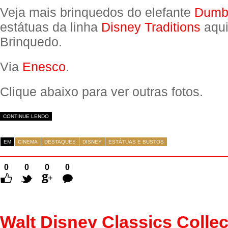
Veja mais brinquedos do elefante
Dumb
estátuas da linha
Disney Traditions
aqui
Brinquedo.
Via
Enesco
.
Clique abaixo para ver outras fotos.
CONTINUE LENDO
EM
CINEMA
DESTAQUES
DISNEY
ESTÁTUAS E BUSTOS
0
0
0
0
Comentários
Walt Disney Classics Collec