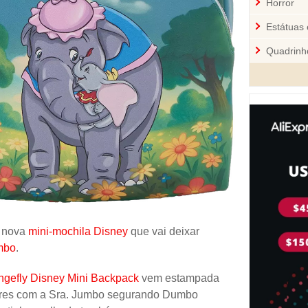
Horror
Estátuas 
Quadrinh
Cozinha
Mini-Figu
Disney
Star War
Pelúcia 
Jogos
Sci-Fi
a nova
mini-mochila Disney
que vai deixar
Videoga
mbo
.
Quebra-
gefly Disney Mini Backpack
vem estampada
Personal
ores com a Sra. Jumbo segurando Dumbo