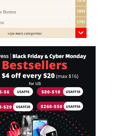
1976
1854
e Bustos
1791
os
veja mais categorias
1480
1320
ras
1283
1182
s
1074
e Pano
1018
877
743
mes
716
Cabeça
698
idades