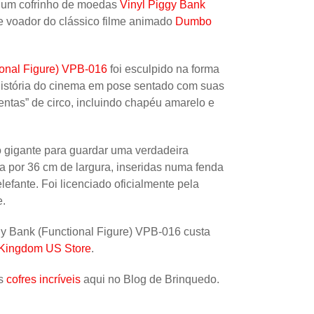
 um cofrinho de moedas
Vinyl Piggy Bank
e voador do clássico filme animado
Dumbo
Uncatego
Others
onal Figure) VPB-016
foi esculpido na forma
 história do cinema em pose sentado com suas
entas” de circo, incluindo chapéu amarelo e
gigante para guardar uma verdadeira
a por 36 cm de largura, inseridas numa fenda
lefante. Foi licenciado oficialmente pela
e.
y Bank (Functional Figure) VPB-016 custa
 Kingdom US Store
.
os
cofres incríveis
aqui no Blog de Brinquedo.