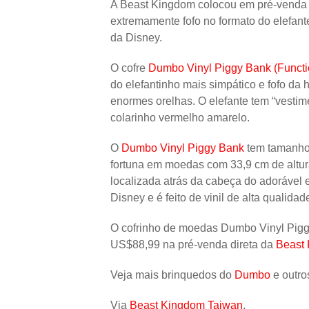
A Beast Kingdom colocou em pré-venda
extremamente fofo no formato do elefant
da Disney.
O cofre
Dumbo Vinyl Piggy Bank (Functi
do elefantinho mais simpático e fofo da
enormes orelhas. O elefante tem “vestim
colarinho vermelho amarelo.
O
Dumbo Vinyl Piggy Bank
tem tamanho 
fortuna em moedas com 33,9 cm de altur
localizada atrás da cabeça do adorável e
Disney e é feito de vinil de alta qualidad
O cofrinho de moedas Dumbo Vinyl Pigg
US$88,99 na pré-venda direta da
Beast
Veja mais brinquedos do
Dumbo
e outr
Via
Beast Kingdom Taiwan
.