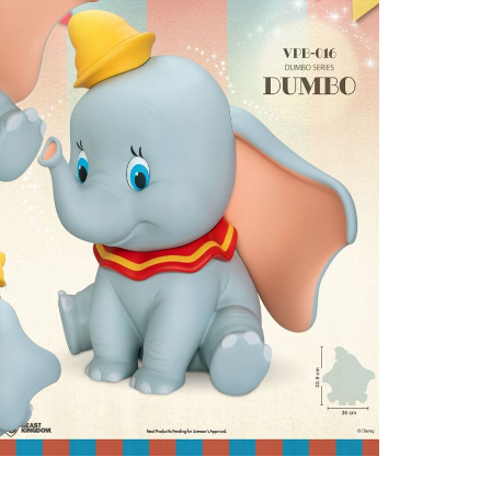
Controle
Espacial
Kit de Mo
Esportes
Outdoors
Móveis
Dollhous
Aquático
DIY
Bebês
Pedal
AAA
Publiedito