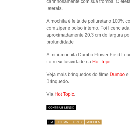
carinhosamente com sua tromba. O elef
laterais.
A mochila é feita de poliuretano 100% com
com zíper e bolso interno. Foi licenciad
aproximadamente 20,3 cm de largura por
profundidade
A mini-mochila Dumbo Flower Field Lou
com exclusividade na
Hot Topic
.
Veja mais brinquedos do filme
Dumbo
e 
Brinquedo.
Via
Hot Topic
.
CONTINUE LENDO
EM
CINEMA
DISNEY
MOCHILA