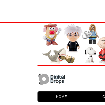
HOME
C