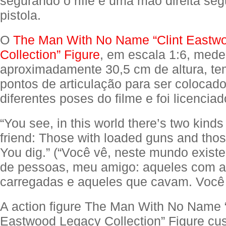
segurando o rifle e uma mão direita se
pistola.
O
The Man With No Name “Clint Eastw
Collection” Figure
, em escala 1:6, mede
aproximadamente 30,5 cm de altura, te
pontos de articulação para ser colocad
diferentes poses do filme e foi licenciad
“You see, in this world there’s two kind
friend: Those with loaded guns and tho
You dig.” (“Você vê, neste mundo existe
de pessoas, meu amigo: aqueles com 
carregadas e aqueles que cavam. Você 
A action figure The Man With No Name “
Eastwood Legacy Collection” Figure c