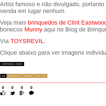
Artist famoso e não divulgado, portanto
venda em lugar nenhum.
Veja mais
brinquedos de Clint Eastwoo
bonecos
Munny
aqui no Blog de Brinqu
Via
TOYSREVIL
.
Clique abaixo para ver imagens individu
CONTINUE LENDO
EM
BONECOS
CINEMA
TOY ART
0
0
0
0
Comentários