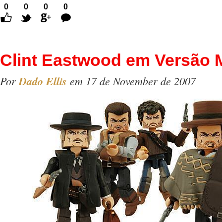
0
0
0
0
Comentários
Clint Eastwood em Versão 
Por
Dado Ellis
em 17 de November de 2007