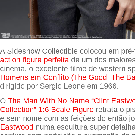
A Sideshow Collectible colocou em pr
action figure perfeita
de um dos maiores
cinema, o excelente filme de western s
Homens em Conflito (The Good, The Ba
dirigido por Sergio Leone em 1966.
O
The Man With No Name “Clint Eastw
Collection” 1:6 Scale Figure
retrata o pi
e sem nome com as feições do então j
Eastwood
numa escultura super detalh