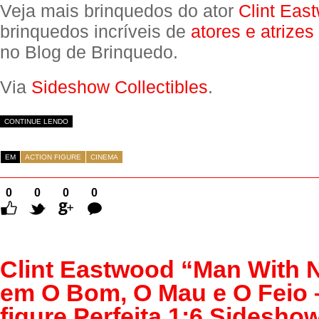
Veja mais brinquedos do ator
Clint Eas
brinquedos incríveis de
atores e atrizes
no Blog de Brinquedo.
Via
Sideshow Collectibles
.
CONTINUE LENDO
EM
ACTION FIGURE
CINEMA
0
0
0
0
Comentários
Clint Eastwood “Man With
em O Bom, O Mau e O Feio 
figure Perfeita 1:6 Sidesho