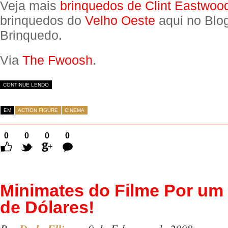
Veja mais
brinquedos de Clint Eastwoo
brinquedos do
Velho Oeste
aqui no Blo
Brinquedo.
Via
The Fwoosh
.
CONTINUE LENDO
EM
ACTION FIGURE
CINEMA
0
0
0
0
Comentários
Minimates do Filme Por u
de Dólares!