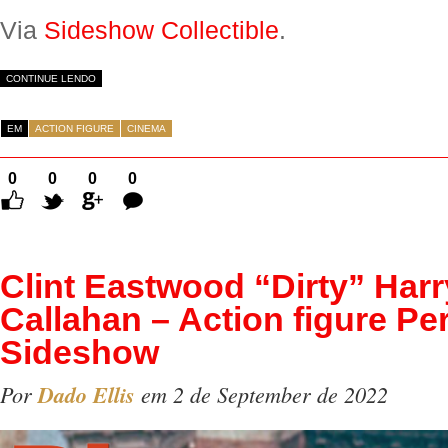
Via
Sideshow Collectible
.
CONTINUE LENDO
EM
ACTION FIGURE
CINEMA
0
0
0
0
Comentários
Clint Eastwood “Dirty” Harr
Callahan – Action figure Per
Sideshow
Por
Dado Ellis
em 2 de September de 2022