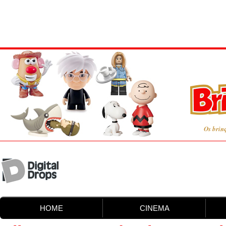
Os brin
HOME
CINEMA