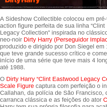
A Sideshow Collectible colocou em pr
action figure perfeita de sua linha “Clin
Legacy Collection” inspirada no clássico 
neo-noir
Dirty Harry (Perseguidor Impla
produzido e dirigido por Don Siegel em 
que teve grande sucesso crítico e comerc
início de uma série que teve mais 4 lo
até 1988.
O
Dirty Harry “Clint Eastwood Legacy Co
Scale Figure
captura com perfeição o in
Callahan, da polícia de São Francisco,
carranca clássica e as feições do ator
C
Harry tem sua própria filosofia para aca