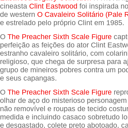
cineasta
Clint Eastwood
foi inspirada no
de western
O Cavaleiro Solitário (Pale 
e estrelado pelo próprio Clint em 1985.
O
The Preacher Sixth Scale Figure
capt
perfeição as feições do ator Clint Eas
estranho cavaleiro solitário, com colarin
religioso, que chega de surpresa para 
grupo de mineiros pobres contra um p
e seus capangas.
O
The Preacher Sixth Scale Figure
repr
olhar de aço do misterioso personage
não removível e roupas de tecido costu
medida e incluindo casaco sobretudo l
e desgastado, colete preto abotoado, c