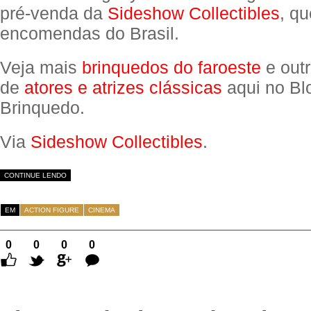
pré-venda da
Sideshow Collectibles
, qu
encomendas do Brasil.
Veja mais
brinquedos do faroeste
e out
de
atores e atrizes clássicas
aqui no Bl
Brinquedo.
Via
Sideshow Collectibles
.
CONTINUE LENDO
EM
ACTION FIGURE
CINEMA
0
0
0
0
Comentários