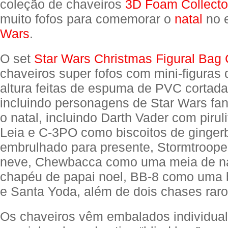
coleção de chaveiros
3D Foam Collecto
muito fofos para comemorar o
natal
no e
Wars
.
O set
Star Wars Christmas Figural Bag 
chaveiros super fofos com mini-figuras
altura feitas de espuma de PVC cortada
incluindo personagens de Star Wars fan
o natal, incluindo Darth Vader com pirul
Leia e C-3PO como biscoitos de ginger
embrulhado para presente, Stormtroope
neve, Chewbacca como uma meia de na
chapéu de papai noel, BB-8 como uma b
e Santa Yoda, além de dois chases raro
Os chaveiros vêm embalados individua