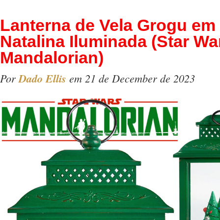
Lanterna de Vela Grogu em
Natalina Iluminada (Star Wa
Mandalorian)
Por
Dado Ellis
em 21 de December de 2023