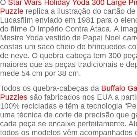
O
Star Wars Holiday Yoda 300 Large P
Puzzle
replica a ilustração do cartão de
Lucasfilm enviado em 1981 para o elen
do filme O Império Contra Ataca. A ima
Mestre Yoda vestido de Papai Noel car
costas um saco cheio de brinquedos c
de neve. O quebra-cabeça tem 300 pe
maiores que as peças tradicionais e de
mede 54 cm por 38 cm.
Todos os quebra-cabeças da
Buffalo G
Puzzles
são fabricados nos EUA a parti
100% recicladas e têm a tecnologia “Pe
uma técnica de corte de precisão que g
cada peça se encaixe perfeitamente. A
todos os modelos vêm acompanhados d