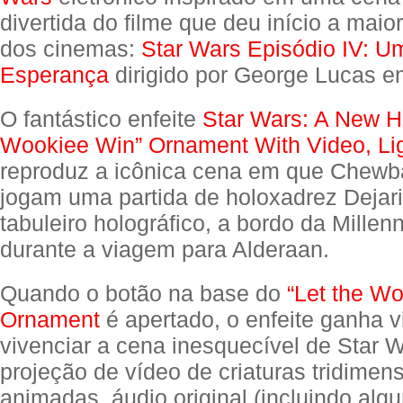
divertida do filme que deu início a maio
dos cinemas:
Star Wars Episódio IV: 
Esperança
dirigido por George Lucas e
O fantástico enfeite
Star Wars: A New H
Wookiee Win” Ornament With Video, Li
reproduz a icônica cena em que Chew
jogam uma partida de holoxadrez Dejar
tabuleiro holográfico, a bordo da Mille
durante a viagem para Alderaan.
Quando o botão na base do
“Let the W
Ornament
é apertado, o enfeite ganha v
vivenciar a cena inesquecível de Star 
projeção de vídeo de criaturas tridimen
animadas, áudio original (incluindo alg