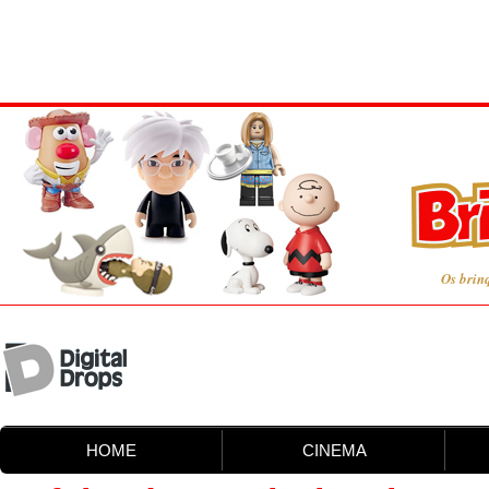
Os brin
HOME
CINEMA