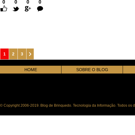
0
0
0
0
Comentários
1
2
3
HOME
SOBRE O BLOG
© Copyright 2006-2019. Blog de Brinquedo. Tecnologia da Informação. Todos os di