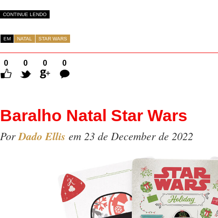
CONTINUE LENDO
EM
NATAL
STAR WARS
0
0
0
0
Comentários
Baralho Natal Star Wars
Por
Dado Ellis
em 23 de December de 2022