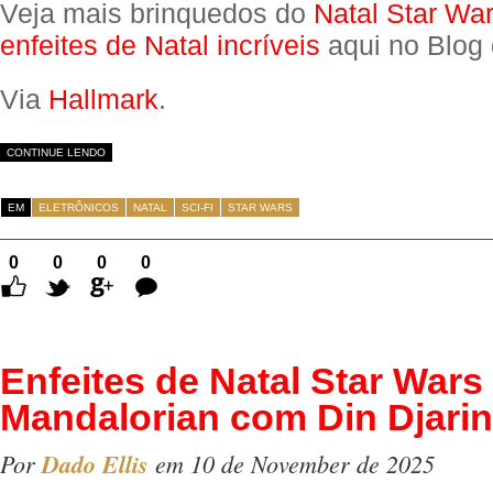
Veja mais brinquedos do
Natal Star Wa
enfeites de Natal incríveis
aqui no Blog 
Via
Hallmark
.
CONTINUE LENDO
EM
ELETRÔNICOS
NATAL
SCI-FI
STAR WARS
0
0
0
0
Comentários
Enfeites de Natal Star Wars
Mandalorian com Din Djari
Por
Dado Ellis
em 10 de November de 2025