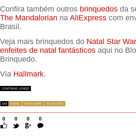
Confira também outros
brinquedos
da s
The Mandalorian
na
AliExpress
com env
Brasil.
Veja mais brinquedos do
Natal Star Wa
enfeites de natal fantásticos
aqui no Bl
Brinquedo.
Via
Hallmark
.
CONTINUE LENDO
EM
NATAL
STAR WARS
TELEVISÃO
0
0
0
0
Comentários