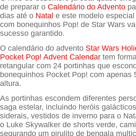
de preparar o
Calendário do Advento
pa
dias até o
Natal
e este modelo especial
com bonequinhos Pop! de Star Wars va
sucesso garantido.
O calendário do advento
Star Wars Hol
Pocket Pop! Advent Calendar
tem forma
retangular com 24 portinhas que escon
bonequinhos Pocket Pop! com apenas 
altura.
As portinhas escondem diferentes per
saga estelar, incluindo heróis galácticos
siderais, vestidos de inverno para o Nata
o Luke Skywalker de shorts verde, cam
segurando um pirulito de bengala multic