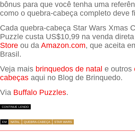
bônus para que você tenha uma referênc
como o quebra-cabeça completo deve fi
Cada quebra-cabeça Star Wars Xmas C
Puzzle custa US$10,99 na venda diret
Store
ou da
Amazon.com
, que aceita 
Brasil.
Veja mais
brinquedos de natal
e outros
cabeças
aqui no Blog de Brinquedo.
Via
Buffalo Puzzles
.
CONTINUE LENDO
EM
NATAL
QUEBRA-CABEÇA
STAR WARS