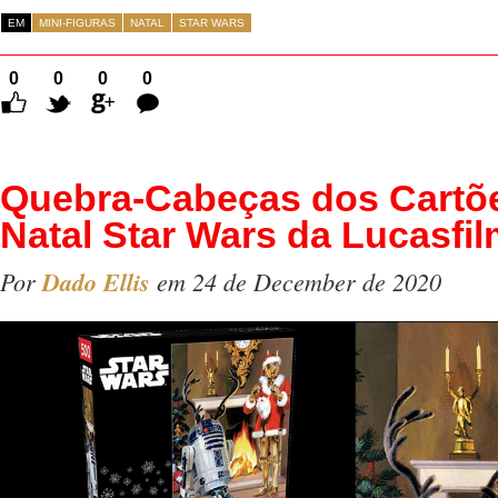
EM
MINI-FIGURAS
NATAL
STAR WARS
0
0
0
0
Comentários
Quebra-Cabeças dos Cartõ
Natal Star Wars da Lucasfi
Por
Dado Ellis
em 24 de December de 2020