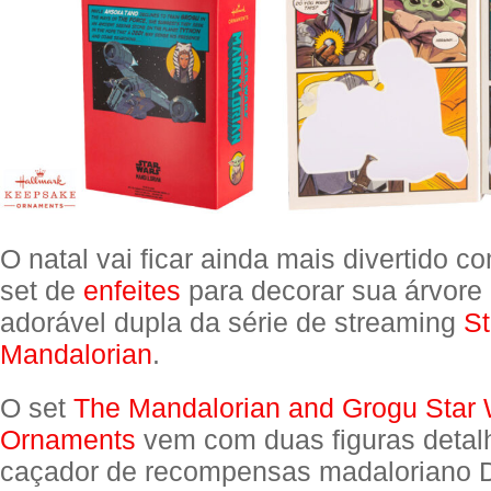
O natal vai ficar ainda mais divertido co
set de
enfeites
para decorar sua árvore
adorável dupla da série de streaming
St
Mandalorian
.
O set
The Mandalorian and Grogu Star 
Ornaments
vem com duas figuras detal
caçador de recompensas madaloriano D