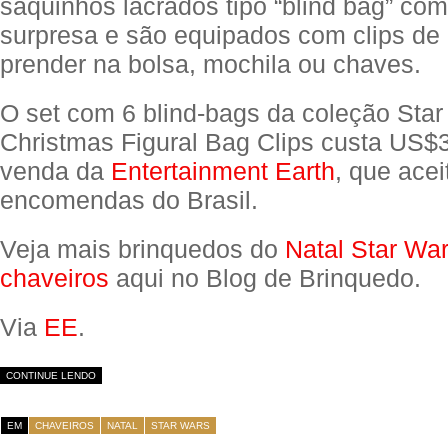
saquinhos lacrados tipo “blind bag” co
surpresa e são equipados com clips de 
prender na bolsa, mochila ou chaves.
O set com 6 blind-bags da coleção Sta
Christmas Figural Bag Clips custa US$3
venda da
Entertainment Earth
, que acei
encomendas do Brasil.
Veja mais brinquedos do
Natal Star Wa
chaveiros
aqui no Blog de Brinquedo.
Via
EE
.
CONTINUE LENDO
EM
CHAVEIROS
NATAL
STAR WARS