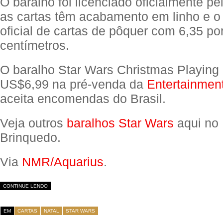
O baralho foi licenciado oficialmente pe
as cartas têm acabamento em linho e 
oficial de cartas de pôquer com 6,35 po
centímetros.
O baralho Star Wars Christmas Playing
US$6,99 na pré-venda da
Entertainmen
aceita encomendas do Brasil.
Veja outros
baralhos Star Wars
aqui no 
Brinquedo.
Via
NMR/Aquarius
.
CONTINUE LENDO
EM
CARTAS
NATAL
STAR WARS