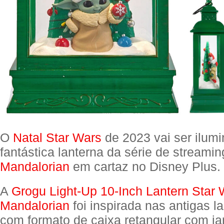
O
Natal Star Wars
de 2023 vai ser ilumi
fantástica lanterna da série de streami
Mandalorian
em cartaz no Disney Plus.
A
Grogu Light-Up 10-Inch Lantern Star 
Mandalorian
foi inspirada nas antigas l
com formato de caixa retangular com ja