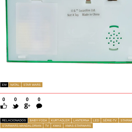
EM
NATAL
STAR WARS
0
0
0
0
Comentários
RELACIONADOS
BABY-YODA
KURT-ADLER
LANTERNA
LED
SÉRIE-TV
STARW
STARWARS-MANDALORIAN
TV
XMAS
XMAS-STARWARS