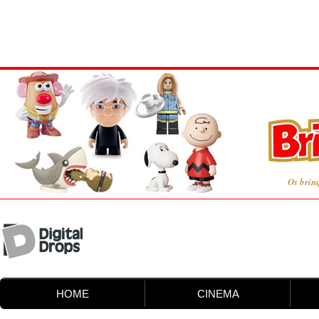
Os brin
HOME
CINEMA