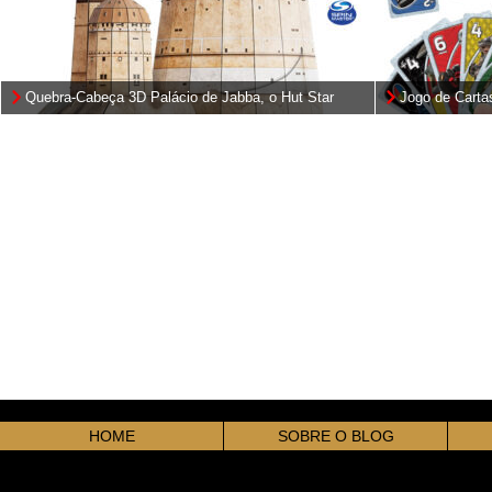
Quebra-Cabeça 3D Palácio de Jabba, o Hut Star
Jogo de Carta
Wars 4D Build
Mandaloriano 
HOME
SOBRE O BLOG