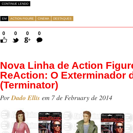
CONTINUE LENDO
EM
ACTION FIGURE
CINEMA
DESTAQUES
0
0
0
0
Comentários
Nova Linha de Action Figu
ReAction: O Exterminador 
(Terminator)
Por
Dado Ellis
em 7 de February de 2014