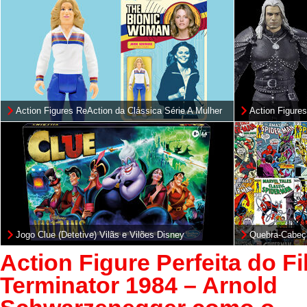
Action Figures ReAction da Clássica Série A Mulher
Action Figures
Biônica
e Roach (Netfl
Jogo Clue (Detetive) Vilãs e Vilões Disney
Quebra-Cabeç
Quadrinhos d
Action Figure Perfeita do F
Terminator 1984 – Arnold