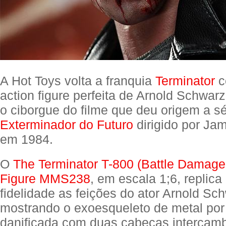
A Hot Toys volta a franquia
Terminator
c
action figure perfeita de Arnold Schwa
o ciborgue do filme que deu origem a sé
Exterminador do Futuro
dirigido por J
em 1984.
O
The Terminator T-800 (Battle Damaged
Figure MMS238
, em escala 1;6, replic
fidelidade as feições do ator Arnold S
mostrando o exoesqueleto de metal por
danificada com duas cabeças intercam