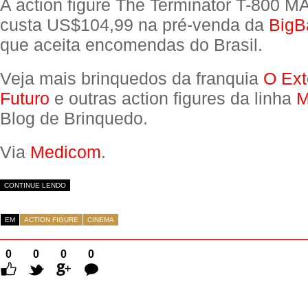
A action figure The Terminator T-800 
custa US$104,99 na pré-venda da
BigB
que aceita encomendas do Brasil.
Veja mais brinquedos da franquia
O Ext
Futuro
e outras action figures da linha
Blog de Brinquedo.
Via
Medicom
.
CONTINUE LENDO
EM
ACTION FIGURE
CINEMA
0
0
0
0
Comentários