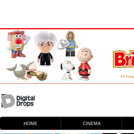
Os brin
HOME
CINEMA