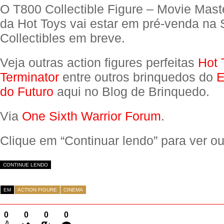
O T800 Collectible Figure – Movie Mast
da Hot Toys vai estar em pré-venda na
Collectibles em breve.
Veja outras action figures perfeitas
Hot 
Terminator
entre outros brinquedos do
E
do Futuro
aqui no Blog de Brinquedo.
Via
One Sixth Warrior Forum
.
Clique em “Continuar lendo” para ver out
CONTINUE LENDO
EM
ACTION FIGURE
CINEMA
0
0
0
0
Comentários