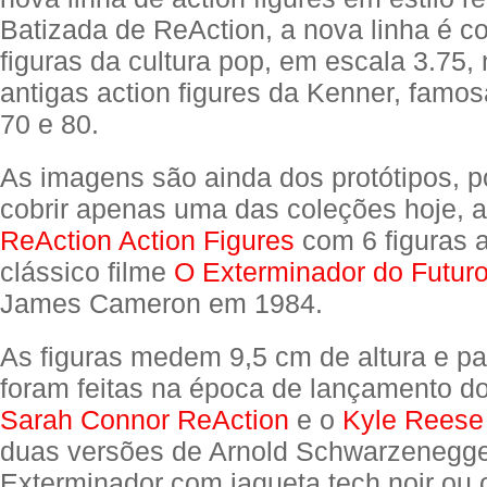
Batizada de ReAction, a nova linha é 
figuras da cultura pop, em escala 3.75, 
antigas action figures da Kenner, famo
70 e 80.
As imagens são ainda dos protótipos, p
cobrir apenas uma das coleções hoje, 
ReAction Action Figures
com 6 figuras a
clássico filme
O Exterminador do Futur
James Cameron em 1984.
As figuras medem 9,5 cm de altura e p
foram feitas na época de lançamento do
Sarah Connor ReAction
e o
Kyle Reese
duas versões de Arnold Schwarzenegg
Exterminador com jaqueta tech noir ou