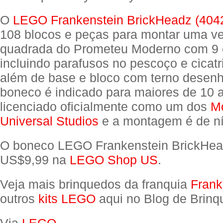
O
LEGO Frankenstein BrickHeadz (404
108 blocos e peças para montar uma v
quadrada do Prometeu Moderno com 9 c
incluindo parafusos no pescoço e cicatri
além de base e bloco com terno desen
boneco é indicado para maiores de 10 
licenciado oficialmente como um dos
M
Universal Studios
e a montagem é de ní
O boneco LEGO Frankenstein BrickHea
US$9,99 na
LEGO Shop US
.
Veja mais brinquedos da franquia
Frank
outros
kits LEGO
aqui no Blog de Brinq
Via
LEGO
.