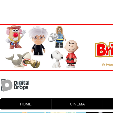
Os brin
HOME
CINEMA