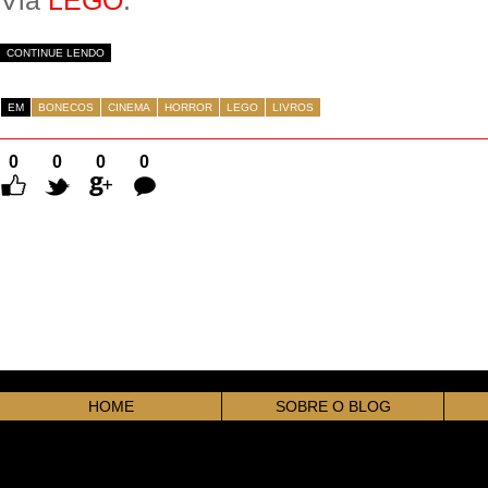
CONTINUE LENDO
EM
BONECOS
CINEMA
HORROR
LEGO
LIVROS
0
0
0
0
Comentários
HOME
SOBRE O BLOG