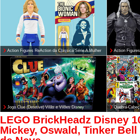
Action Figures ReAction da Clássica Série A Mulher
Action Figures
Biônica
e Roach (Netfl
Jogo Clue (Detetive) Vilãs e Vilões Disney
Quebra-Cabeç
Quadrinhos d
LEGO BrickHeadz Disney 1
Mickey, Oswald, Tinker Bell