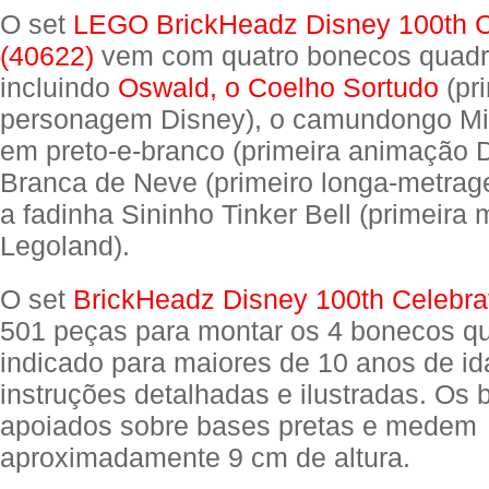
O set
LEGO BrickHeadz Disney 100th C
(40622)
vem com quatro bonecos quadr
incluindo
Oswald, o Coelho Sortudo
(pr
personagem Disney), o camundongo M
em preto-e-branco (primeira animação D
Branca de Neve (primeiro longa-metrag
a fadinha Sininho Tinker Bell (primeira
Legoland).
O set
BrickHeadz Disney 100th Celebra
501 peças para montar os 4 bonecos q
indicado para maiores de 10 anos de i
instruções detalhadas e ilustradas. Os
apoiados sobre bases pretas e medem
aproximadamente 9 cm de altura.