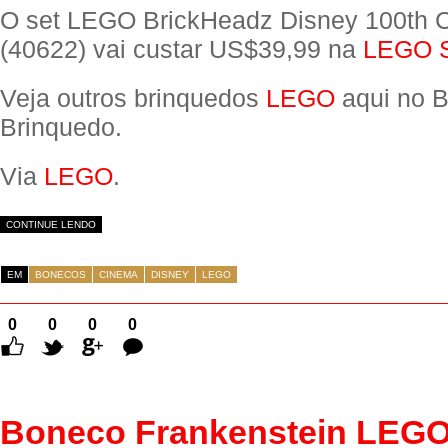
O set LEGO BrickHeadz Disney 100th C
(40622) vai custar US$39,99 na
LEGO S
Veja outros brinquedos
LEGO
aqui no B
Brinquedo.
Via
LEGO
.
CONTINUE LENDO
EM
BONECOS
CINEMA
DISNEY
LEGO
0
0
0
0
Comentários
Boneco Frankenstein LEG