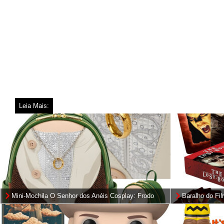
Leia Mais:
Mini-Mochila O Senhor dos Anéis Cosplay: Frodo
Baralho do Fi
Mithril e o Precioso “Um Anel” (The Lord of the
Boys) de Joe
Rings)