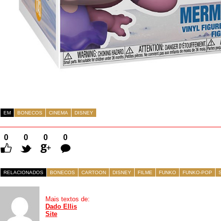
EM
BONECOS
CINEMA
DISNEY
0
0
0
0
Comentários
RELACIONADOS
BONECOS
CARTOON
DISNEY
FILME
FUNKO
FUNKO-POP
Mais textos de:
Dado Ellis
Site