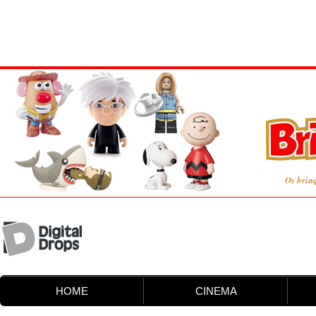
Os brin
HOME
CINEMA