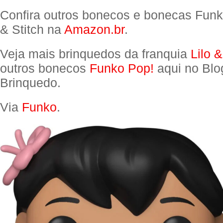
Confira outros bonecos e bonecas Funk
& Stitch na
Amazon.br
.
Veja mais brinquedos da franquia
Lilo &
outros bonecos
Funko Pop!
aqui no Blo
Brinquedo.
Via
Funko
.