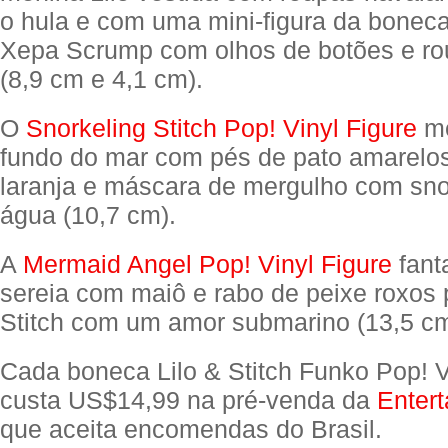
o hula e com uma mini-figura da bonec
Xepa Scrump com olhos de botões e ro
(8,9 cm e 4,1 cm).
O
Snorkeling Stitch Pop! Vinyl Figure
me
fundo do mar com pés de pato amarelos
laranja e máscara de mergulho com sno
água (10,7 cm).
A
Mermaid Angel Pop! Vinyl Figure
fant
sereia com maiô e rabo de peixe roxos 
Stitch com um amor submarino (13,5 cm
Cada boneca Lilo & Stitch Funko Pop! V
custa US$14,99 na pré-venda da
Entert
que aceita encomendas do Brasil.