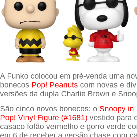
A Funko colocou em pré-venda uma nov
bonecos
Pop! Peanuts
com novas e div
versões da dupla Charlie Brown e Snoo
São cinco novos bonecos: o
Snoopy in 
Pop! Vinyl Figure (#1681)
vestido para 
casaco fofão vermelho e gorro verde c
em 6 de receber a versão chase com c