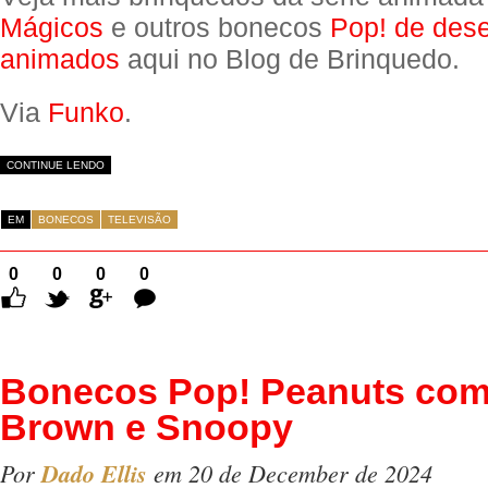
Mágicos
e outros bonecos
Pop! de des
animados
aqui no Blog de Brinquedo.
Via
Funko
.
CONTINUE LENDO
EM
BONECOS
TELEVISÃO
0
0
0
0
Comentários
Bonecos Pop! Peanuts com
Brown e Snoopy
Por
Dado Ellis
em 20 de December de 2024