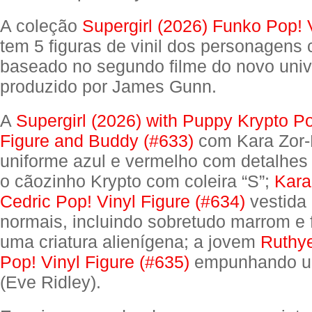
A coleção
Supergirl (2026) Funko Pop! 
tem 5 figuras de vinil dos personagens
baseado no segundo filme do novo uni
produzido por James Gunn.
A
Supergirl (2026) with Puppy Krypto Po
Figure and Buddy (#633)
com Kara Zor-
uniforme azul e vermelho com detalhes
o cãozinho Krypto com coleira “S”;
Kara
Cedric Pop! Vinyl Figure (#634)
vestida
normais, incluindo sobretudo marrom e
uma criatura alienígena; a jovem
Ruthye
Pop! Vinyl Figure (#635)
empunhando u
(Eve Ridley).