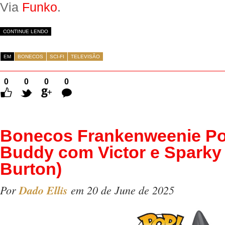
Via
Funko
.
CONTINUE LENDO
EM
BONECOS
SCI-FI
TELEVISÃO
0
0
0
0
Comentários
Bonecos Frankenweenie Po
Buddy com Victor e Sparky
Burton)
Por
Dado Ellis
em 20 de June de 2025