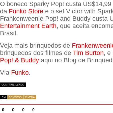
O boneco Sparky Pop! custa US$14,99 
da
Funko Store
e o set Victor with Spar
Frankenweenie Pop! and Buddy custa 
Entertainment Earth
, que aceita encom
Brasil.
Veja mais brinquedos de
Frankenweeni
brinquedos dos filmes de
Tim Burton
, e
Pop! & Buddy
aqui no Blog de Brinqued
Via
Funko
.
CONTINUE LENDO
EM
BONECOS
CINEMA
0
0
0
0