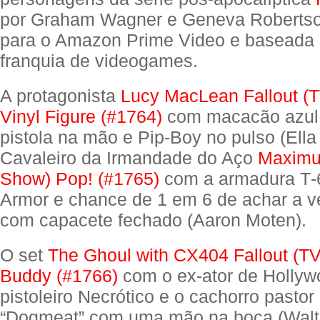
por Graham Wagner e Geneva Roberts
para o Amazon Prime Video e baseada
franquia de videogames.
A protagonista
Lucy MacLean Fallout (
Vinyl Figure (#1764)
com macacão azul 
pistola na mão e Pip-Boy no pulso (Ella 
Cavaleiro da Irmandade do Aço
Maximus
Show) Pop! (#1765)
com a armadura T‑
Armor e chance de 1 em 6 de achar a v
com capacete fechado (Aaron Moten).
O set
The Ghoul with CX404 Fallout (T
Buddy (#1766)
com o ex-ator de Hollyw
pistoleiro Necrótico e o cachorro pasto
“Dogmeat” com uma mão na boca (Walt