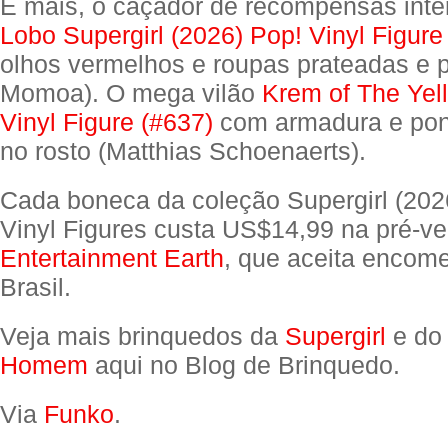
E mais, o caçador de recompensas inter
Lobo Supergirl (2026) Pop! Vinyl Figure
olhos vermelhos e roupas prateadas e 
Momoa). O mega vilão
Krem of The Yell
Vinyl Figure (#637)
com armadura e pon
no rosto (Matthias Schoenaerts).
Cada boneca da coleção Supergirl (202
Vinyl Figures custa US$14,99 na pré-v
Entertainment Earth
, que aceita encom
Brasil.
Veja mais brinquedos da
Supergirl
e d
Homem
aqui no Blog de Brinquedo.
Via
Funko
.