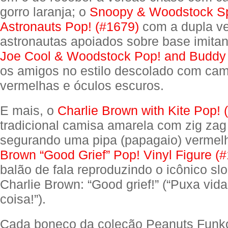
gorro laranja; o
Snoopy & Woodstock S
Astronauts Pop! (#1679)
com a dupla ve
astronautas apoiados sobre base imitand
Joe Cool & Woodstock Pop! and Buddy
os amigos no estilo descolado com cam
vermelhas e óculos escuros.
E mais, o
Charlie Brown with Kite Pop! 
tradicional camisa amarela com zig zag
segurando uma pipa (papagaio) vermel
Brown “Good Grief” Pop! Vinyl Figure (
balão de fala reproduzindo o icônico sl
Charlie Brown: “Good grief!” (“Puxa vida
coisa!”).
Cada boneco da coleção Peanuts Funko