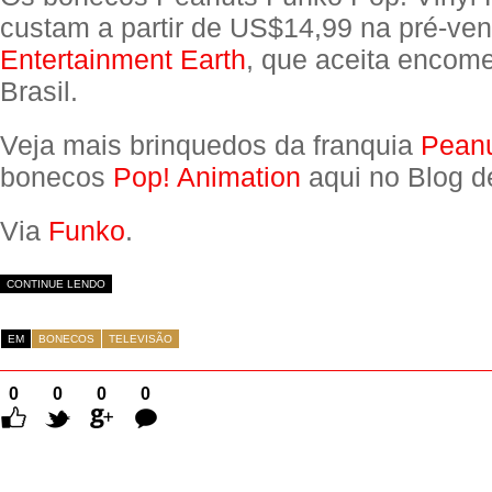
custam a partir de US$14,99 na pré-ve
Entertainment Earth
, que aceita encom
Brasil.
Veja mais brinquedos da franquia
Pean
bonecos
Pop! Animation
aqui no Blog d
Via
Funko
.
CONTINUE LENDO
EM
BONECOS
TELEVISÃO
0
0
0
0
Comentários