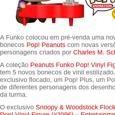
A Funko colocou em pré-venda uma no
bonecos
Pop! Peanuts
com novas vers
personagens criados por
Charles M. Sc
A coleção
Peanuts Funko Pop! Vinyl Fi
tem 5 novos bonecos de vinil estilizado
exclusivo flocado, um Pop! Plus, um P
de diferentes personagens dos desenh
da turma.
O exclusivo
Snoopy & Woodstock Floc
Pop! Vinyl Figure (#2096) – Entertainme