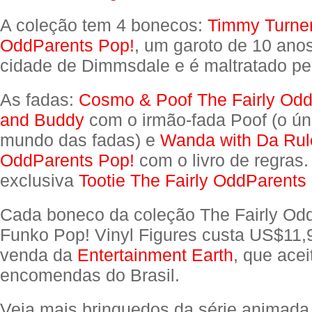
A coleção tem 4 bonecos:
Timmy Turner
OddParents Pop!
, um garoto de 10 ano
cidade de Dimmsdale e é maltratado pe
As fadas:
Cosmo & Poof The Fairly Odd
and Buddy
com o irmão-fada Poof (o ún
mundo das fadas) e
Wanda with Da Rule
OddParents Pop!
com o livro de regras
exclusiva
Tootie The Fairly OddParents
Cada boneco da coleção The Fairly Od
Funko Pop! Vinyl Figures custa US$11,9
venda da
Entertainment Earth
, que acei
encomendas do Brasil.
Veja mais brinquedos da série animad