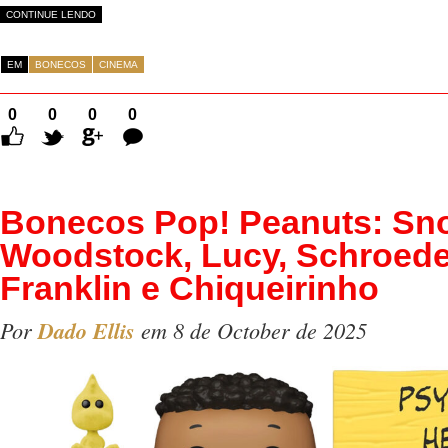
CONTINUE LENDO
EM
BONECOS
CINEMA
0
0
0
0
Comentários
Bonecos Pop! Peanuts: Sn
Woodstock, Lucy, Schroede
Franklin e Chiqueirinho
Por
Dado Ellis
em 8 de October de 2025