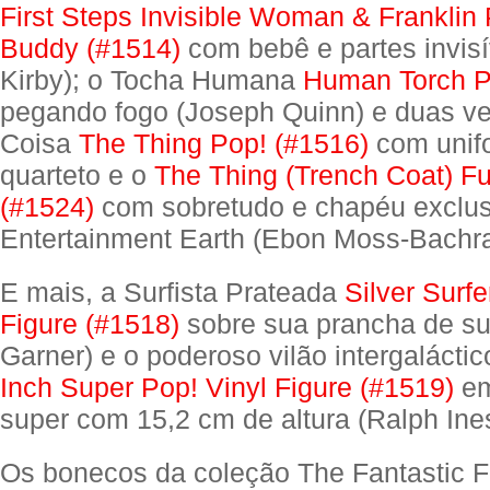
First Steps Invisible Woman & Franklin
Buddy (#1514)
com bebê e partes invis
Kirby); o Tocha Humana
Human Torch P
pegando fogo (Joseph Quinn) e duas v
Coisa
The Thing Pop! (#1516)
com unif
quarteto e o
The Thing (Trench Coat) F
(#1524)
com sobretudo e chapéu exclus
Entertainment Earth (Ebon Moss-Bachra
E mais, a Surfista Prateada
Silver Surfe
Figure (#1518)
sobre sua prancha de sur
Garner) e o poderoso vilão intergalácti
Inch Super Pop! Vinyl Figure (#1519)
em
super com 15,2 cm de altura (Ralph Ine
Os bonecos da coleção The Fantastic Fo