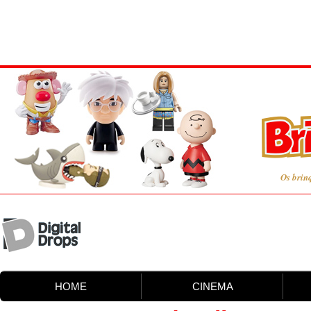
Os brin
HOME
CINEMA