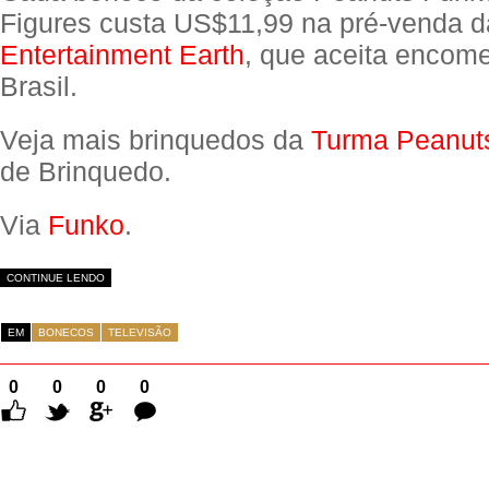
Figures custa US$11,99 na pré-venda d
Entertainment Earth
, que aceita encom
Brasil.
Veja mais brinquedos da
Turma Peanut
de Brinquedo.
Via
Funko
.
CONTINUE LENDO
EM
BONECOS
TELEVISÃO
0
0
0
0
Comentários