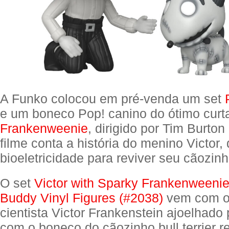
A Funko colocou em pré-venda um set
e um boneco Pop! canino do ótimo cur
Frankenweenie
, dirigido por Tim Burto
filme conta a história do menino Victor,
bioeletricidade para reviver seu cãozin
O set
Victor with Sparky Frankenweeni
Buddy Vinyl Figures (#2038)
vem com o
cientista Victor Frankenstein ajoelhado 
com o boneco do cãozinho bull terrier r