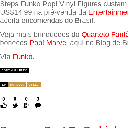
Steps Funko Pop! Vinyl Figures custam 
US$14,99 na pré-venda da
Entertainme
aceita encomendas do Brasil.
Veja mais brinquedos do
Quarteto Fantá
bonecos
Pop! Marvel
aqui no Blog de B
Via
Funko
.
CONTINUE LENDO
EM
BONECOS
CINEMA
0
0
0
0
Comentários