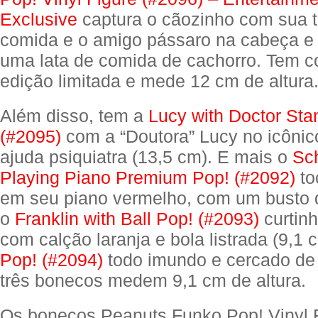
Exclusive
captura o cãozinho com sua t
comida e o amigo pássaro na cabeça e
uma lata de comida de cachorro. Tem co
edição limitada e mede 12 cm de altura
Além disso, tem a
Lucy with Doctor Sta
(#2095)
com a “Doutora” Lucy no icônic
ajuda psiquiatra (13,5 cm). E mais o
Sc
Playing Piano Premium Pop! (#2092)
to
em seu piano vermelho, com um busto 
o
Franklin with Ball Pop! (#2093)
curtin
com calção laranja e bola listrada (9,1 
Pop! (#2094)
todo imundo e cercado de 
três bonecos medem 9,1 cm de altura.
Os bonecos Peanuts Funko Pop! Vinyl F