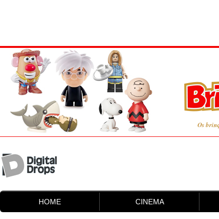
Os brin
HOME
CINEMA