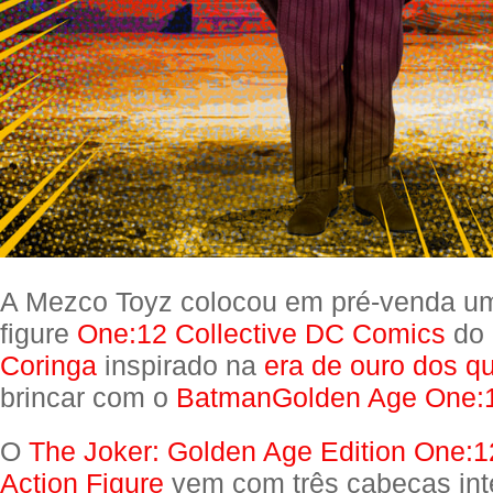
A Mezco Toyz colocou em pré-venda um
figure
One:12 Collective DC Comics
do 
Coringa
inspirado na
era de ouro dos q
brincar com o
BatmanGolden Age One:1
O
The Joker: Golden Age Edition One:12
Action Figure
vem com três cabeças int