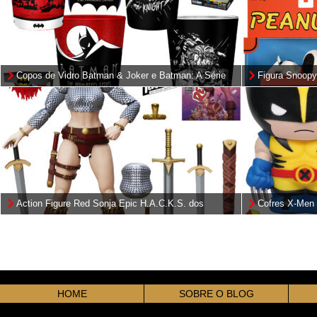
Copos de Vidro Batman & Joker e Batman: A Série
Figura Snoop
Animada
Acabamento A
Action Figure Red Sonja Epic H.A.C.K.S. dos
Cofres X-Men 
Quadrinhos “Immortal Red Sonja”
Gambit
HOME
SOBRE O BLOG