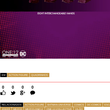
EM
ACTION FIGURE
QUADRINHOS
0
0
0
0
Comentários
RELACIONADOS
ACTION-FIGURE
BATMAN-UNIVERSE
COMICS
DC-COMICS
ESC
JOKER
MEZCO
MEZCO-ONE12
ONE-12-COLLECTIVE
VILÃO