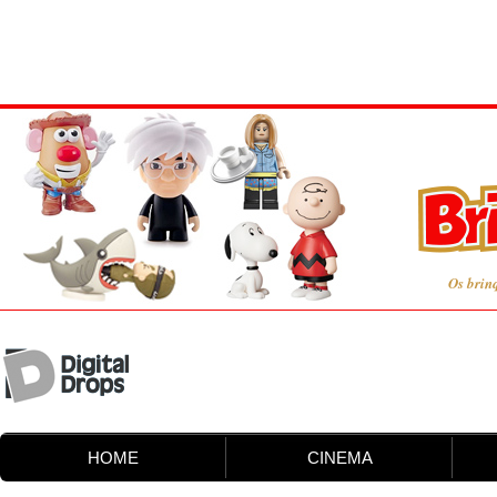
Os brin
HOME
CINEMA