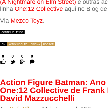
(A Nightmare on Elm Street)
e outras ac
linha
One:12 Collective
aqui no Blog de
Via
Mezco Toyz
.
CONTINUE LENDO
EM
ACTION FIGURE
CINEMA
HORROR
0
0
0
0
Comentários
Action Figure Batman: An
One:12 Collective de Frank M
David Mazzucchelli