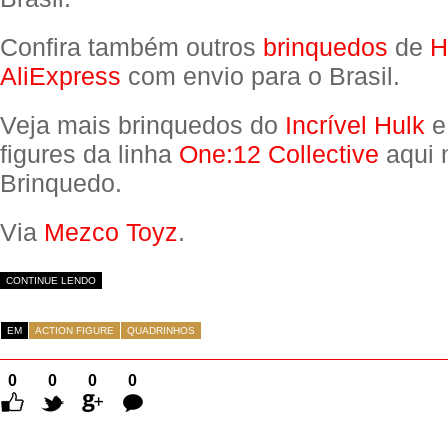
Confira também outros
brinquedos
de
H
AliExpress
com envio para o Brasil.
Veja mais brinquedos do
Incrível Hulk
e
figures da linha
One:12 Collective
aqui 
Brinquedo.
Via
Mezco Toyz
.
CONTINUE LENDO
EM
ACTION FIGURE
QUADRINHOS
0
0
0
0
Comentários