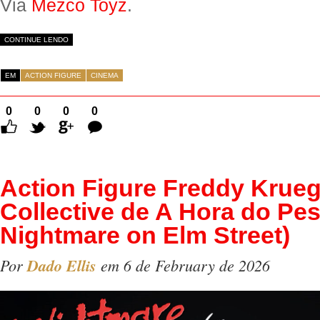
Via
Mezco Toyz
.
CONTINUE LENDO
EM
ACTION FIGURE
CINEMA
0
0
0
0
Comentários
Action Figure Freddy Krue
Collective de A Hora do Pe
Nightmare on Elm Street)
Por
Dado Ellis
em 6 de February de 2026