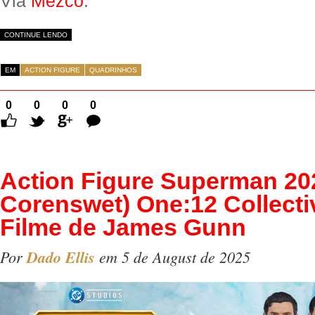
Via
Mezco
.
CONTINUE LENDO
EM
ACTION FIGURE
QUADRINHOS
0
0
0
0
Comentários
Action Figure Superman 20
Corenswet) One:12 Collecti
Filme de James Gunn
Por
Dado Ellis
em 5 de August de 2025