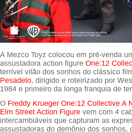
A Mezco Toyz colocou em pré-venda u
assustadora action figure
One:12 Collec
terrível vilão dos sonhos do clássico fi
Pesadelo
, dirigido e roteirizado por W
1984 e primeiro da longa franquia de ter
O
Freddy Krueger One:12 Collective A 
Elm Street Action Figure
vem com 4 ca
intercambiáveis que capturam as expr
assustadoras do demônio dos sonhos, 