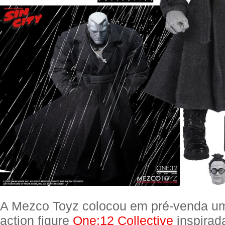
A Mezco Toyz colocou em pré-venda um
action figure
One:12 Collective
inspirad