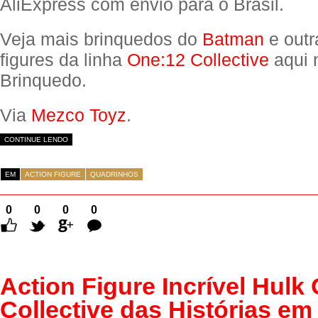
AliExpress com envio para o Brasil.
Veja mais brinquedos do
Batman
e outr
figures da linha
One:12 Collective
aqui 
Brinquedo.
Via
Mezco Toyz
.
CONTINUE LENDO
EM
ACTION FIGURE
QUADRINHOS
0
0
0
0
Comentários
Action Figure Incrível Hulk
Collective das Histórias em