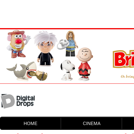
Os brin
HOME
CINEMA