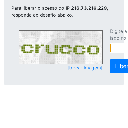
Para liberar o acesso
do IP
216.73.216.229
,
responda ao desafio abaixo.
Digite 
lado no
[trocar imagem]