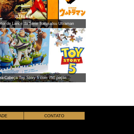
tor de Lance da Série Tokusatsu Ultraman
ra-Cabeça Toy Story 5 com 750 peças
ADE
CONTATO