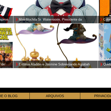
mpiros
Mini-Mochila Sr. Waternoose, Presidente da
Cober
Monstros S.A. (Pixar)
r de
Estátua Aladdin e Jasmine Sobrevoando Agrabah
Queb
(Jim Shore Disney Traditions)
E O BLOG
ARQUIVOS
PRIVACID