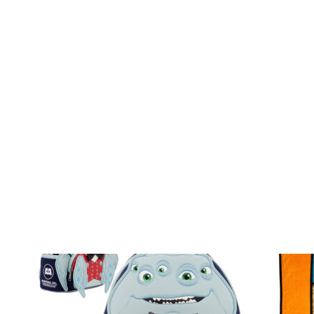
Uncatego
Others