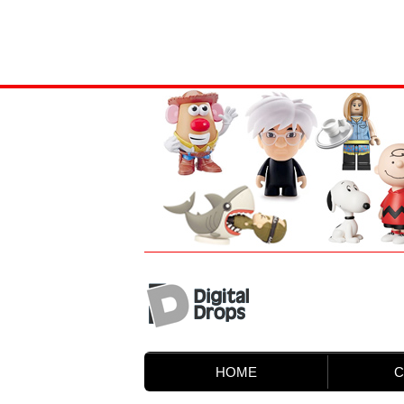
HOME
C