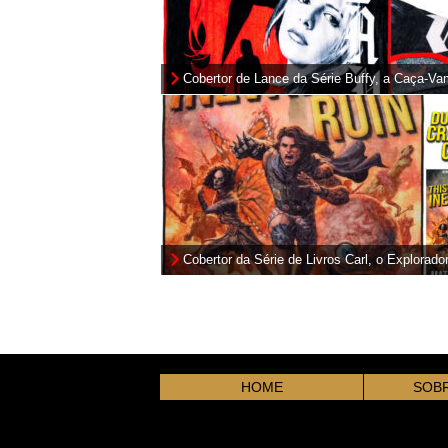
Cobertor de Lance da Série Buffy, a Caça-Va
Cobertor da Série de Livros Carl, o Explorado
Masmorras de Matt Dinniman
HOME
SOBR