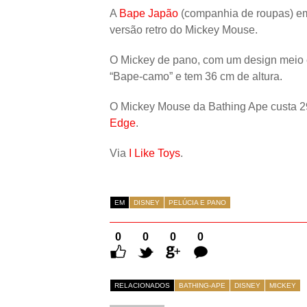
A
Bape Japão
(companhia de roupas) em
versão retro do Mickey Mouse.
O Mickey de pano, com um design meio 
“Bape-camo” e tem 36 cm de altura.
O Mickey Mouse da Bathing Ape custa 
Edge
.
Via
I Like Toys
.
EM
DISNEY
PELÚCIA E PANO
0
0
0
0
Comentários
RELACIONADOS
BATHING-APE
DISNEY
MICKEY