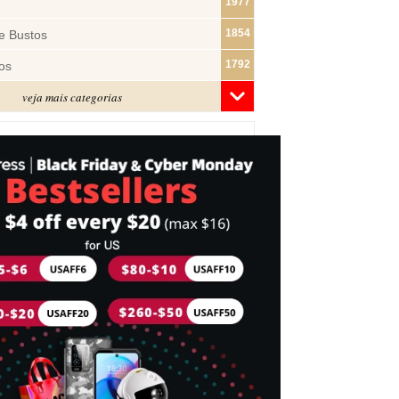
1977
1854
e Bustos
1792
os
veja mais categorias
1481
1322
ras
1283
1182
s
1074
e Pano
1019
877
743
mes
716
Cabeça
698
idades