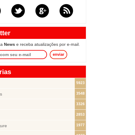
tter
sa
News
e receba atualizações por e-mail.
enviar
rias
5923
3548
s
3326
2853
1977
gure