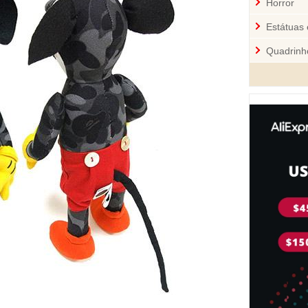
Horror
Estátuas 
Quadrinh
Cozinha
Mini-Figu
Disney
Star War
Pelúcia 
Jogos
Sci-Fi
Videoga
Quebra-
Personal