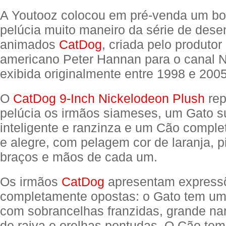
A Youtooz colocou em pré-venda um b
pelúcia muito maneiro da série de des
animados
CatDog
, criada pelo produtor 
americano Peter Hannan para o canal 
exibida originalmente entre 1998 e 2005
O
CatDog 9-Inch Nickelodeon Plush
rep
pelúcia os irmãos siameses, um Gato s
inteligente e ranzinza e um Cão comple
e alegre, com pelagem cor de laranja, p
braços e mãos de cada um.
Os irmãos
CatDog
apresentam expressõ
completamente opostas: o Gato tem um
com sobrancelhas franzidas, grande na
de raiva e orelhas pontudas. O Cão tem