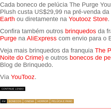
Cada boneco de pelúcia The Purge You
Plush custa US$29,99 na pré-venda da
Earth
ou diretamente na
Youtooz Store
.
Confira também outros
brinquedos
da f
Purge
na
AliExpress
com envio para o B
Veja mais brinquedos da franquia
The 
Noite do Crime)
e outros
bonecos de pe
Blog de Brinquedo.
Via
YouTooz
.
CONTINUE LENDO
EM
BONECOS
CINEMA
HORROR
PELÚCIA E PANO