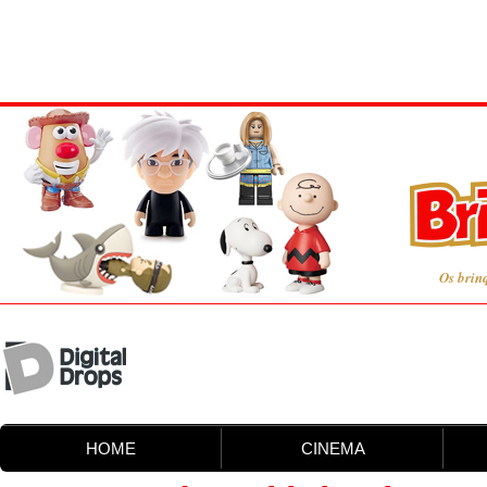
Os brin
HOME
CINEMA