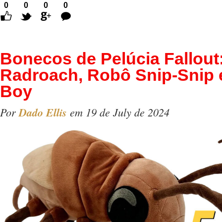
0
0
0
0
Comentários
Bonecos de Pelúcia Fallout
Radroach, Robô Snip-Snip e
Boy
Por
Dado Ellis
em 19 de July de 2024