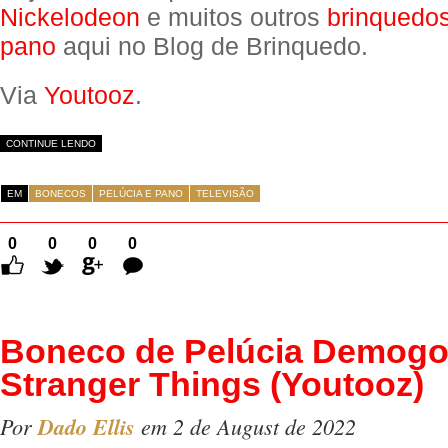
Nickelodeon
e muitos outros
brinquedos
pano
aqui no Blog de Brinquedo.
Via
Youtooz
.
CONTINUE LENDO
EM
BONECOS
PELÚCIA E PANO
TELEVISÃO
0
0
0
0
Comentários
Boneco de Pelúcia Demogo
Stranger Things (Youtooz)
Por
Dado Ellis
em 2 de August de 2022