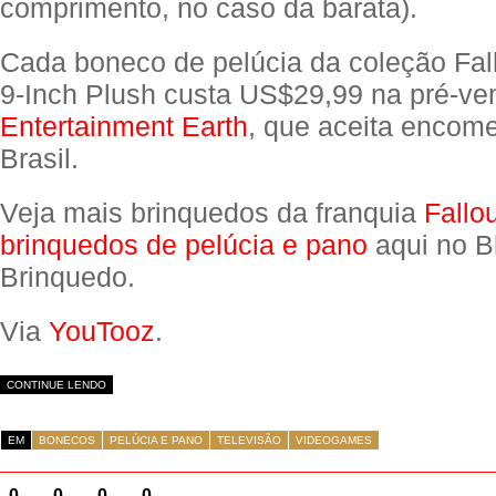
comprimento, no caso da barata).
Cada boneco de pelúcia da coleção Fal
9-Inch Plush custa US$29,99 na pré-ve
Entertainment Earth
, que aceita encom
Brasil.
Veja mais brinquedos da franquia
Fallo
brinquedos de pelúcia e pano
aqui no B
Brinquedo.
Via
YouTooz
.
CONTINUE LENDO
EM
BONECOS
PELÚCIA E PANO
TELEVISÃO
VIDEOGAMES
0
0
0
0