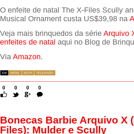
O enfeite de natal The X-Files Scully a
Musical Ornament custa US$39,98 na
A
Veja mais brinquedos da série
Arquivo 
enfeites de natal
aqui no Blog de Brinq
Via
Amazon
.
EM
NATAL
SCI-FI
TELEVISÃO
0
0
0
0
Comentários
Bonecas Barbie Arquivo X (
Files): Mulder e Scully