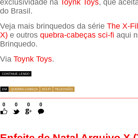
exclusividade na
Toynk Toys
, que acei
do Brasil.
Veja mais brinquedos da série
The X-Fi
X)
e outros
quebra-cabeças sci-fi
aqui n
Brinquedo.
Via
Toynk Toys
.
CONTINUE LENDO
EM
QUEBRA-CABEÇA
SCI-FI
TELEVISÃO
0
0
0
0
Comentários
Enfeite de Natal Arquivo X 