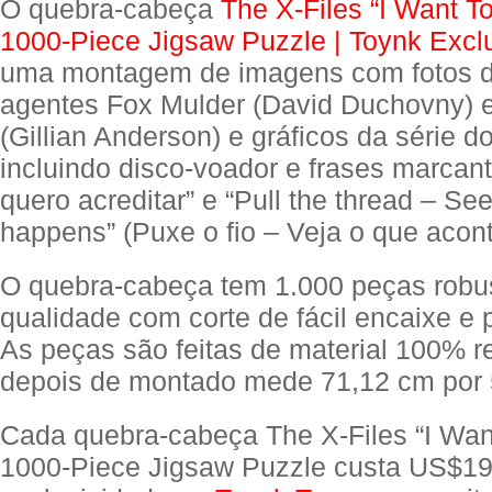
O quebra-cabeça
The X-Files “I Want To
1000-Piece Jigsaw Puzzle | Toynk Excl
uma montagem de imagens com fotos d
agentes Fox Mulder (David Duchovny) 
(Gillian Anderson) e gráficos da série d
incluindo disco-voador e frases marca
quero acreditar” e “Pull the thread – Se
happens” (Puxe o fio – Veja o que acon
O quebra-cabeça tem 1.000 peças robus
qualidade com corte de fácil encaixe e 
As peças são feitas de material 100% r
depois de montado mede 71,12 cm por 
Cada quebra-cabeça The X-Files “I Wan
1000-Piece Jigsaw Puzzle custa US$1