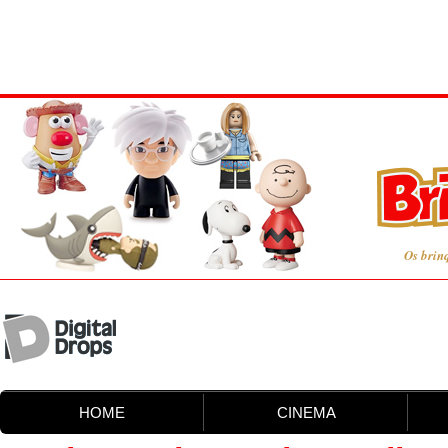
Os brin
HOME
CINEMA