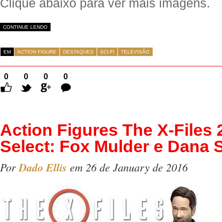
Clique abaixo para ver mais imagens.
CONTINUE LENDO
EM
ACTION FIGURE
DESTAQUES
SCI-FI
TELEVISÃO
0
0
0
0
Comentários
Action Figures The X-Files 
Select: Fox Mulder e Dana 
Por
Dado Ellis
em 26 de January de 2016