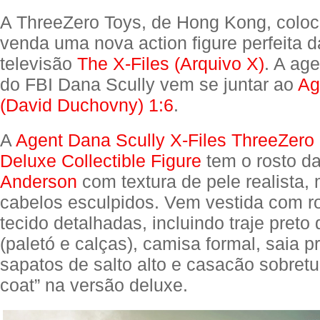
A ThreeZero Toys, de Hong Kong, coloc
venda uma nova action figure perfeita d
televisão
The X-Files (Arquivo X)
. A ag
do FBI Dana Scully vem se juntar ao
Ag
(David Duchovny) 1:6
.
A
Agent Dana Scully X-Files ThreeZero 
Deluxe Collectible Figure
tem o rosto da
Anderson
com textura de pele realista
cabelos esculpidos. Vem vestida com r
tecido detalhadas, incluindo traje pret
(paletó e calças), camisa formal, saia pr
sapatos de salto alto e casacão sobretu
coat” na versão deluxe.