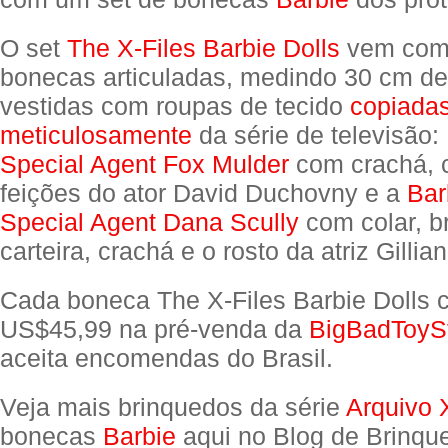
O set
The X-Files Barbie Dolls
vem com
bonecas articuladas, medindo 30 cm de 
vestidas com roupas de tecido
copiada
meticulosamente
da série de televisão:
Special Agent Fox Mulder
com crachá, c
feições do ator David Duchovny e a
Bar
Special Agent Dana Scully
com colar, b
carteira, crachá e o rosto da atriz Gilli
Cada boneca The X-Files Barbie Dolls 
US$45,99 na pré-venda da
BigBadToyS
aceita encomendas do Brasil.
Veja mais brinquedos da série
Arquivo 
bonecas
Barbie
aqui no Blog de Brinqu