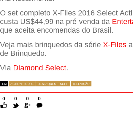
O set completo X-Files 2016 Select Acti
custa US$44,99 na pré-venda da
Entert
que aceita encomendas do Brasil.
Veja mais brinquedos da série
X-Files
a
de Brinquedo.
Via
Diamond Select
.
EM
ACTION FIGURE
DESTAQUES
SCI-FI
TELEVISÃO
0
0
0
0
Comentários