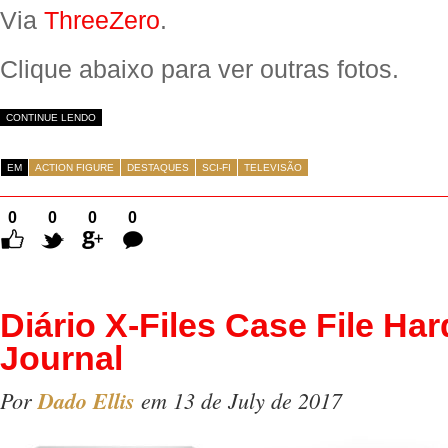
Via
ThreeZero
.
Clique abaixo para ver outras fotos.
CONTINUE LENDO
EM
ACTION FIGURE
DESTAQUES
SCI-FI
TELEVISÃO
0
0
0
0
Comentários
Diário X-Files Case File Ha
Journal
Por
Dado Ellis
em 13 de July de 2017