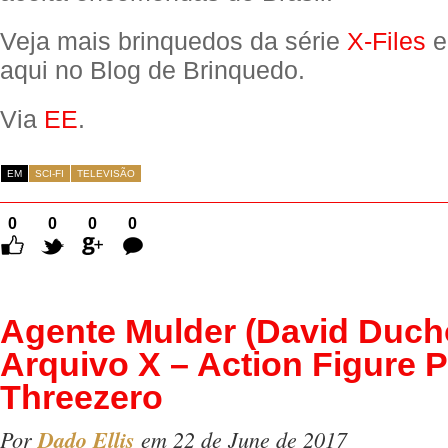
Veja mais brinquedos da série
X-Files
e
aqui no Blog de Brinquedo.
Via
EE
.
EM
SCI-FI
TELEVISÃO
0
0
0
0
Comentários
Agente Mulder (David Duc
Arquivo X – Action Figure Pe
Threezero
Por
Dado Ellis
em 22 de June de 2017