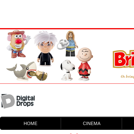
Os brin
HOME
CINEMA