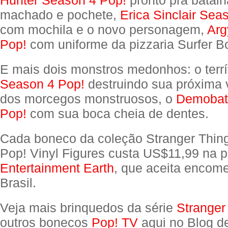
Hunter Season 4 Pop!
pronto pra batal
machado e pochete,
Erica Sinclair Sea
com mochila e o novo personagem,
Arg
Pop!
com uniforme da pizzaria Surfer B
E mais dois monstros medonhos: o terr
Season 4 Pop!
destruindo sua próxima 
dos morcegos monstruosos, o
Demobat
Pop!
com sua boca cheia de dentes.
Cada boneco da coleção Stranger Thin
Pop! Vinyl Figures custa US$11,99 na 
Entertainment Earth
, que aceita encom
Brasil.
Veja mais brinquedos da série
Stranger
outros bonecos
Pop! TV
aqui no Blog d