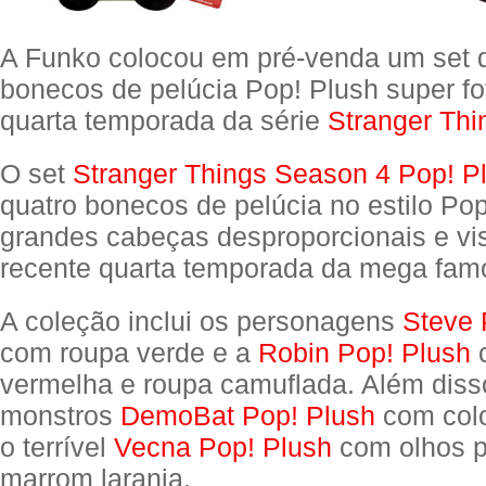
A Funko colocou em pré-venda um set 
bonecos de pelúcia Pop! Plush super fo
quarta temporada da série
Stranger Thi
O set
Stranger Things Season 4 Pop! P
quatro bonecos de pelúcia no estilo Po
grandes cabeças desproporcionais e vi
recente quarta temporada da mega famo
A coleção inclui os personagens
Steve 
com roupa verde e a
Robin Pop! Plush
c
vermelha e roupa camuflada. Além diss
monstros
DemoBat Pop! Plush
com colo
o terrível
Vecna Pop! Plush
com olhos p
marrom laranja.