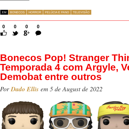
EM
BONECOS
HORROR
PELÚCIA E PANO
TELEVISÃO
0
0
0
0
Comentários
Bonecos Pop! Stranger Thi
Temporada 4 com Argyle, V
Demobat entre outros
Por
Dado Ellis
em 5 de August de 2022