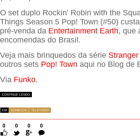
O set duplo Rockin’ Robin with the Squ
Things Season 5 Pop! Town (#50) cust
pré-venda da
Entertainment Earth
, que 
encomendas do Brasil.
Veja mais brinquedos da série
Stranger
outros sets
Pop! Town
aqui no Blog de 
Via
Funko
.
CONTINUE LENDO
EM
BONECOS
TELEVISÃO
0
0
0
0
Comentários