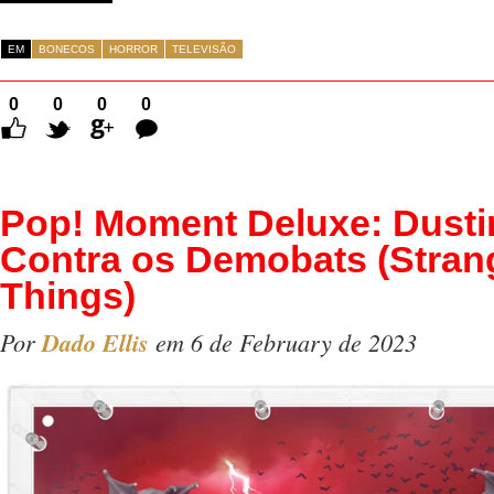
EM
BONECOS
HORROR
TELEVISÃO
0
0
0
0
Comentários
Pop! Moment Deluxe: Dusti
Contra os Demobats (Stran
Things)
Por
Dado Ellis
em 6 de February de 2023