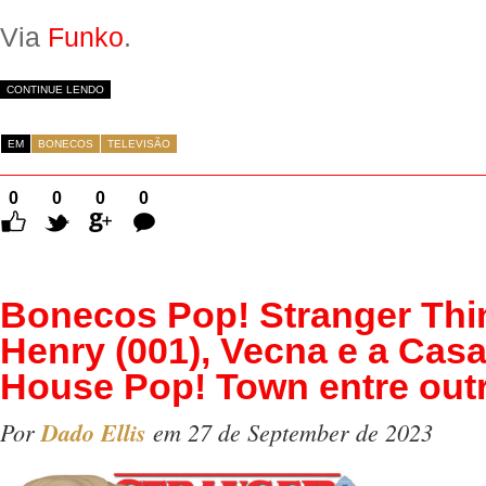
Via
Funko
.
CONTINUE LENDO
EM
BONECOS
TELEVISÃO
0
0
0
0
Comentários
Bonecos Pop! Stranger Th
Henry (001), Vecna e a Casa
House Pop! Town entre out
Por
Dado Ellis
em 27 de September de 2023