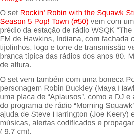
O set
Rockin’ Robin with the Squawk St
Season 5 Pop! Town (#50)
vem com uma
prédio da estação de rádio WSQK “The
FM de Hawkins, Indiana, com fachada c
tijolinhos, logo e torre de transmissão 
branca típica das rádios dos anos 80. 
de altura.
O set vem também com uma boneca Po
personagem Robin Buckley (Maya Hawk
uma placa de “Aplausos”, como a DJ e 
do programa de rádio “Morning Squawk”
ajuda de Steve Harrington (Joe Keery) 
músicas, alertas codificados e propaga
( 9,7 cm).