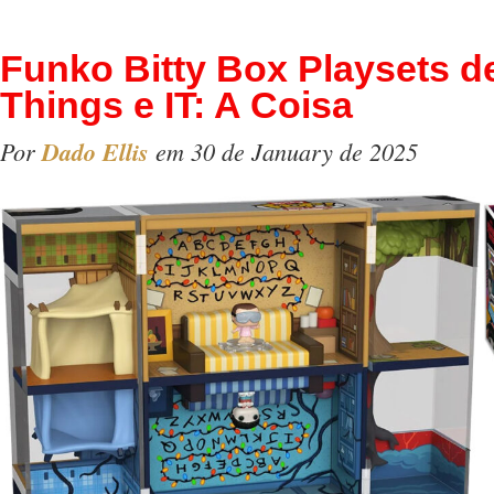
Funko Bitty Box Playsets d
Things e IT: A Coisa
Por
Dado Ellis
em 30 de January de 2025