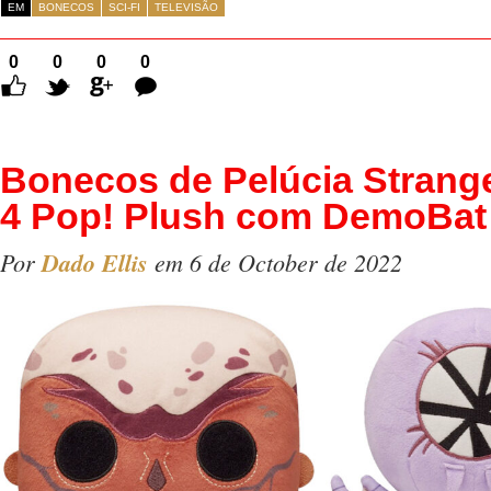
EM
BONECOS
SCI-FI
TELEVISÃO
0
0
0
0
Comentários
Bonecos de Pelúcia Strang
4 Pop! Plush com DemoBat
Por
Dado Ellis
em 6 de October de 2022