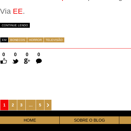
Via
EE
.
CONTINUE LENDO
EM
BONECOS
HORROR
TELEVISÃO
0
0
0
0
Comentários
1
2
3
…
5
HOME
SOBRE O BLOG