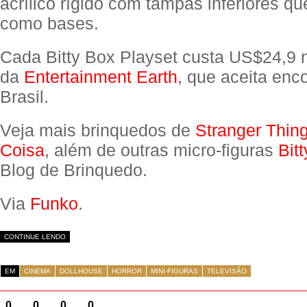
acrílico rígido com tampas inferiores q
como bases.
Cada Bitty Box Playset custa US$24,9 
da
Entertainment Earth
, que aceita en
Brasil.
Veja mais brinquedos de
Stranger Thin
Coisa
, além de outras micro-figuras
Bit
Blog de Brinquedo.
Via
Funko
.
CONTINUE LENDO
EM
CINEMA
DOLLHOUSE
HORROR
MINI-FIGURAS
TELEVISÃO
0
0
0
0