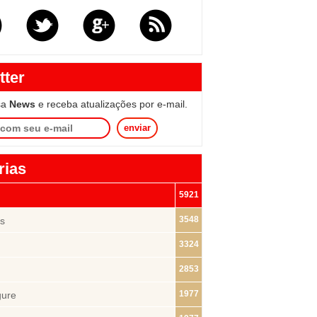
tter
sa
News
e receba atualizações por e-mail.
enviar
rias
5921
3548
s
3324
2853
1977
gure