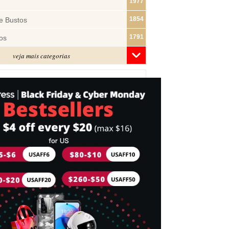
1977
1854
e Bustos
1791
os
veja mais categorias
1480
1320
ras
1283
1182
s
1074
e Pano
1018
877
743
mes
716
Cabeça
698
idades