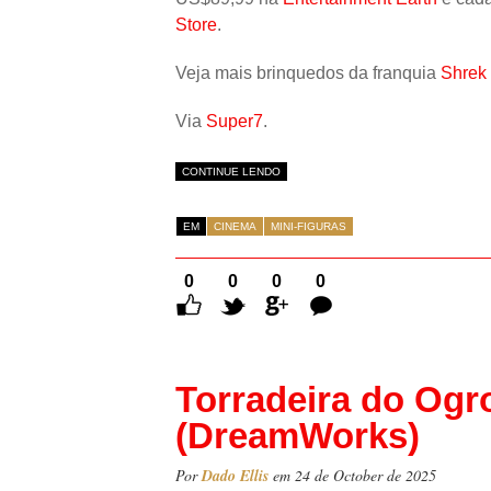
Store
.
Veja mais brinquedos da franquia
Shrek
Via
Super7
.
CONTINUE LENDO
EM
CINEMA
MINI-FIGURAS
0
0
0
0
Comentários
Torradeira do Ogr
(DreamWorks)
Por
Dado Ellis
em 24 de October de 2025