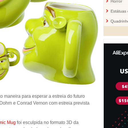
Horror
Estátuas 
Quadrinh
Cozinha
Mini-Figu
Disney
Star War
Pelúcia 
Jogos
Sci-Fi
o maneira para esperar a estreia do futuro
Videoga
t Dohrn e Conrad Vernon com estreia prevista
Quebra-
Personal
mic Mug
foi esculpida no formato 3D da