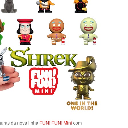
Controle
Espacial
Kit de Mo
Esportes
Outdoors
Móveis
Dollhous
Aquático
DIY
Bebês
Pedal
AAA
guras da nova linha
FUN! FUN! Mini
com
Publiedito