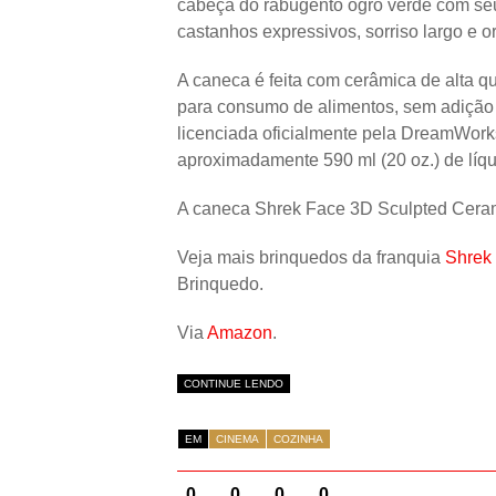
cabeça do rabugento ogro verde com seu
castanhos expressivos, sorriso largo e o
A caneca é feita com cerâmica de alta q
para consumo de alimentos, sem adição 
licenciada oficialmente pela DreamWork
aproximadamente 590 ml (20 oz.) de líqui
A caneca Shrek Face 3D Sculpted Cera
Veja mais brinquedos da franquia
Shrek
Brinquedo.
Via
Amazon
.
CONTINUE LENDO
EM
CINEMA
COZINHA
0
0
0
0