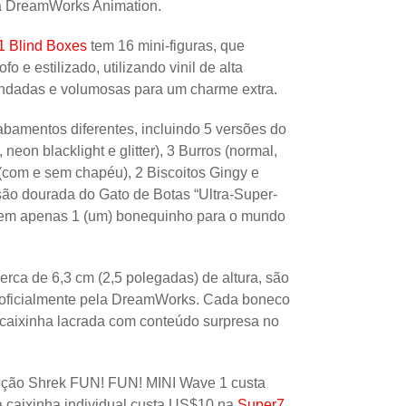
 DreamWorks Animation.
Uncatego
1 Blind Boxes
tem 16 mini-figuras, que
Others
o e estilizado, utilizando vinil de alta
ndadas e volumosas para um charme extra.
abamentos diferentes, incluindo 5 versões do
neon blacklight e glitter), 3 Burros (normal,
 (com e sem chapéu), 2 Biscoitos Gingy e
ão dourada do Gato de Botas “Ultra-Super-
 em apenas 1 (um) bonequinho para o mundo
ca de 6,3 cm (2,5 polegadas) de altura, são
os oficialmente pela DreamWorks. Cada boneco
aixinha lacrada com conteúdo surpresa no
leção Shrek FUN! FUN! MINI Wave 1 custa
 caixinha individual custa US$10 na
Super7