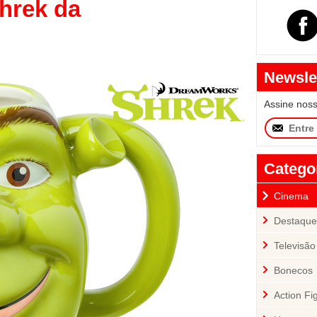
hrek da
Newsle
Assine nos
Catego
Cinema
Destaque
Televisão
Bonecos
Action Fi