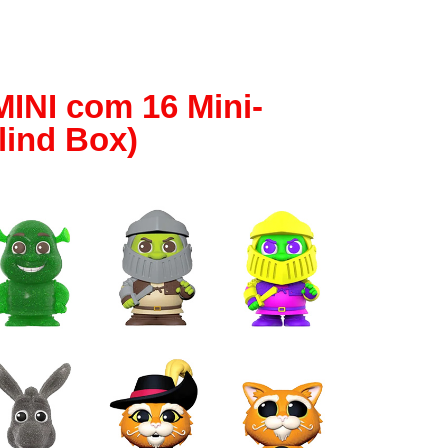
Papel
Outros
Robôs
INI com 16 Mini-
Harry Pot
Blind Box)
Natal
Doctor W
Star Trek
Educativ
Props
Arte
Ciências
Chaveiro
Madeira