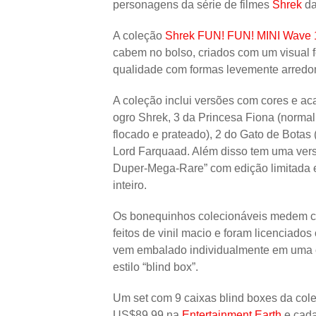
personagens da série de filmes
Shrek
da
A coleção
Shrek FUN! FUN! MINI Wave 
cabem no bolso, criados com um visual fof
qualidade com formas levemente arredo
A coleção inclui versões com cores e ac
ogro Shrek, 3 da Princesa Fiona (normal, 
flocado e prateado), 2 do Gato de Botas
Lord Farquaad. Além disso tem uma vers
Duper-Mega-Rare” com edição limitada
inteiro.
Os bonequinhos colecionáveis medem cer
feitos de vinil macio e foram licenciad
vem embalado individualmente em uma c
estilo “blind box”.
Um set com 9 caixas blind boxes da co
US$89,99 na
Entertainment Earth
e cada