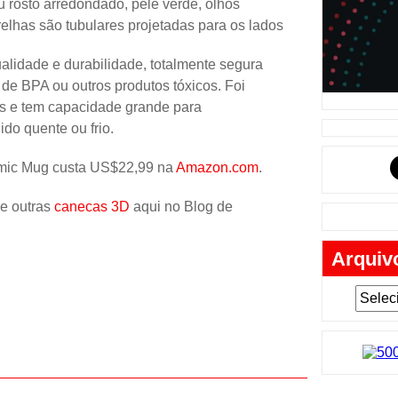
 rosto arredondado, pele verde, olhos
Música
relhas são tubulares projetadas para os lados
Tabuleiro
ualidade e durabilidade, totalmente segura
Mochila
de BPA ou outros produtos tóxicos. Foi
Cartas
s e tem capacidade grande para
do quente ou frio.
Lego
Carros
mic Mug custa US$22,99 na
Amazon.com
.
Livros
e outras
canecas 3D
aqui no Blog de
Cofres
Arquiv
Bobble-H
Lancheir
Fantasia
Eletrônic
Toy Art