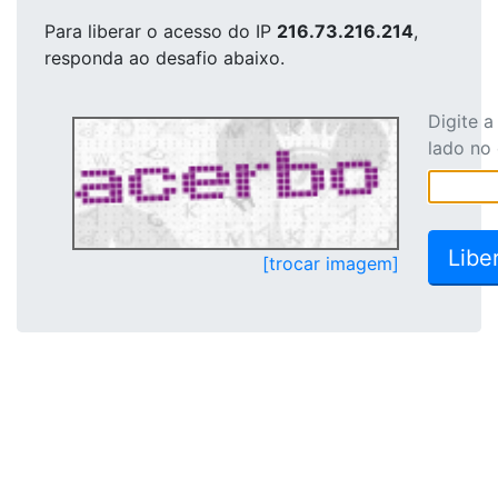
Para liberar o acesso
do IP
216.73.216.214
,
responda ao desafio abaixo.
Digite 
lado no
[trocar imagem]