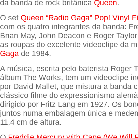
da banda de rock britânica
Queen
.
O set
Queen “Radio Gaga” Pop! Vinyl F
com os quatro integrantes da banda: Fr
Brian May, John Deacon e Roger Taylor
as roupas do excelente videoclipe da 
Gaga
de 1984.
A música, escrita pelo baterista Roger T
álbum The Works, tem um videoclipe incr
por David Mallet, que mistura a banda
clássico filme do expressionismo alem
dirigido por Fritz Lang em 1927. Os bo
juntos numa embalagem única e medem
11,4 cm de altura.
O
Freddie Mercury with Cape (We Will 