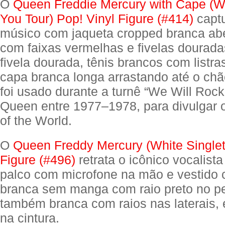
O
Queen Freddie Mercury with Cape (W
You Tour) Pop! Vinyl Figure (#414)
captu
músico com jaqueta cropped branca abe
com faixas vermelhas e fivelas dourada
fivela dourada, tênis brancos com listra
capa branca longa arrastando até o chão
foi usado durante a turnê “We Will Rock
Queen entre 1977–1978, para divulgar
of the World.
O
Queen Freddy Mercury (White Singlet
Figure (#496)
retrata o icônico vocalist
palco com microfone na mão e vestido
branca sem manga com raio preto no pei
também branca com raios nas laterais, e
na cintura.