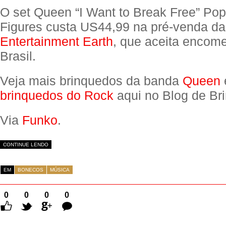
O set Queen “I Want to Break Free” Pop
Figures custa US44,99 na pré-venda da
Entertainment Earth
, que aceita encom
Brasil.
Veja mais brinquedos da banda
Queen
brinquedos do Rock
aqui no Blog de Br
Via
Funko
.
CONTINUE LENDO
EM
BONECOS
MÚSICA
0
0
0
0
Comentários