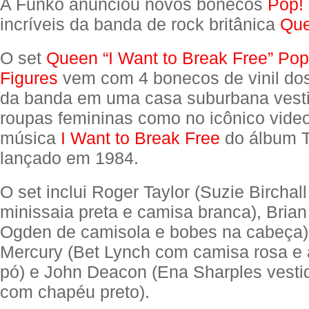
A Funko anunciou novos bonecos
Pop!
incríveis da banda de rock britânica
Qu
O set
Queen “I Want to Break Free” Pop
Figures
vem com 4 bonecos de vinil dos
da banda em uma casa suburbana vest
roupas femininas como no icônico video
música
I Want to Break Free
do álbum 
lançado em 1984.
O set inclui Roger Taylor (Suzie Birchal
minissaia preta e camisa branca), Brian
Ogden de camisola e bobes na cabeça)
Mercury (Bet Lynch com camisa rosa e 
pó) e John Deacon (Ena Sharples vesti
com chapéu preto).