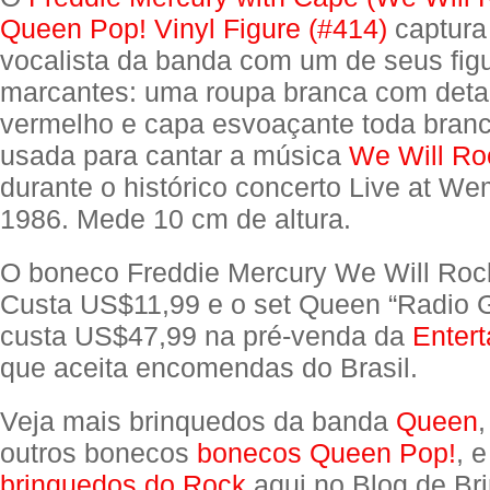
Queen Pop! Vinyl Figure (#414)
captura 
vocalista da banda com um de seus fig
marcantes: uma roupa branca com det
vermelho e capa esvoaçante toda branca
usada para cantar a música
We Will Ro
durante o histórico concerto Live at W
1986. Mede 10 cm de altura.
O boneco Freddie Mercury We Will Roc
Custa US$11,99 e o set Queen “Radio 
custa US$47,99 na pré-venda da
Entert
que aceita encomendas do Brasil.
Veja mais brinquedos da banda
Queen
,
outros bonecos
bonecos Queen Pop!
, 
brinquedos do Rock
aqui no Blog de Br