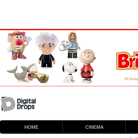
Os brin
HOME
CINEMA