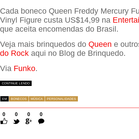
Cada boneco Queen Freddy Mercury F
Vinyl Figure custa US$14,99 na
Enterta
que aceita encomendas do Brasil.
Veja mais brinquedos do
Queen
e outr
do Rock
aqui no Blog de Brinquedo.
Via
Funko
.
CONTINUE LENDO
EM
BONECOS
MÚSICA
PERSONALIDADES
0
0
0
0
Comentários