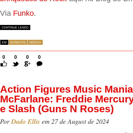
Via
Funko
.
CONTINUE LENDO
EM
BONECOS
MÚSICA
0
0
0
0
Comentários
Action Figures Music Mani
McFarlane: Freddie Mercur
e Slash (Guns N Roses)
Por
Dado Ellis
em 27 de August de 2024