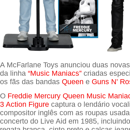
A McFarlane Toys anunciou duas novas 
da linha
“Music Maniacs”
criadas espec
os fãs das bandas
Queen
e
Guns N’ Ro
O
Freddie Mercury Queen Music Mani
3 Action Figure
captura o lendário vocal
compositor inglês com as roupas usadas
concerto do Live Aid em 1985, incluind
regata branca, cinto preto e calças jean