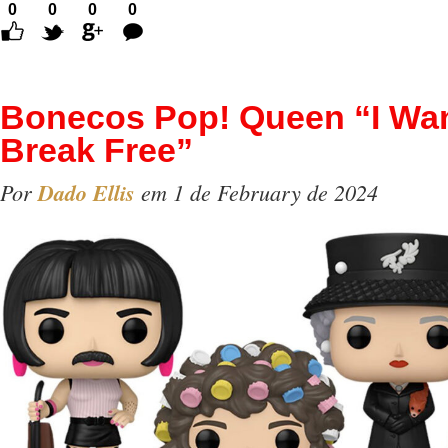
0
0
0
0
Comentários
Bonecos Pop! Queen “I Wan
Break Free”
Por
Dado Ellis
em 1 de February de 2024