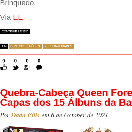
Brinquedo.
Via
EE
.
CONTINUE LENDO
EM
BONECOS
MÚSICA
PERSONALIDADES
0
0
0
0
Comentários
Quebra-Cabeça Queen For
Capas dos 15 Álbuns da B
Por
Dado Ellis
em 6 de October de 2021