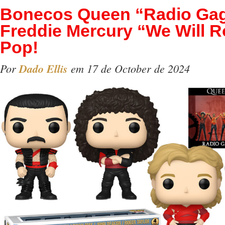
Bonecos Queen “Radio Gag
Freddie Mercury “We Will 
Pop!
Por
Dado Ellis
em 17 de October de 2024