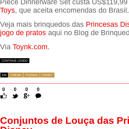
Piece Dinnerware Set custa US$119,99
Toys
, que aceita encomendas do Brasil.
Veja mais brinquedos das
Princesas Di
jogo de pratos
aqui no Blog de Brinqued
Via
Toynk.com
.
CONTINUE LENDO
EM
CINEMA
COZINHA
DISNEY
0
0
0
0
Comentários
Conjuntos de Louça das Pr