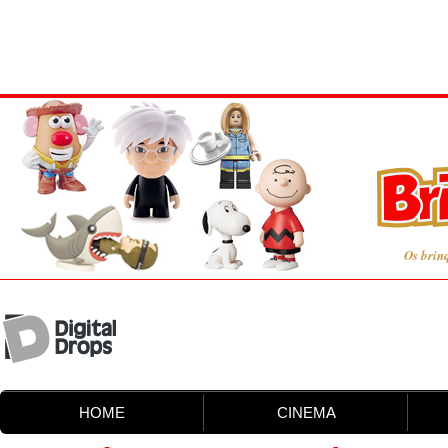
Os brin
HOME
CINEMA