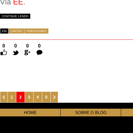
Via
EE
.
CONTINUE LENDO
EM
CARTAS
VIDEOGAMES
0
0
0
0
Comentários
1
2
3
4
5
HOME
SOBRE O BLOG