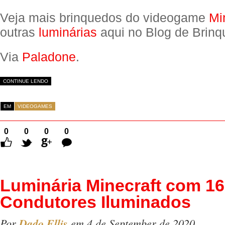
Veja mais brinquedos do videogame
Mi
outras
luminárias
aqui no Blog de Brinq
Via
Paladone
.
CONTINUE LENDO
EM
VIDEOGAMES
0
0
0
0
Comentários
Luminária Minecraft com 1
Condutores Iluminados
Por
Dado Ellis
em 4 de September de 2020