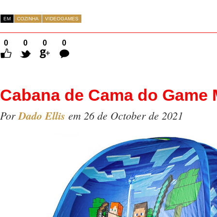
EM
COZINHA
VIDEOGAMES
0
0
0
0
Comentários
Cabana de Cama do Game M
Por
Dado Ellis
em 26 de October de 2021