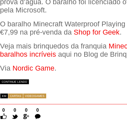
prova d’água. O baralho foi licenciado o
pela Microsoft.
O baralho Minecraft Waterproof Playing
€7,99 na pré-venda da
Shop for Geek
.
Veja mais brinquedos da franquia
Minec
baralhos incríveis
aqui no Blog de Brin
Via
Nordic Game
.
CONTINUE LENDO
EM
CARTAS
VIDEOGAMES
0
0
0
0
Comentários