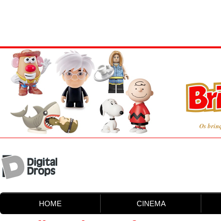
Os brin
HOME
CINEMA