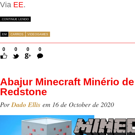
Via
EE
.
CONTINUE LENDO
EM
CARROS
VIDEOGAMES
0
0
0
0
Comentários
Abajur Minecraft Minério de
Redstone
Por
Dado Ellis
em 16 de October de 2020