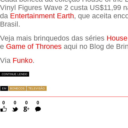
Vinyl Figures Wave 2 custa US$11,99 n
da
Entertainment Earth
, que aceita en
Brasil.
Veja mais brinquedos das séries
House 
e
Game of Thrones
aqui no Blog de Bri
Via
Funko
.
CONTINUE LENDO
EM
BONECOS
TELEVISÃO
0
0
0
0
Comentários