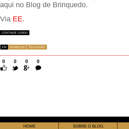
aqui no Blog de Brinquedo.
Via
EE
.
CONTINUE LENDO
EM
BONECOS
TELEVISÃO
0
0
0
0
Comentários
HOME
SOBRE O BLOG