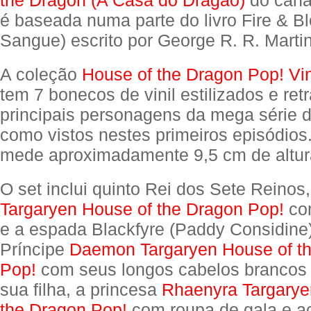
the Dragon (A Casa do Dragão)
do cana
é baseada numa parte do livro Fire & B
Sangue) escrito por George R. R. Marti
A coleção
House of the Dragon Pop! Vin
tem 7 bonecos de vinil estilizados e ret
principais personagens da mega série d
como vistos nestes primeiros episódio
mede aproximadamente 9,5 cm de altur
O set inclui quinto Rei dos Sete Reinos
Targaryen House of the Dragon Pop!
com
e a espada Blackfyre (Paddy Considine)
Príncipe
Daemon Targaryen House of t
Pop!
com seus longos cabelos brancos 
sua filha, a princesa
Rhaenyra Targarye
the Dragon Pop!
com roupa de gala e a