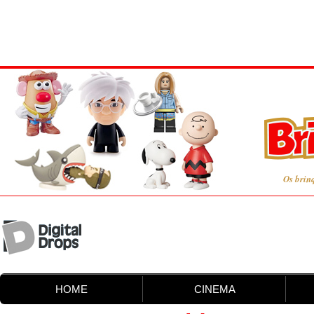
Os brin
HOME
CINEMA