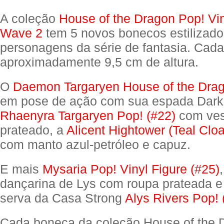
A coleção
House of the Dragon Pop! Vin
Wave 2
tem 5 novos bonecos estilizado
personagens da série de fantasia. Ca
aproximadamente 9,5 cm de altura.
O
Daemon Targaryen House of the Drag
em pose de ação com sua espada Dark 
Rhaenyra Targaryen Pop! (#22)
com ves
prateado, a
Alicent Hightower (Teal Clo
com manto azul-petróleo e capuz.
E mais
Mysaria Pop! Vinyl Figure (#25)
dançarina de Lys com roupa prateada e
serva da Casa Strong
Alys Rivers Pop! 
Cada boneca da coleção House of the 