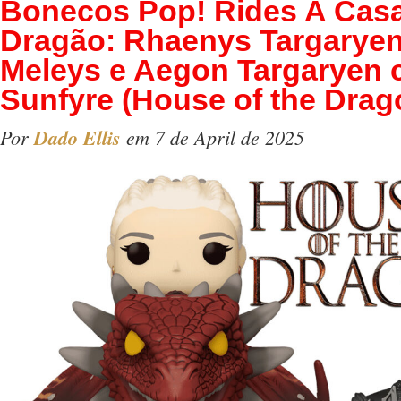
Bonecos Pop! Rides A Cas
Dragão: Rhaenys Targarye
Meleys e Aegon Targaryen
Sunfyre (House of the Drag
Por
Dado Ellis
em 7 de April de 2025