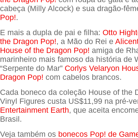
cabeça (Milly Alcock) e sua dragão-fê
Pop!
.
E mais a dupla de pai e filha:
Otto High
the Dragon Pop!
, a Mão do Rei e
Alicen
House of the Dragon Pop!
amiga de Rha
marinheiro mais famoso da história de 
“Serpente do Mar”
Corlys Velaryon Hous
Dragon Pop!
com cabelos brancos.
Cada boneco da coleção House of the 
Vinyl Figures custa US$11,99 na pré-v
Entertainment Earth
, que aceita encom
Brasil.
Veja também os
bonecos Pop! de Game