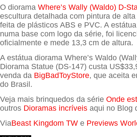
O diorama
Where’s Wally (Waldo) D-St
escultura detalhada com pintura de alta
feita de plásticos ABS e PVC. A estátu
numa base com logo da série, foi licen
oficialmente e mede 13,3 cm de altura.
A estátua diorama Where’s Waldo (Wall
Diorama Statue (DS-147) custa US$33,9
venda da
BigBadToyStore
, que aceita
do Brasil.
Veja mais brinquedos da série
Onde es
outros
Dioramas incríveis
aqui no Blog 
Via
Beast Kingdom TW
e
Previews Worl