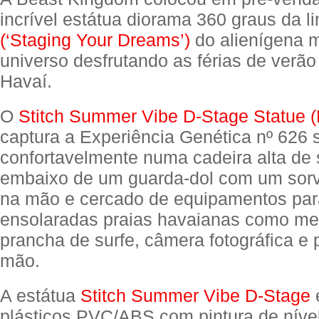
incrível estátua diorama 360 graus da l
(‘Staging Your Dreams’)
do alienígena m
universo desfrutando as férias de verão
Havaí.
O
Stitch Summer Vibe D-Stage Statue 
captura a Experiência Genética nº 626 
confortavelmente numa cadeira alta de 
embaixo de um guarda-dol com um sor
na mão e cercado de equipamentos para
ensolaradas praias havaianas como me
prancha de surfe, câmera fotográfica e
mão.
A estátua
Stitch Summer Vibe D-Stage
é
plásticos PVC/ABS com pintura de nível