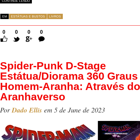
CONTINUE LENDO
EM
ESTÁTUAS E BUSTOS
LIVROS
0
0
0
0
Comentários
Spider-Punk D-Stage
Estátua/Diorama 360 Graus
Homem-Aranha: Através d
Aranhaverso
Por
Dado Ellis
em 5 de June de 2023