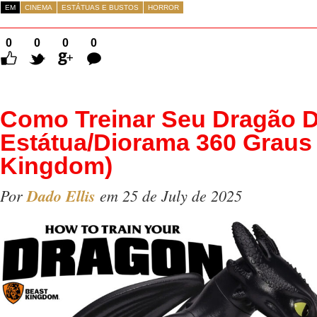
EM
CINEMA
ESTÁTUAS E BUSTOS
HORROR
0
0
0
0
Comentários
Como Treinar Seu Dragão 
Estátua/Diorama 360 Graus
Kingdom)
Por
Dado Ellis
em 25 de July de 2025