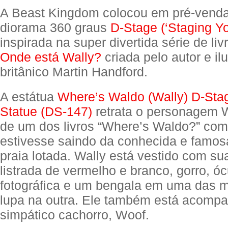
A Beast Kingdom colocou em pré-vend
diorama 360 graus
D-Stage (‘Staging Y
inspirada na super divertida série de liv
Onde está Wally?
criada pelo autor e il
britânico Martin Handford.
A estátua
Where’s Waldo (Wally) D-Sta
Statue (DS-147)
retrata o personagem W
de um dos livros “Where’s Waldo?” com
estivesse saindo da conhecida e famos
praia lotada. Wally está vestido com su
listrada de vermelho e branco, gorro, ó
fotográfica e um bengala em uma das 
lupa na outra. Ele também está acomp
simpático cachorro, Woof.