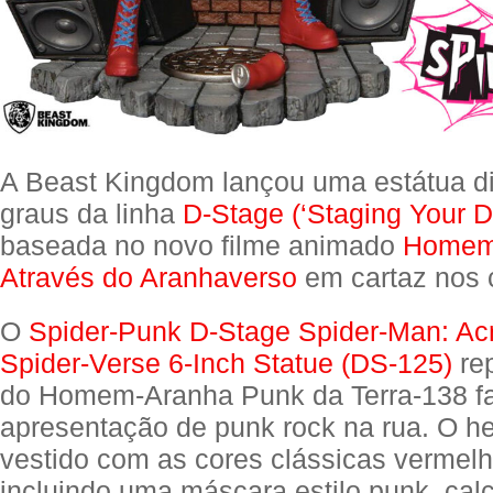
A Beast Kingdom lançou uma estátua d
graus da linha
D-Stage (‘Staging Your 
baseada no novo filme animado
Homem
Através do Aranhaverso
em cartaz nos 
O
Spider-Punk D-Stage Spider-Man: Ac
Spider-Verse 6-Inch Statue (DS-125)
re
do Homem-Aranha Punk da Terra-138 
apresentação de punk rock na rua. O h
vestido com as cores clássicas vermelh
incluindo uma máscara estilo punk, calç