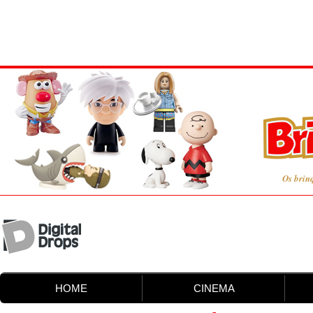
Os brin
HOME
CINEMA