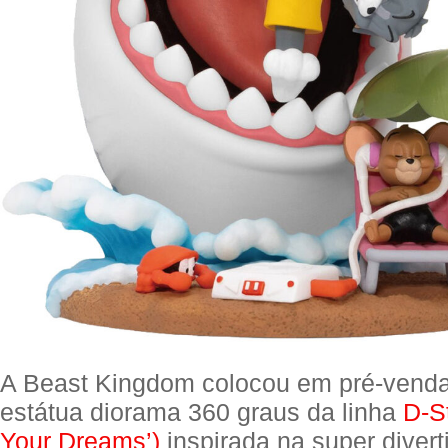
A Beast Kingdom colocou em pré-venda
estátua diorama 360 graus da linha
D-S
Your Dreams’)
inspirada na super divert