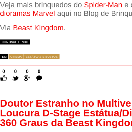
Veja mais brinquedos do
Spider-Man
e 
dioramas Marvel
aqui no Blog de Brinq
Via
Beast Kingdom
.
CONTINUE LENDO
EM
CINEMA
ESTÁTUAS E BUSTOS
0
0
0
0
Comentários
Doutor Estranho no Multive
Loucura D-Stage Estátua/D
360 Graus da Beast Kingd