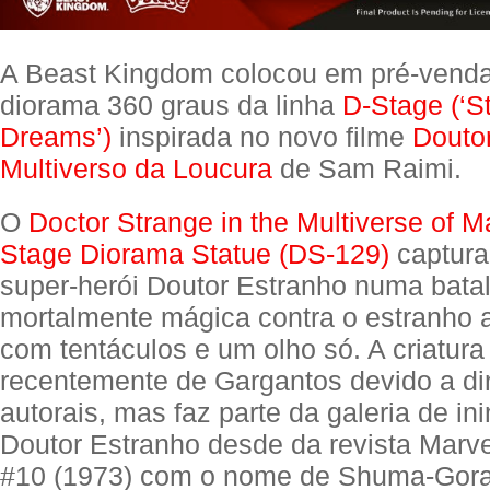
A Beast Kingdom colocou em pré-vend
diorama 360 graus da linha
D-Stage (‘S
Dreams’)
inspirada no novo filme
Douto
Multiverso da Loucura
de Sam Raimi.
O
Doctor Strange in the Multiverse of 
Stage Diorama Statue (DS-129)
captura
super-herói Doutor Estranho numa bata
mortalmente mágica contra o estranho 
com tentáculos e um olho só. A criatura 
recentemente de Gargantos devido a dir
autorais, mas faz parte da galeria de in
Doutor Estranho desde da revista Marv
#10 (1973) com o nome de Shuma-Gora