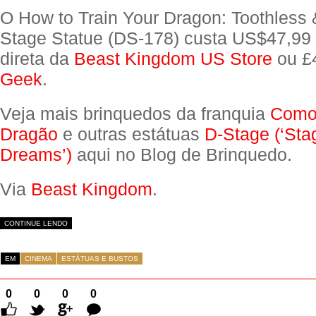
O How to Train Your Dragon: Toothless 
Stage Statue (DS-178) custa US$47,99
direta da
Beast Kingdom US Store
ou £
Geek
.
Veja mais brinquedos da franquia
Como 
Dragão
e outras estátuas
D-Stage (‘Sta
Dreams’)
aqui no Blog de Brinquedo.
Via
Beast Kingdom
.
CONTINUE LENDO
EM
CINEMA
ESTÁTUAS E BUSTOS
0
0
0
0
Comentários