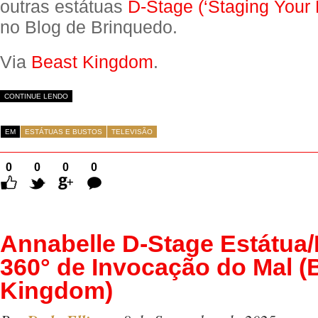
outras estátuas
D-Stage (‘Staging Your
no Blog de Brinquedo.
Via
Beast Kingdom
.
CONTINUE LENDO
EM
ESTÁTUAS E BUSTOS
TELEVISÃO
0
0
0
0
Comentários
Annabelle D-Stage Estátua
360° de Invocação do Mal (
Kingdom)