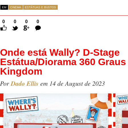
EM
CINEMA
ESTÁTUAS E BUSTOS
0
0
0
0
Comentários
Onde está Wally? D-Stage
Estátua/Diorama 360 Graus
Kingdom
Por
Dado Ellis
em 14 de August de 2023