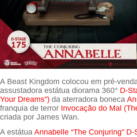
A Beast Kingdom colocou em pré-vend
assustadora estátua diorama 360°
D-St
Your Dreams”)
da aterradora boneca
An
franquia de terror
Invocação do Mal (Th
criada por James Wan.
A estátua
Annabelle “The Conjuring” D