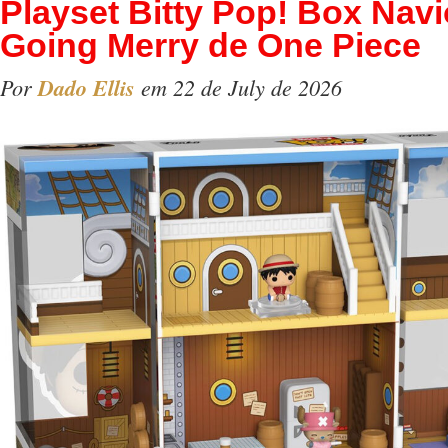
Playset Bitty Pop! Box Navi
Going Merry de One Piece
Por
Dado Ellis
em 22 de July de 2026