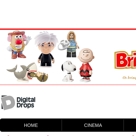
Os brin
HOME
CINEMA