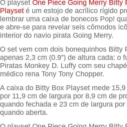
O playset
One Piece Going Merry Bitty
Playset
é um estojo de acrílico rígido p
lembrar uma caixa de bonecos Pop! qu
e abre-se para revelar seis cômodos ic
interior do navio pirata Going Merry.
O set vem com dois bonequinhos Bitty
apenas 2,3 cm (0.9”) de altura cada: o f
Piratas Monkey D. Luffy com seu chapé
médico rena Tony Tony Chopper.
A caixa do Bitty Box Playset mede 15,9
por 11,9 cm de largura por 8,9 cm de p
quando fechada e 23 cm de largura por
quando aberta.
O playset One Piece Going Merry Bitty