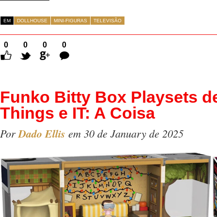
EM
DOLLHOUSE
MINI-FIGURAS
TELEVISÃO
0
0
0
0
Comentários
Funko Bitty Box Playsets d
Things e IT: A Coisa
Por
Dado Ellis
em 30 de January de 2025