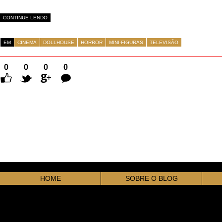
CONTINUE LENDO
EM
CINEMA
DOLLHOUSE
HORROR
MINI-FIGURAS
TELEVISÃO
0
0
0
0
Comentários
HOME
SOBRE O BLOG