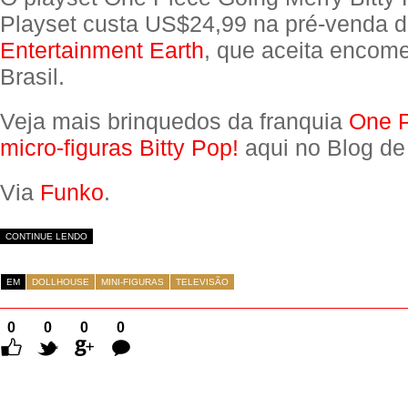
Playset custa US$24,99 na pré-venda 
Entertainment Earth
, que aceita encom
Brasil.
Veja mais brinquedos da franquia
One 
micro-figuras Bitty Pop!
aqui no Blog de
Via
Funko
.
CONTINUE LENDO
EM
DOLLHOUSE
MINI-FIGURAS
TELEVISÃO
0
0
0
0
Comentários