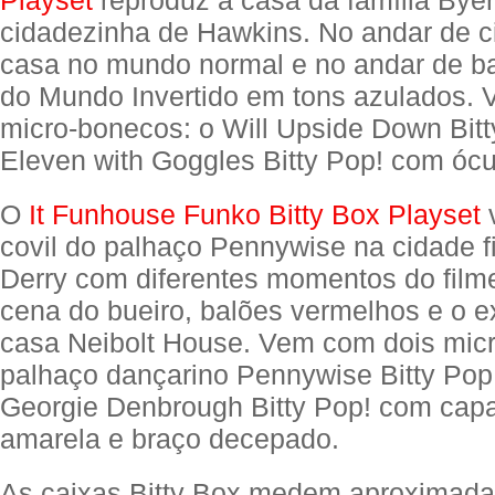
Playset
reproduz a casa da família Bye
cidadezinha de Hawkins. No andar de 
casa no mundo normal e no andar de ba
do Mundo Invertido em tons azulados.
micro-bonecos: o Will Upside Down Bitt
Eleven with Goggles Bitty Pop! com ócu
O
It Funhouse Funko Bitty Box Playset
covil do palhaço Pennywise na cidade fi
Derry com diferentes momentos do filme
cena do bueiro, balões vermelhos e o ex
casa Neibolt House. Vem com dois mic
palhaço dançarino Pennywise Bitty Pop
Georgie Denbrough Bitty Pop! com cap
amarela e braço decepado.
As caixas Bitty Box medem aproximad