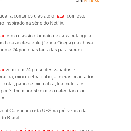
Uncatego
judar a contar os dias até o
natal
com este
Others
o inspirado na série do Netflix.
ar
tem o clássico formato de caixa retangular
órbida adolescente (Jenna Ortega) na chuva
do e 24 portinhas lacradas para serem
ar
vem com 24 presentes variados e
orracha, mini quebra-cabeça, meias, marcador
 colar, pano de microfibra, fita métrica e
 por 310mm por 50 mm e o calendário foi
ix.
vent Calendar custa US$ na pré-venda da
do Brasil.
ay
e
calendários do advento incríveis
aqui no