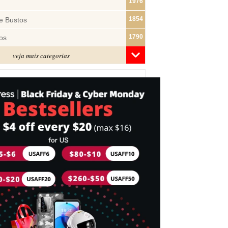
1976
1854
e Bustos
1790
os
veja mais categorias
1480
1319
ras
1283
1182
s
1074
e Pano
1018
877
743
mes
716
Cabeça
697
idades