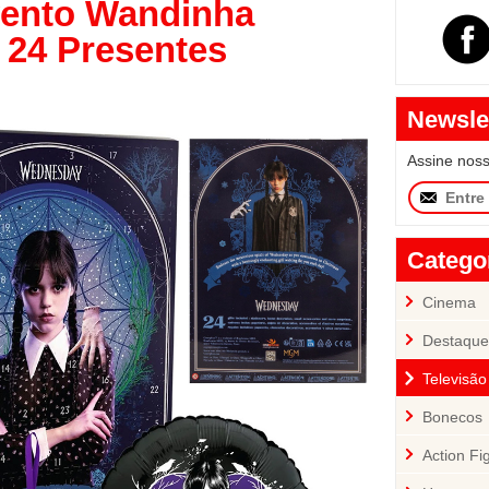
vento Wandinha
24 Presentes
Newsle
Assine nos
Catego
Cinema
Destaque
Televisão
Bonecos
Action Fi