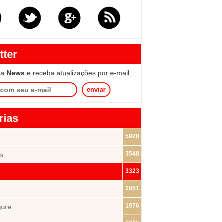
tter
sa
News
e receba atualizações por e-mail.
enviar
rias
5920
3548
s
3323
2851
1976
gure