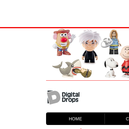
HOME
C