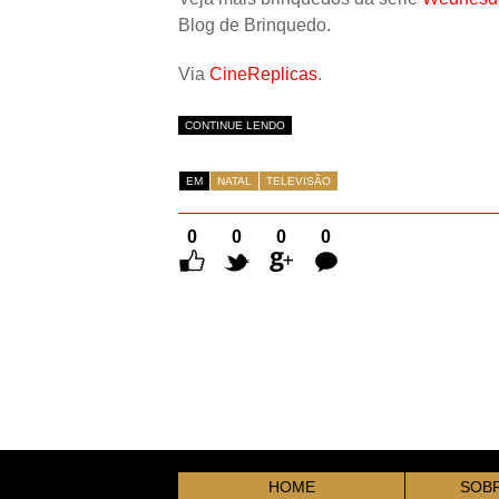
Blog de Brinquedo.
Via
CineReplicas
.
CONTINUE LENDO
EM
NATAL
TELEVISÃO
0
0
0
0
Comentários
HOME
SOBR