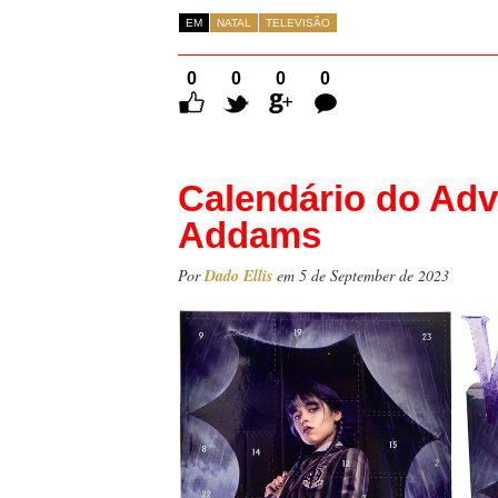
EM
NATAL
TELEVISÃO
0
0
0
0
Comentários
Calendário do Ad
Addams
Por
Dado Ellis
em 5 de September de 2023