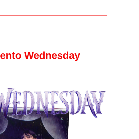
Papel
Outros
Robôs
Harry Pot
Natal
vento Wednesday
Doctor W
Star Trek
Educativ
Props
Arte
Ciências
Chaveiro
Madeira