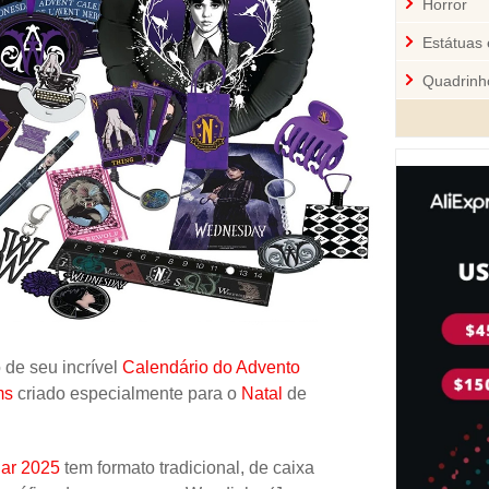
Horror
Estátuas 
Quadrinh
Cozinha
Mini-Figu
Disney
Star War
Pelúcia 
Jogos
Sci-Fi
de seu incrível
Calendário do Advento
Videoga
ms
criado especialmente para o
Natal
de
Quebra-
Personal
ar 2025
tem formato tradicional, de caixa