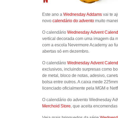
Este ano a
Wednesday Addams
vai te a
novo
calendário do advento
muito maneir
O calendário
Wednesday Advent Calend
vertical decorada com uma imagem da m
com a escola Nevermore Academy ao fun
abertas só em dezembro.
O calendário
Wednesday Advent Calend
exclusivos, incluindo surpresas como b
de metal, bloco de notas, adesivo, caneta,
bolsa entre outros. A caixa mede 225mm
licenciado oficialmente pela MGM e Netfl
O calendário do advento Wednesday Ad
Merchoid Store
, que aceita encomendas 
Veja mais brinquedos da série
Wednesd