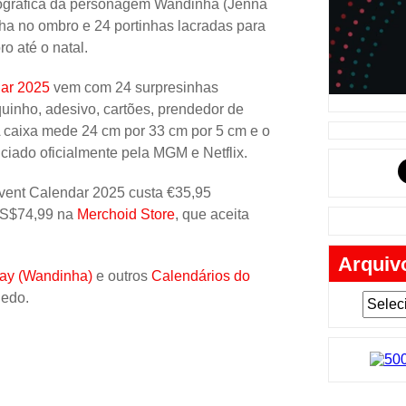
tográfica da personagem Wandinha (Jenna
Música
a no ombro e 24 portinhas lacradas para
Tabuleiro
o até o natal.
Mochila
ar 2025
vem com 24 surpresinhas
Cartas
quinho, adesivo, cartões, prendedor de
 A caixa mede 24 cm por 33 cm por 5 cm e o
Lego
nciado oficialmente pela MGM e Netflix.
Carros
ent Calendar 2025 custa €35,95
Livros
S$74,99 na
Merchoid Store
, que aceita
Cofres
Arquiv
Bobble-H
y (Wandinha)
e outros
Calendários do
Lancheir
uedo.
Fantasia
Eletrônic
Toy Art