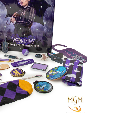
Controle
Espacial
Kit de Mo
Esportes
Outdoors
Móveis
Dollhous
Aquático
DIY
Bebês
Pedal
AAA
Publiedito