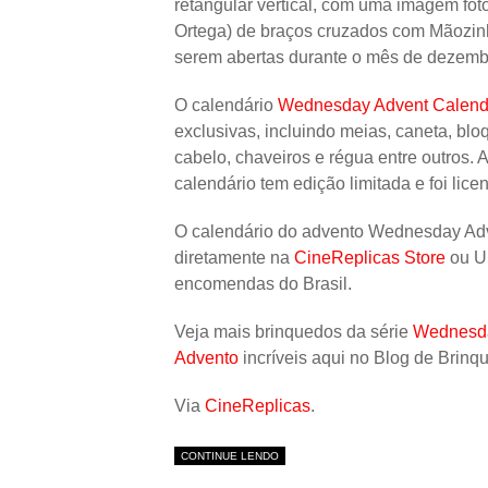
retangular vertical, com uma imagem fo
Ortega) de braços cruzados com Mãozinh
serem abertas durante o mês de dezembr
O calendário
Wednesday Advent Calend
exclusivas, incluindo meias, caneta, blo
cabelo, chaveiros e régua entre outros.
calendário tem edição limitada e foi lice
O calendário do advento Wednesday Adv
diretamente na
CineReplicas Store
ou U
encomendas do Brasil.
Veja mais brinquedos da série
Wednesda
Advento
incríveis aqui no Blog de Brinq
Via
CineReplicas
.
CONTINUE LENDO