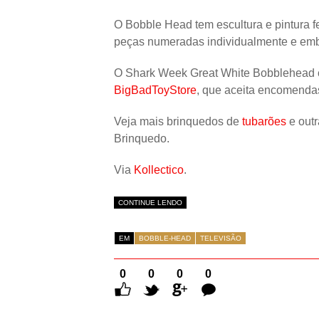
O Bobble Head tem escultura e pintura f
peças numeradas individualmente e emb
O Shark Week Great White Bobblehead 
BigBadToyStore
, que aceita encomendas
Veja mais brinquedos de
tubarões
e outr
Brinquedo.
Via
Kollectico
.
CONTINUE LENDO
EM
BOBBLE-HEAD
TELEVISÃO
0
0
0
0
Comentários