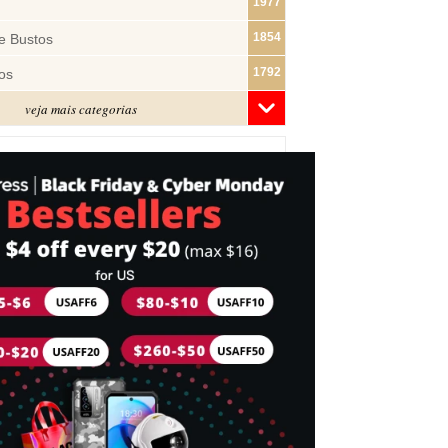
1977
1854
e Bustos
1792
os
veja mais categorias
1481
1322
ras
1283
1182
s
1074
e Pano
1019
877
743
mes
716
Cabeça
698
idades