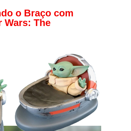
Papel
do o Braço com
Outros
r Wars: The
Robôs
Harry Pot
Natal
Doctor W
Star Trek
Educativ
Props
Arte
Ciências
Chaveiro
Madeira