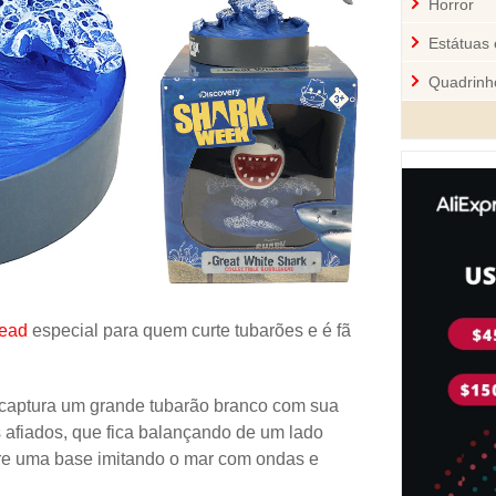
Horror
Estátuas 
Quadrinh
Cozinha
Mini-Figu
Disney
Star War
Pelúcia 
Jogos
ead
especial para quem curte tubarões e é fã
Sci-Fi
Videoga
captura um grande tubarão branco com sua
Quebra-
 afiados, que fica balançando de um lado
bre uma base imitando o mar com ondas e
Personal