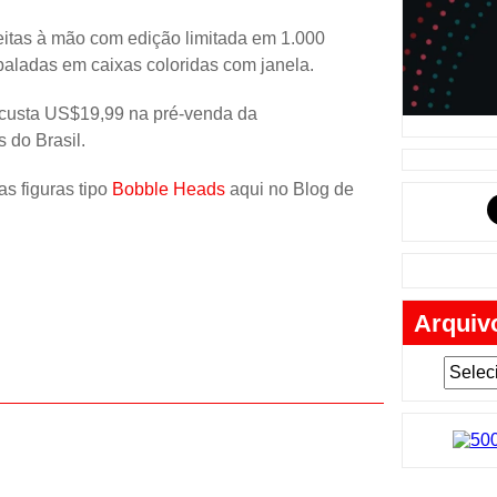
Música
eitas à mão com edição limitada em 1.000
Tabuleiro
aladas em caixas coloridas com janela.
Mochila
custa US$19,99 na pré-venda da
Cartas
 do Brasil.
Lego
as figuras tipo
Bobble Heads
aqui no Blog de
Carros
Livros
Cofres
Arquiv
Bobble-H
Lancheir
Fantasia
Eletrônic
Toy Art