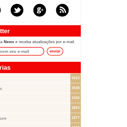
tter
sa
News
e receba atualizações por e-mail.
enviar
rias
5923
3548
s
3326
2853
1977
gure