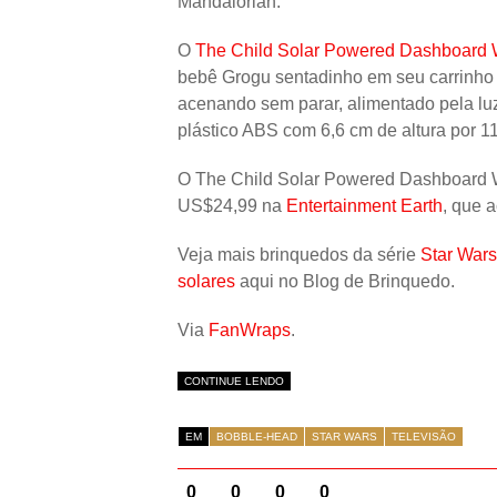
Mandalorian.
O
The Child Solar Powered Dashboard 
bebê Grogu sentadinho em seu carrinho 
acenando sem parar, alimentado pela luz 
plástico ABS com 6,6 cm de altura por 
O The Child Solar Powered Dashboard W
US$24,99 na
Entertainment Earth
, que 
Veja mais brinquedos da série
Star Wars
solares
aqui no Blog de Brinquedo.
Via
FanWraps
.
CONTINUE LENDO
EM
BOBBLE-HEAD
STAR WARS
TELEVISÃO
0
0
0
0