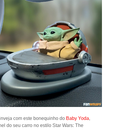
Controle
Espacial
Kit de Mo
Esportes
Outdoors
Móveis
Dollhous
Aquático
DIY
Bebês
Pedal
 inveja com este bonequinho do
Baby Yoda
,
AAA
el do seu carro no estilo Star Wars: The
Publiedito