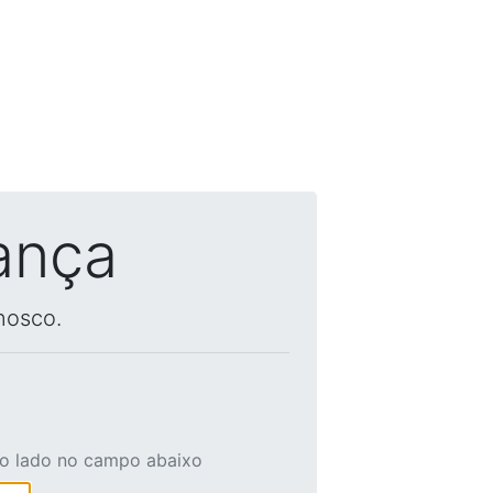
ança
nosco.
ao lado no campo abaixo