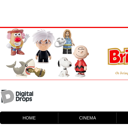
Os brin
HOME
CINEMA