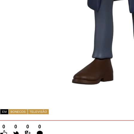
EM
BONECOS
TELEVISÃO
0
0
0
0
Comentários