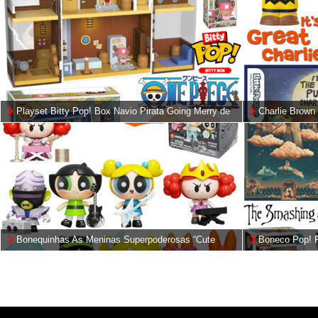
Playset Bitty Pop! Box Navio Pirata Going Merry de
Charlie Brown 
One Piece
Collector
Bonequinhas As Meninas Superpoderosas “Cute
Boneco Pop! Ro
Beats” Mokoo Blokees (Blind-Box)
da Banda The