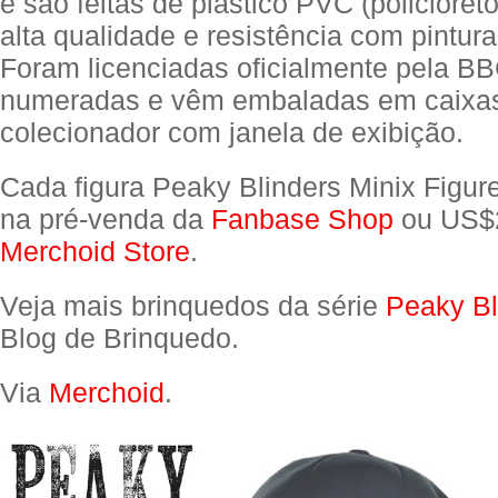
e são feitas de plástico PVC (policloreto
alta qualidade e resistência com pintur
Foram licenciadas oficialmente pela BB
numeradas e vêm embaladas em caixa
colecionador com janela de exibição.
Cada figura Peaky Blinders Minix Figur
na pré-venda da
Fanbase Shop
ou US$
Merchoid Store
.
Veja mais brinquedos da série
Peaky Bl
Blog de Brinquedo.
Via
Merchoid
.