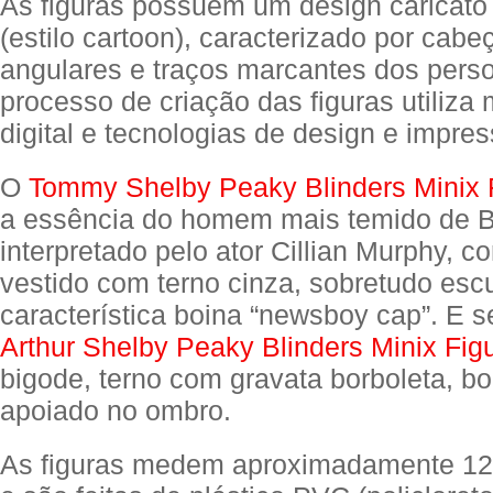
As figuras possuem um design caricato 
(estilo cartoon), caracterizado por cab
angulares e traços marcantes dos pers
processo de criação das figuras utiliz
digital e tecnologias de design e impre
O
Tommy Shelby Peaky Blinders Minix 
a essência do homem mais temido de 
interpretado pelo ator Cillian Murphy, c
vestido com terno cinza, sobretudo esc
característica boina “newsboy cap”. E s
Arthur Shelby Peaky Blinders Minix Fig
bigode, terno com gravata borboleta, boi
apoiado no ombro.
As figuras medem aproximadamente 12 