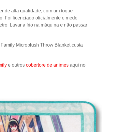
Papel
ter de alta qualidade, com um toque
Outros
. Foi licenciado oficialmente e mede
tro. Lavar a frio na máquina e não passar
Robôs
Harry Pot
r Family Microplush Throw Blanket custa
Natal
Doctor W
ily
e outros
cobertore de animes
aqui no
Star Trek
Educativ
Props
Arte
Ciências
Chaveiro
Madeira