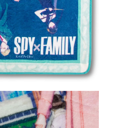
Uncatego
Others