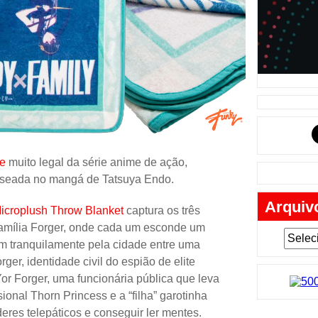
Música
Tabuleiro
Mochila
Cartas
Lego
Carros
Livros
ce
muito legal da série anime de ação,
aseada no mangá de Tatsuya Endo.
Cofres
Arquiv
Bobble-H
Microplush Throw Blanket
captura os três
família Forger, onde cada um esconde um
Lancheir
 tranquilamente pela cidade entre uma
Fantasia
rger, identidade civil do espião de elite
or Forger, uma funcionária pública que leva
Eletrônic
onal Thorn Princess e a “filha” garotinha
Toy Art
eres telepáticos e conseguir ler mentes.