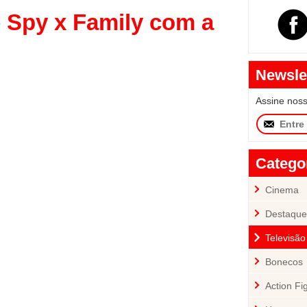
 Spy x Family com a
Newsle
Assine nos
Catego
Cinema
Destaque
Televisão
Bonecos
Action Fi