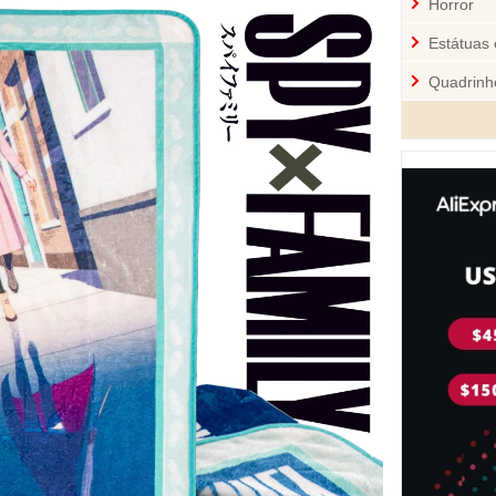
Horror
Estátuas 
Quadrinh
Cozinha
Mini-Figu
Disney
Star War
Pelúcia 
Jogos
Sci-Fi
Videoga
Quebra-
Personal