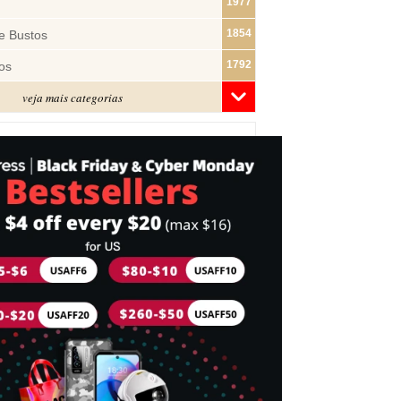
1977
1854
e Bustos
1792
os
veja mais categorias
1481
1322
ras
1283
1182
s
1074
e Pano
1018
877
743
mes
716
Cabeça
698
idades