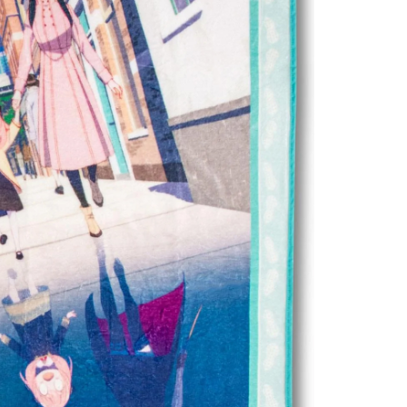
Controle
Espacial
Kit de Mo
Esportes
Outdoors
Móveis
Dollhous
Aquático
DIY
Bebês
Pedal
AAA
Publiedito