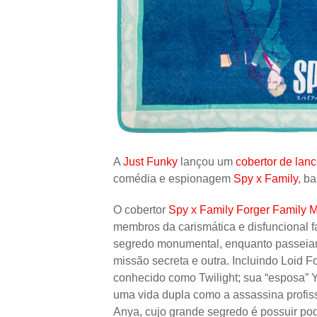
A
Just Funky
lançou um
cobertor de lan
comédia e espionagem
Spy x Family
, b
O cobertor
Spy x Family Forger Family 
membros da carismática e disfuncional 
segredo monumental, enquanto passeiam
missão secreta e outra. Incluindo Loid Fo
conhecido como Twilight; sua “esposa” Y
uma vida dupla como a assassina profissi
Anya, cujo grande segredo é possuir pod