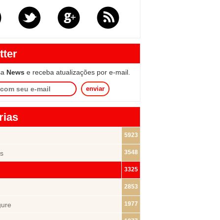
tter
sa
News
e receba atualizações por e-mail.
enviar
rias
5923
3548
s
3325
2853
1977
gure