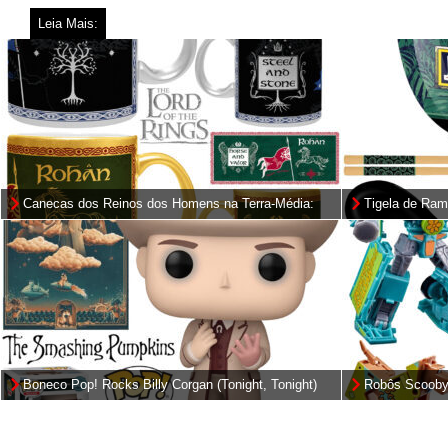
Leia Mais:
Canecas dos Reinos dos Homens na Terra-Média:
Tigela de Ram
Gondor e Rohan (O Senhor dos Anéis)
Dinossauros c
Boneco Pop! Rocks Billy Corgan (Tonight, Tonight)
Robôs Scooby
da Banda The Smashing Pumpkins
Mysterious Pr