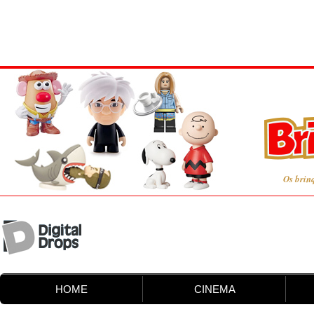
Os brin
HOME
CINEMA