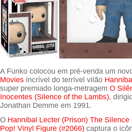
A Funko colocou em pré-venda um no
Movies
incrível do terrível vilão
Hanniba
super premiado longa-metragem
O Silê
Inocentes (Silence of the Lambs)
, dirig
Jonathan Demme em 1991.
O
Hannibal Lecter (Prison) The Silence
Pop! Vinyl Figure (#2066)
captura o icô