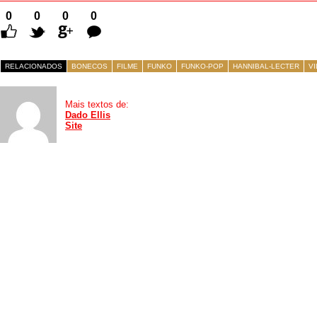
0
0
0
0
Comentários
RELACIONADOS
BONECOS
FILME
FUNKO
FUNKO-POP
HANNIBAL-LECTER
V
Mais textos de:
Dado Ellis
Site