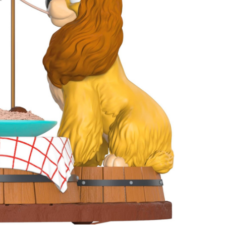
Controle
Espacial
Kit de Mo
Esportes
Outdoors
Móveis
Dollhous
Aquático
DIY
Bebês
Pedal
AAA
Publiedito