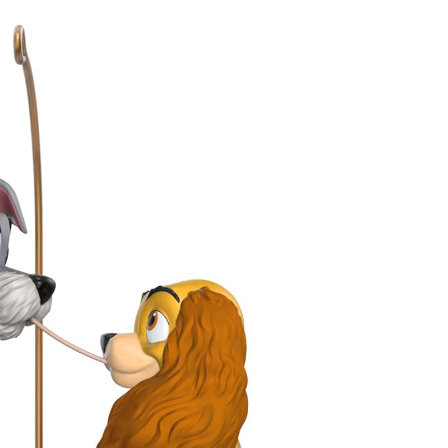
Uncatego
Others