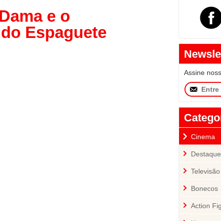
 Dama e o
do Espaguete
Newsle
Assine nos
Catego
Cinema
Destaque
Televisão
Bonecos
Action Fi