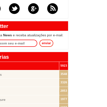
tter
sa
News
e receba atualizações por e-mail.
enviar
rias
5923
3548
s
3326
2853
1977
gure