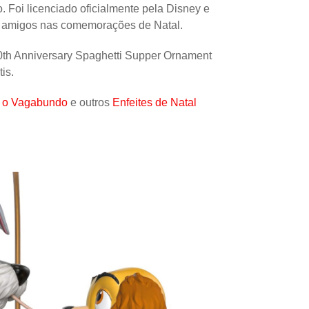
. Foi licenciado oficialmente pela Disney e
Papel
 e amigos nas comemorações de Natal.
Outros
70th Anniversary Spaghetti Supper Ornament
Robôs
is.
Harry Pot
 o Vagabundo
e outros
Enfeites de Natal
Natal
Doctor W
Star Trek
Educativ
Props
Arte
Ciências
Chaveiro
Madeira