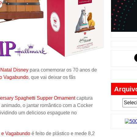
Música
Tabuleiro
Mochila
Cartas
Lego
Carros
Livros
 Natal Disney
para comemorar os 70 anos de
 o Vagabundo
, que vai deixar os fãs
Cofres
Arquiv
Bobble-H
versary Spaghetti Supper Ornament
captura
Lancheir
animado, o jantar romântico com a Cocker
Fantasia
ividindo um delicioso espaguete no
Eletrônic
Toy Art
 e Vagabundo
é feito de plástico e mede 8,2