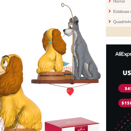
Horror
Estátuas 
Quadrinh
Cozinha
Mini-Figu
Disney
Star War
Pelúcia 
Jogos
Sci-Fi
Videoga
Quebra-
Personal