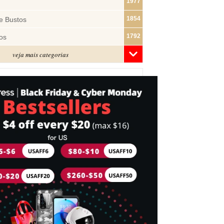
1977
1854
e Bustos
1792
os
veja mais categorias
1481
1322
ras
1283
1182
s
1074
e Pano
1019
877
743
mes
716
Cabeça
698
idades